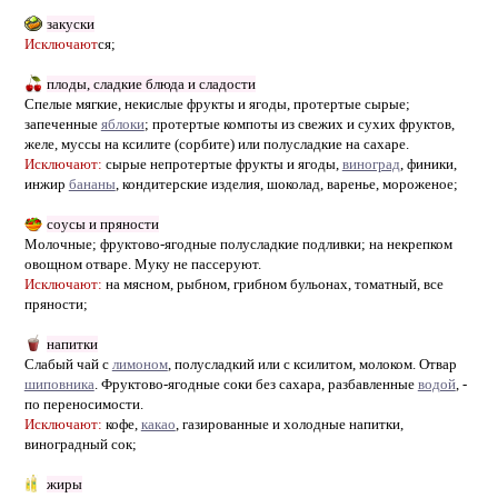
закуски
Исключают
ся;
плоды, сладкие блюда и сладости
Спелые мягкие, некислые фрукты и ягоды, протертые сырые;
запеченные
яблоки
; протертые компоты из свежих и сухих фруктов,
желе, муссы на ксилите (сорбите) или полусладкие на сахаре.
Исключают:
сырые непротертые фрукты и ягоды,
виноград
, финики,
инжир
бананы
, кондитерские изделия, шоколад, варенье, мороженое;
соусы и пряности
Молочные; фруктово-ягодные полусладкие подливки; на некрепком
овощном отваре. Муку не пассеруют.
Исключают:
на мясном, рыбном, грибном бульонах, томатный, все
пряности;
напитки
Слабый чай с
лимоном
, полусладкий или с ксилитом, молоком. Отвар
шиповника
. Фруктово-ягодные соки без сахара, разбавленные
водой
, -
по переносимости.
Исключают:
кофе,
какао
, газированные и холодные напитки,
виноградный сок;
жиры