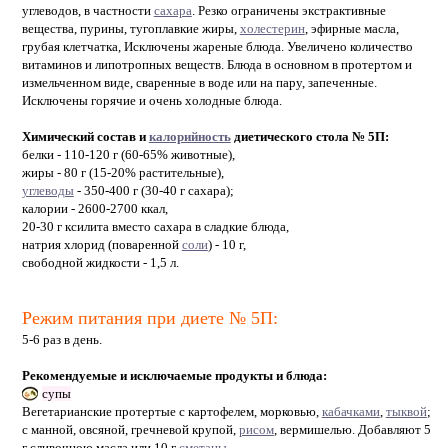
углеводов, в частности
сахара
. Резко ограничены экстрактивные
вещества, пурины, тугоплавкие жиры,
холестерин
, эфирные масла,
грубая клетчатка, Исключены жареные блюда. Увеличено количество
витаминов и липотропных веществ. Блюда в основном в протертом и
измельченном виде, сваренные в воде или на пару, запеченные.
Исключены горячие и очень холодные блюда.
Химический состав и
калорийность
диетического стола № 5П:
белки - 110-120 г (60-65% животные),
жиры - 80 г (15-20% растительные),
углеводы
- 350-400 г (30-40 г сахара);
калории - 2600-2700 ккал,
20-30 г ксилита вместо сахара в сладкие блюда,
натрия хлорид (поваренной
соли
) - 10 г,
свободной жидкости - 1,5 л.
Режим питания при диете № 5П:
5-6 раз в день.
Рекомендуемые и исключаемые продукты и блюда:
супы
Вегетарианские протертые с картофелем, морковью,
кабачками
,
тыквой
;
с манной, овсяной, гречневой крупой,
рисом
, вермишелью. Добавляют 5
г сливочною масла или 10 г
сметаны
.