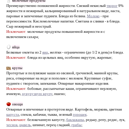
молочные продукты
Преимущественно пониженной жирности. Свежий некислый
творог
9%
жирности и нежирный, кальцинированный в натуральном виде, наста,
паровые и запеченные пудинги. Блюда из белина.
Молоко
- при
переносимости. Кисломолочные напитки. Сметана и сливки - в блюда.
Сыр нежирный и неострый.
Исключают:
молочные продукты повышенной жирности и с
включением сахара;
яйца
Белковые омлеты из 2
яиц
, желтки - ограниченно (до 1/2 в день) в блюда.
Исключают:
блюда из цельных яиц, особенно вкрутую, жареные;
крупы
Протертые и полувязкие каши из овсяной, гречневой, манной крупы,
риса, отваренные на воде и пополам с молоком. Крупяные суфле,
пудинги с творогом, запеканки. Отварные макаронные изделия.
Исключают:
бобовые, рассыпчатые каши, ограничивают перловую,
ячневую,
кукурузную крупу
, пшено;
овощи
Отварные и впеченные в протертом виде. Картофель, морковь, цветная
капуста
, спекла, кабачки, тыква, зеленый
горошек
.
Исключают:
белокочанную капусту,
баклажаны
, редьку, репу, редис, лук,
чеснок
,
щавель
, шпинат, перец сладкий,
грибы
;