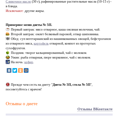
Сливочное масло
(30 г), рафинированные растительные масла (10-15 г) -
в блюда.
Исключают:
другие жиры.
Примерное меню диеты № 5П.
Первый завтрак: мясо отварное, каша овсяная молочная, чай.
Второй завтрак: омлет белковый паровой, отвар шиповника.
Обед: суп вегетарианский из нашинкованных овощей, бефстроганов
из отварного мяса,
картофель
отварной, компот из протертых
сухофруктов.
Полдник: творог кальцинированный, чай с молоком.
Ужин: рыба отварная, пюре морковное, чай с молоком.
На ночь:
кефир
.
Прежде чем сесть на диету "
Диета № 5П, стола № 5П
",
посоветуйтесь с врачом!
Отзывы о диете
Отзывы ВКонтакте