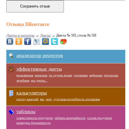
Отзывы ВКонтакте
Диеты и рецепты
→
Диеты
→
Диета № 5П, стола № 5П
анализатор рецептов
эффективные диеты
кремлевская
,
японская
,
по группе крови
,
гречневая
,
кефирная
,
протасова
,
лечебные
,
все диеты...
калькуляторы
расход калорий
,
вес
,
жир
,
суточная потребность организма
таблицы
совместимость продуктов
,
таблица калорийности
,
состав продуктов
,
календарь беременности