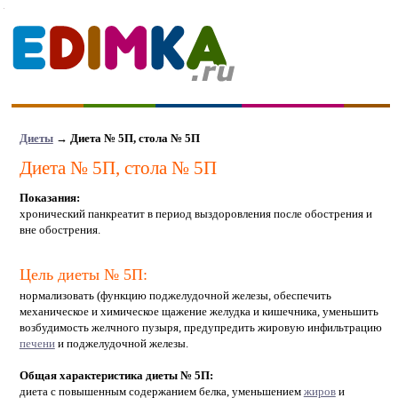
Диеты
→
Диета № 5П, стола № 5П
Диета № 5П, стола № 5П
Показания:
хронический панкреатит в период выздоровления после обострения и
вне обострения.
Цель диеты № 5П:
нормализовать (функцию поджелудочной железы, обеспечить
механическое и химическое щажение желудка и кишечника, уменьшить
возбудимость желчного пузыря, предупредить жировую инфильтрацию
печени
и поджелудочной железы.
Общая характеристика диеты № 5П:
диета с повышенным содержанием белка, уменьшением
жиров
и