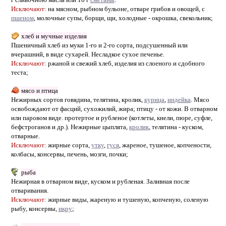
Исключают:
на мясном, рыбном бульоне, отваре грибов и овощей, с
пшеном
, молочные супы, борщи, щи, холодные - окрошка, свекольник;
хлеб и мучные изделия
Пшеничный хлеб из муки 1-го и 2-го сорта, подсушенный или
вчерашний, в виде сухарей. Несладкое сухое печенье.
Исключают:
ржаной и свежий хлеб, изделия из слоеного и сдобного
теста;
мясо и птица
Нежирных сортов говядина, телятина, кролик,
курица
,
индейка
. Мясо
освобождают от фасций, сухожилий, жира; птицу - от кожи. В отварном
или паровом виде. протертое и рубленое (котлеты, кнели, пюре, суфле,
бефстроганов и др.). Нежирные цыплята,
кролик
, телятина - куском,
отварные.
Исключают:
жирные сорта,
утку
,
гуся
, жареное, тушеное, копчености,
колбасы, консервы, печень, мозги, почки;
рыба
Нежирная в отварном виде, куском и рубленая. Заливная после
отваривания.
Исключают:
жирные виды, жареную и тушеную, копченую, соленую
рыбу, консервы,
икру
;