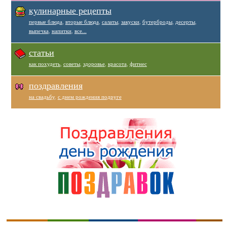
кулинарные рецепты
первые блюда
,
вторые блюда
,
салаты
,
закуски
,
бутерброды
,
десерты
,
выпечка
,
напитки
,
все...
статьи
как похудеть
,
советы
,
здоровье
,
красота
,
фитнес
поздравления
на свадьбу
,
с днем рождения подруге