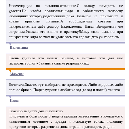
Рекомендации по питанию-отличные.С голоду помереть не
удастся.Но чтобы реализовать-надо к заболевшему человеку
-помощника,кухарку,родственника,пока больной не привыкнет к
новым правилам питания.А вообще,лучше советов при
панкреатите,чем даёт доктор Евдокименко Павел Валериевич -не
встречала.Уважаю его знания и практику!Маму свою вылечил при
панкреатите,когда врачам не удавалось это сделать,что уж говорить.
Валентина
Очень удивило что нельзя бананы, в листовке что дал мне
гастроэнтеролог - бананы в списке разрешенных.
Максим
Почитала.Знаете, тут выбирать не приходится. Либо здоровье, либо
полное брюхо. Поджелудочная любит холод ,голод и покой), так что.
Инна
Спасибо за диету ,очень понятно .
приступы и боль после 3 недель прошли ,естественно в комплексе с
назначенным лечением , правда я использую только половину
продуктов которые разрешены ,пока страшно расширять рацион .