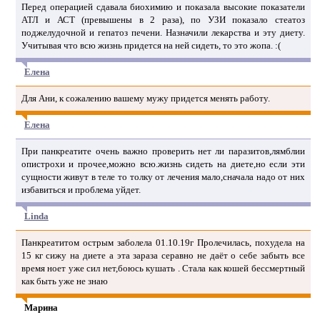
Перед операцией сдавала биохимию и показала высокие показатели
АТЛ и АСТ (превышены в 2 раза), по УЗИ показало стеатоз
поджелудочной и гепатоз печени. Назначили лекарства и эту диету.
Учитывая что всю жизнь придется на ней сидеть, то это жопа. :(
Елена
Для Ани, к сожалению вашему мужу придется менять работу.
Елена
При панкреатите очень важно проверить нет ли паразитов,лямблии
опистрохи и прочее,можно всю.жизнь сидеть на диете,но если эти
сущности живут в теле то толку от лечения мало,сначала надо от них
избавиться и проблема уйдет.
Linda
Панкреатитом острым заболела 01.10.19г Пролечилась, похудела на
15 кг сижу на диете а эта зараза серавно не даёт о себе забыть все
время ноет уже сил нет,боюсь кушать . Стала как кошей бессмертный
как быть уже не знаю
Марина