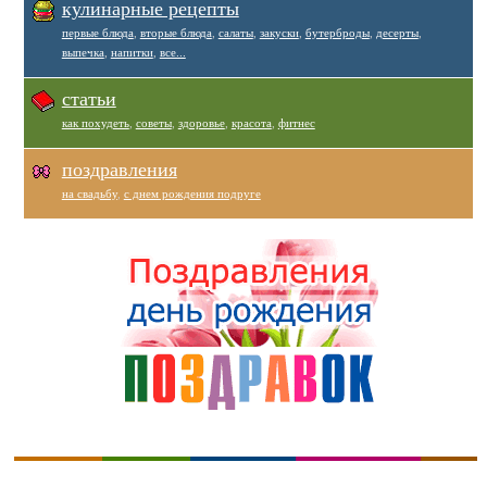
кулинарные рецепты
первые блюда
,
вторые блюда
,
салаты
,
закуски
,
бутерброды
,
десерты
,
выпечка
,
напитки
,
все...
статьи
как похудеть
,
советы
,
здоровье
,
красота
,
фитнес
поздравления
на свадьбу
,
с днем рождения подруге