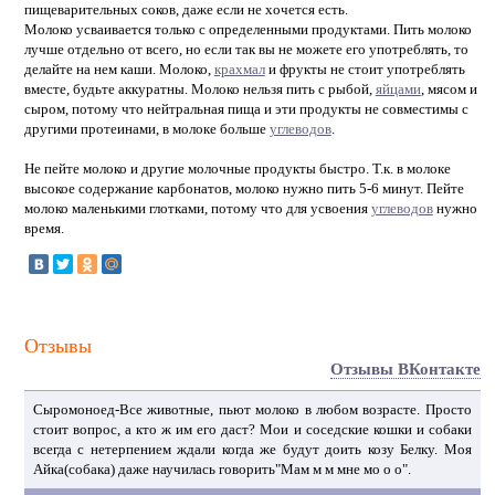
пищеварительных соков, даже если не хочется есть.
Молоко усваивается только с определенными продуктами. Пить молоко
лучше отдельно от всего, но если так вы не можете его употреблять, то
делайте на нем каши. Молоко,
крахмал
и фрукты не стоит употреблять
вместе, будьте аккуратны. Молоко нельзя пить с рыбой,
яйцами
, мясом и
сыром, потому что нейтральная пища и эти продукты не совместимы с
другими протеинами, в молоке больше
углеводов
.
Не пейте молоко и другие молочные продукты быстро. Т.к. в молоке
высокое содержание карбонатов, молоко нужно пить 5-6 минут. Пейте
молоко маленькими глотками, потому что для усвоения
углеводов
нужно
время.
Отзывы
Отзывы ВКонтакте
Сыромоноед-Все животные, пьют молоко в любом возрасте. Просто
стоит вопрос, а кто ж им его даст? Мои и соседские кошки и собаки
всегда с нетерпением ждали когда же будут доить козу Белку. Моя
Айка(собака) даже научилась говорить"Мам м м мне мо о о".