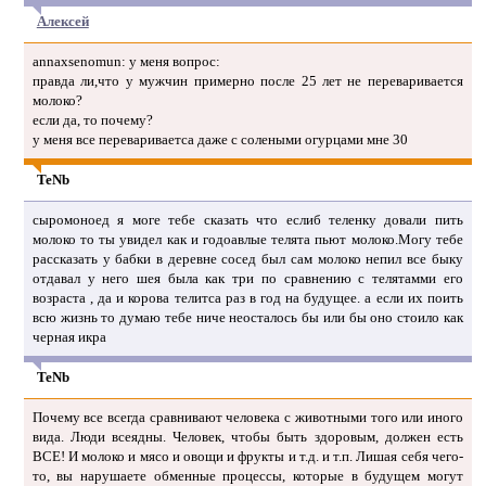
Алексей
annaxsenomun: у меня вопрос:
правда ли,что у мужчин примерно после 25 лет не переваривается
молоко?
если да, то почему?
у меня все перевариваетса даже с солеными огурцами мне 30
TeNb
сыромоноед я моге тебе сказать что еслиб теленку довали пить
молоко то ты увидел как и годоавлые телята пьют молоко.Могу тебе
рассказать у бабки в деревне сосед был сам молоко непил все быку
отдавал у него шея была как три по сравнению с телятамми его
возраста , да и корова телитса раз в год на будущее. а если их поить
всю жизнь то думаю тебе ниче неосталось бы или бы оно стоило как
черная икра
TeNb
Почему все всегда сравнивают человека с животными того или иного
вида. Люди всеядны. Человек, чтобы быть здоровым, должен есть
ВСЕ! И молоко и мясо и овощи и фрукты и т.д. и т.п. Лишая себя чего-
то, вы нарушаете обменные процессы, которые в будущем могут