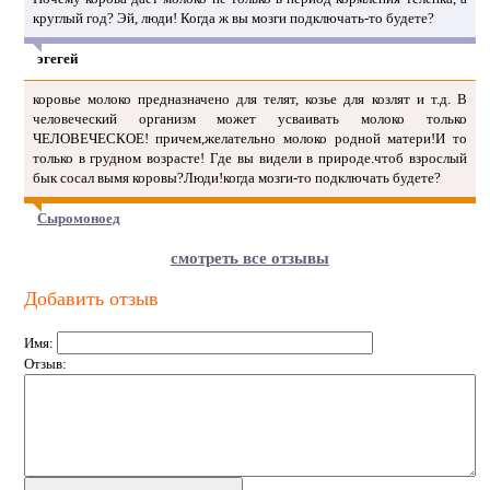
круглый год? Эй, люди! Когда ж вы мозги подключать-то будете?
эгегей
коровье молоко предназначено для телят, козье для козлят и т.д. В
человеческий организм может усваивать молоко только
ЧЕЛОВЕЧЕСКОЕ! причем,желательно молоко родной матери!И то
только в грудном возрасте! Где вы видели в природе.чтоб взрослый
бык сосал вымя коровы?Люди!когда мозги-то подключать будете?
Сыромоноед
смотреть все отзывы
Добавить отзыв
Имя:
Отзыв: