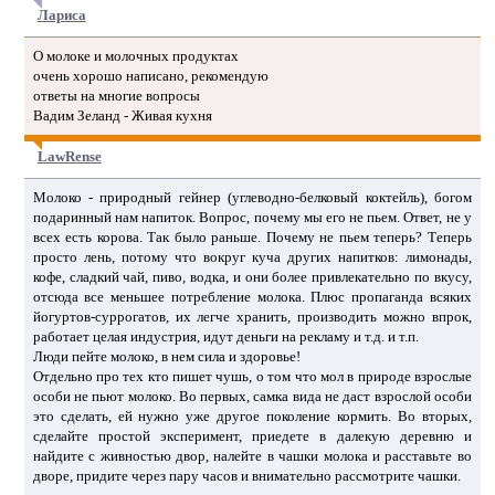
Лариса
О молоке и молочных продуктах
очень хорошо написано, рекомендую
ответы на многие вопросы
Вадим Зеланд - Живая кухня
LawRense
Молоко - природный гейнер (углеводно-белковый коктейль), богом
подаринный нам напиток. Вопрос, почему мы его не пьем. Ответ, не у
всех есть корова. Так было раньше. Почему не пьем теперь? Теперь
просто лень, потому что вокруг куча других напитков: лимонады,
кофе, сладкий чай, пиво, водка, и они более привлекательно по вкусу,
отсюда все меньшее потребление молока. Плюс пропаганда всяких
йогуртов-суррогатов, их легче хранить, производить можно впрок,
работает целая индустрия, идут деньги на рекламу и т.д. и т.п.
Люди пейте молоко, в нем сила и здоровье!
Отдельно про тех кто пишет чушь, о том что мол в природе взрослые
особи не пьют молоко. Во первых, самка вида не даст взрослой особи
это сделать, ей нужно уже другое поколение кормить. Во вторых,
сделайте простой эксперимент, приедете в далекую деревню и
найдите с живностью двор, налейте в чашки молока и расставьте во
дворе, придите через пару часов и внимательно рассмотрите чашки.