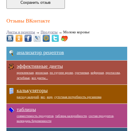
Отзывы ВКонтакте
Диеты и рецепты
→
Продукты
→
Молоко коровье
анализатор рецептов
эффективные диеты
кремлевская
,
японская
,
по группе крови
,
гречневая
,
кефирная
,
протасова
,
лечебные
,
все диеты...
калькуляторы
расход калорий
,
вес
,
жир
,
суточная потребность организма
таблицы
совместимость продуктов
,
таблица калорийности
,
состав продуктов
,
календарь беременности