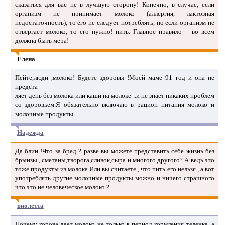
сказаться для вас не в лучшую сторону! Конечно, в случае, если
организм не принимает молоко (аллергия, лактозная
недостаточность), то его не следует потреблять, но если организм не
отвергает молоко, то его нужно! пить. Главное правило -- во всем
должна быть мера!
Елена
Пейте,люди ,молоко! Будете здоровы !Моей маме 91 год и она не
предста
ляет день без молока или каши на молоке ..и не знает никаких проблем
со здоровьем.Я обязательно включаю в рацион питания молоко и
молочные продукты
Надежда
Да блин !Что за бред ? разве вы можете представить себе жизнь без
брынзы , сметаны,творога,сливок,сыра и многого другого? А ведь это
тоже продукты из молока.Или вы считаете , что пить его нельзя , а вот
употреблять другие молочные продукты можно и ничего страшного
что это не человеческое молоко ?
виолетта
Почему корова дает молоко не только в период кормления теленка, а