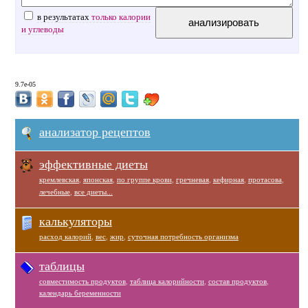
в результатах
только калории
и углеводы
9.7e-05
анализатор рецептов
эффективные диеты
кремлевская
,
японская
,
по группе крови
,
гречневая
,
кефирная
,
протасова
,
лечебные
,
все диеты...
калькуляторы
расход калорий
,
вес
,
жир
,
суточная потребность организма
таблицы
совместимость продуктов
,
таблица калорийности
,
состав продуктов
,
календарь беременности