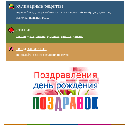
кулинарные рецепты
первые блюда
,
вторые блюда
,
салаты
,
закуски
,
бутерброды
,
десерты
,
выпечка
,
напитки
,
все...
статьи
как похудеть
,
советы
,
здоровье
,
красота
,
фитнес
поздравления
на свадьбу
,
с днем рождения подруге