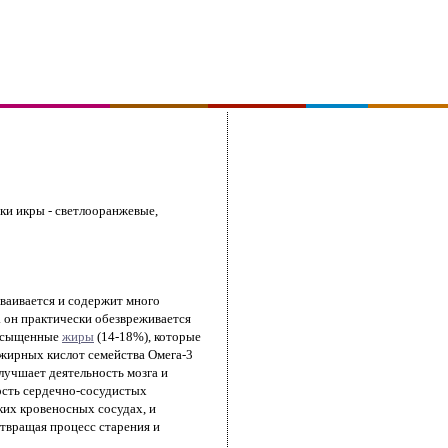
ки икры - светлооранжевые,
сваивается и содержит много
к. он практически обезвреживается
насыщенные
жиры
(14-18%), которые
жирных кислот семейства Омега-3
лучшает деятельность мозга и
ность сердечно-сосудистых
ких кровеносных сосудах, и
твращая процесс старения и