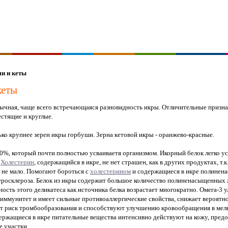
и и кеты
кеты
ычная, чаще всего встречающаяся разновидность икры. Отличительные призна
естящие и круглые.
ько крупнее зерен икры горбуши. Зерна кетовой икры - оранжево-красные.
30%, который почти полностью усваиваетя организмом. Икорный белок легко у
.
Холестерин
, содержащийся в икре, не нет страшен, как в других продуктах, т.
е не мало. Помогают бороться с
холестерином
и содержащиеся в икре полине
еросклероза. Белок из икры содержит большое количество полиненасыщенных 
ость этого деликатеса как источника белка возрастает многократно. Омега-3 у
т иммунитет и имеет сильные противоаллергические свойства, снижает вероят
ют риск тромбообразования и способствуют улучшению кровообращения в мел
ержащиеся в икре питательные вещества интенсивно действуют на кожу, предо
 участки.