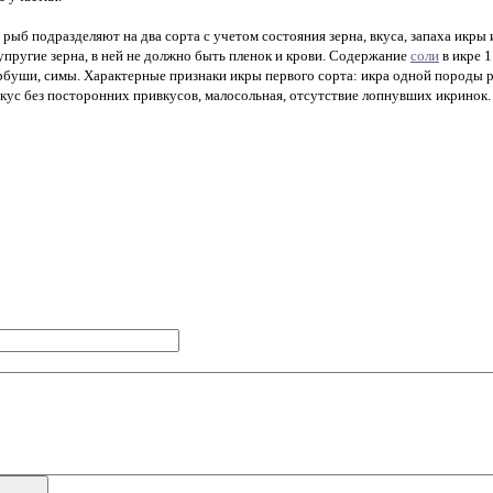
рыб подразделяют на два сорта с учетом состояния зерна, вкуса, запаха икры
упругие зерна, в ней не должно быть пленок и крови. Содержание
соли
в икре 1
горбуши, симы. Характерные признаки икры первого сорта: икра одной породы 
вкус без посторонних привкусов, малосольная, отсутствие лопнувших икринок.