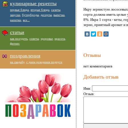
кулинарные рецепты
Икру зернистую лососевых 
первые блюда
,
вторые блюда
,
салаты
,
сорта должна иметь целые 
закуски
,
бутерброды
,
десерты
,
выпечка
,
8%. Икра 1 сорта - кеты, 
напитки
,
все...
зерно, приятный аромат и 
статьи
как похудеть
,
советы
,
здоровье
,
красота
,
фитнес
Отзывы
поздравления
на свадьбу
,
с днем рождения подруге
нет комментариев
Добавить отзыв
Имя:
Отзыв: