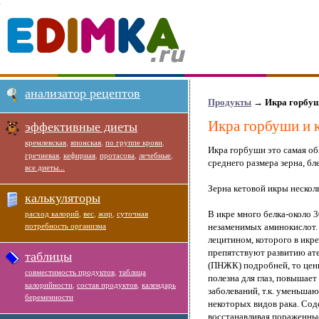
анализатор рецептов
Продукты
→
Икра горбуш
Икра горбуши и 
эффективные диеты
кремлевская
,
японская
,
по группе крови
,
Икра горбуши это самая об
гречневая
,
кефирная
,
протасова
,
лечебные
,
среднего размера зерна, бл
все диеты...
Зерна кетовой икры нескол
калькуляторы
В икре много белка-около 
расход калорий
,
вес
,
жир
,
суточная
потребность организма
незаменимых аминокислот
лецитином, которого в икр
препятствуют развитию ат
таблицы
(ПНЖК) подробней, то ценн
совместимость продуктов
,
таблица
полезна для глаз, повышае
калорийности
,
состав продуктов
,
календарь
заболеваний, т.к. уменьша
беременности
некоторых видов рака. Сод
восстанавливая пораженные