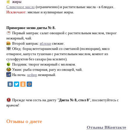
жиры
Сливочное масло
(ограниченно) и растительные масла - в блюдах.
Исключают:
мясные и кулинарные жиры.
Примерное меню диеты № 8.
Первый завтрак: салат овощной с растительным маслом, творог
нежирный, чай.
Второй завтрак:
яблоки
свежие.
Обед: борщ вегетарианский со сметаной (полпорции), мясо
отварное, капуста тушеная с растительным маслом, компот из
сухофруктов без сахара (на ксилите).
Полдник: творог нежирный с молоком.
Ужин: рыба отварная, рагу из овощей, чай.
На ночь:
кефир
нежирный.
Прежде чем сесть на диету "
Диета № 8, стол 8
", посоветуйтесь с
врачом!
Отзывы о диете
Отзывы ВКонтакте