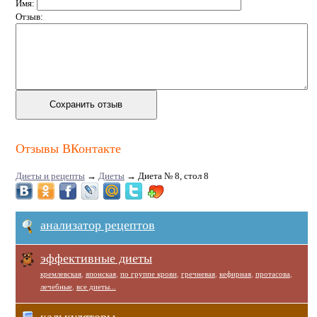
Имя:
Отзыв:
Отзывы ВКонтакте
Диеты и рецепты
→
Диеты
→
Диета № 8, стол 8
анализатор рецептов
эффективные диеты
кремлевская
,
японская
,
по группе крови
,
гречневая
,
кефирная
,
протасова
,
лечебные
,
все диеты...
калькуляторы