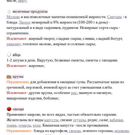
масле,
икру
;
молочные продукты
Молоко
и кисломолочные напитки пониженной жирности.
Сметана
- в
блюда.
Творог
нежирный и 9% жирности (100-200 г в день) -
натуральный и в виде сырников, пудингов. Нежирные сорта сыра -
ограниченно.
Исключают:
жирный творог, сладкие сырки, сливки, сладкий йогурт,
ряженку
, топленое молоко, жирные и соленые сыры;
яйца
1-2 штуки в день. Вкрутую, белковые омлеты, омлеты с овощами.
Исключают:
жареные;
крупы
Ограниченно
для добавления в овощные супы. Рассыпчатые каши из
гречневой, перловой, ячневой круп за счет уменьшения хлеба.
Исключают:
другие крупы, особенно
рис
, манную и овсяную,
макаронные изделия, бобовые;
овощи
Применяют широко, во всех видах, частью обязательно сырыми.
Желательны все виды
капусты
, свежие
огурцы
, редис, салаг,
кабачки
,
тыква
,
томаты
,
репа
. Квашеная капуста - после промывания.
Ограничивают:
блюда из картофеля,
свеклы
, зеленого горошка,
моркови
,