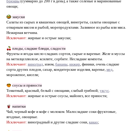
брюквы
(суммарно до 200 г в день), а также соленые и маринованные
овощи;
закуски
Салаты из сырых и квашеных овощей, винегреты, салаты овощные с
отварным мясом и рыбой, морепродуктами. Заливное из рыбы или мяса.
Нежирная ветчина.
Исключают:
жирные и острые закуски;
плоды, сладкие блюди, сладости
Фрукты и ягоды кисло-сладких сортов, сырые и вареные. Желе и муссы
на метилцеллюлозе, ксилите, сорбите. Несладкие компоты.
Исключают:
виноград
, изюм,
бананы
,
инжир
, финики, очень сладкие
сорта других плодов, сахар, кондитерские изделия, варенье,
мед
,
мороженое, кисели;
соусы и пряности
Томатный, красный, белый с овощами, слабый грибной;
уксус
.
Исключают:
жирные и острые соусы, майонез, все пряности;
напитки
Чай, черный кофе и кофе с молоком. Малосладкие соки фруктовые,
ягодные, овощные.
Исключают:
виноградный и другие сладкие соки,
какао
;