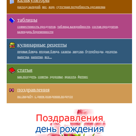
расход калорий
,
вес
,
жир
,
суточная потребность организма
таблицы
совместимость продуктов
,
таблица калорийности
,
состав продуктов
,
календарь беременности
кулинарные рецепты
первые блюда
,
вторые блюда
,
салаты
,
закуски
,
бутерброды
,
десерты
,
выпечка
,
напитки
,
все...
статьи
как похудеть
,
советы
,
здоровье
,
красота
,
фитнес
поздравления
на свадьбу
,
с днем рождения подруге