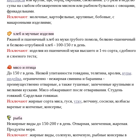
супы на слабом обезжиренном мясном или рыбном бульонах с овощами,
фрикадельками.
Исключают:
молочные, картофельные, крупяные, бобовые, с
макаронными изделиями;
хлеб и мучные изделия
Ржаной и пшеничный хлеб из муки грубого помола, белково-пшеничный
и белково-отрубяной хлеб - 100-150 г в день.
Исключают:
изделия из пшеничной муки высшего и 1-го сорта, сдобного
и слоеного теста;
мясо и птица
До 150 г в день. Низкой упитанности говядина, телятина, кролик,
куры
.
индейка
, ограниченно - нежирная свинина и баранина -
преимущественно отварные, а также тушеные; запеченные крупными и
мелкими кусками. Мясо обжаривают после отваривания. Студень
говяжий. Сардельки говяжьи.
Исключают
жирные сорта мяса, гуся,
утку
, ветчину, сосиски, колбасы
вареные и копченые, консервы;
рыба
Нежирные виды до 150-200 г в день. Отварная, запеченная, жареная.
Продукты моря.
Исключают:
жирные виды, соленую, копченую, рыбные консервы в