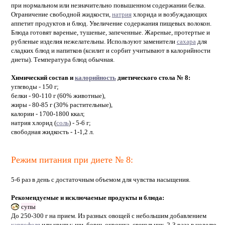
при нормальном или незначительно повышенном содержании белка.
Ограничение свободной жидкости,
натрия
хлорида и возбуждающих
аппетит продуктов и блюд. Увеличение содержания пищевых волокон.
Блюда готовят вареные, тушеные, запеченные. Жареные, протертые и
рубленые изделия нежелательны. Используют заменители
сахара
для
сладких блюд и напитков (ксилит и сорбит учитывают в калорийности
диеты). Температура блюд обычная.
Химический состав и
калорийность
диетического стола № 8:
углеводы - 150 г;
белки - 90-110 г (60% животные),
жиры - 80-85 г (30% растительные),
калории - 1700-1800 ккал;
натрия хлорид (
соль
) - 5-6 г;
свободная жидкость - 1-1,2 л.
Режим питания при диете № 8:
5-6 раз в день с достаточным объемом для чувства насыщения.
Рекомендуемые и исключаемые продукты и блюда:
супы
До 250-300 г на прием. Из разных овощей с небольшим добавлением
картофеля
или крупы; щи, борщ, окрошка, свекольник. 2-3 раза в неделю