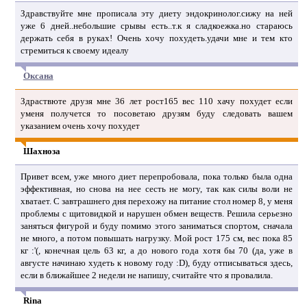
Здравствуйте мне прописала эту диету эндокринолог.сижу на ней
уже 6 дней..небольшие срывы есть..т.к я сладкоежка.но стараюсь
держать себя в руках! Очень хочу похудеть.удачи мне и тем кто
стремиться к своему идеалу
Оксана
Здраствюте друзя мне 36 лет рост165 вес 110 хачу похудет если
уменя получется то посоветаю друзям буду следовать вашем
указанием очень хочу похудет
Шахноза
Привет всем, уже много диет перепробовала, пока только была одна
эффективная, но снова на нее сесть не могу, так как силы воли не
хватает. С завтрашнего дня перехожу на питание стол номер 8, у меня
проблемы с щитовидкой и нарушен обмен веществ. Решила серьезно
заняться фигурой и буду помимо этого заниматься спортом, сначала
не много, а потом повышать нагрузку. Мой рост 175 см, вес пока 85
кг :'(, конечная цель 63 кг, а до нового года хотя бы 70 (да, уже в
августе начинаю худеть к новому году :D), буду отписываться здесь,
если в ближайшее 2 недели не напишу, считайте что я провалила.
Rina