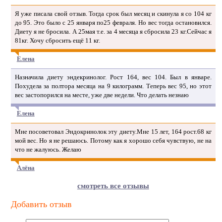
Я уже писала свой отзыв. Тогда срок был месяц и скинула я со 104 кг
до 95. Это было с 25 января по25 февраля. Но вес тогда остановился.
Диету я не бросила. А 25мая т.е. за 4 месяца я сбросила 23 кг.Сейчас я
81кг. Хочу сбросить ещё 11 кг.
Елена
Назначила диету эндекринолог. Рост 164, вес 104. Был в январе.
Похудела за полтора месяца на 9 килограмм. Теперь вес 95, но этот
вес застопорился на месте, уже две недели. Что делать незнаю
Елена
Мне посоветовал Эндокринолок эту диету.Мне 15 лет, 164 рост.68 кг
мой вес. Но я не решаюсь. Потому как я хорошо себя чувствую, не на
что не жалуюсь. Желаю
Алёна
смотреть все отзывы
Добавить отзыв