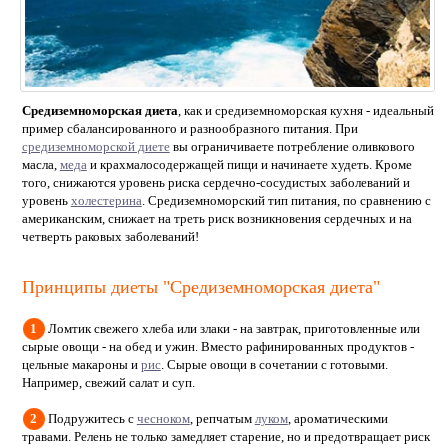
Средиземноморская диета
, как и средиземноморская кухня - идеальный
пример сбалансированного и разнообразного питания. При
средиземноморской диете
вы ограничиваете потребление оливкового
масла,
меда
и крахмалосодержащей пищи и начинаете худеть. Кроме
того, снижаются уровень риска сердечно-сосудистых заболеваний и
уровень
холестерина
. Средиземноморский тип питания, по сравнению с
американским, снижает на треть риск возникновения сердечных и на
четверть раковых заболеваний!
Принципы диеты "Средиземноморская диета"
1
Ломтик свежего хлеба или злаки - на завтрак, приготовленные или
сырые овощи - на обед и ужин. Вместо рафинированных продуктов -
цельные макароны и
рис
. Сырые овощи в сочетании с готовыми.
Например, свежий салат и суп.
2
Подружитесь с
чесноком
, репчатым
луком
, ароматическими
травами. Pелень не только замедляет старение, но и предотвращает риск