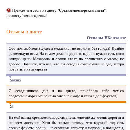
Прежде чем сесть на диету "
Средиземноморская диета
",
посоветуйтесь с врачом!
Отзывы о диете
Отзывы ВКонтакте
Ооо моя любимая) худеем медленно, но верно и без голода! Крайне
рекомендую всем. На самом деле не дорого, ведь не нужно есть мясо
каждый день. Макароны и овощи стоят, по сравнению с мясом, не
дорого. Помните, что всё, что вы сегодня сэкономите на еде, завтра
потратите на лекарства
Sayuri
С сегодняшнего дня я на диете, приобрела себе чем.со
средеземноморск.меню) пью заварной кофе и каша с доб.фруктов)
21
На мой взгляд средиземноморская диета, конечно же, очень дорогая и
не всем доступна. Хотя бы только потому, что круглый год есть
свежие фрукты, овощи - не сезонные капусту и морковь, а помидоры,