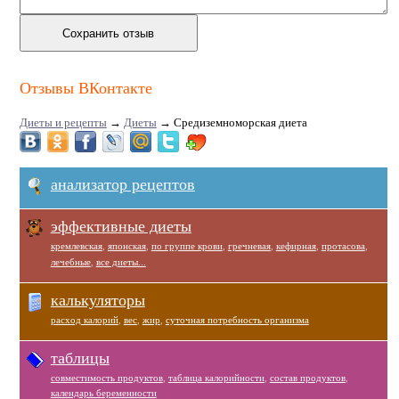
Отзывы ВКонтакте
Диеты и рецепты
→
Диеты
→
Средиземноморская диета
анализатор рецептов
эффективные диеты
кремлевская
,
японская
,
по группе крови
,
гречневая
,
кефирная
,
протасова
,
лечебные
,
все диеты...
калькуляторы
расход калорий
,
вес
,
жир
,
суточная потребность организма
таблицы
совместимость продуктов
,
таблица калорийности
,
состав продуктов
,
календарь беременности