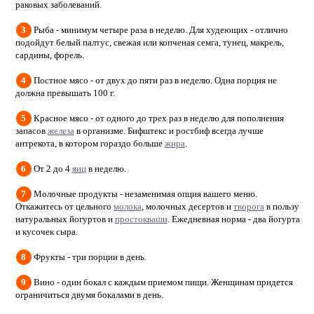
раковых заболеваний.
3
Рыба - минимум четыре раза в неделю. Для худеющих - отлично
подойдут белый палтус, свежая или копченая семга, тунец, макрель,
сардины, форель.
4
Постное мясо - от двух до пяти раз в неделю. Одна порция не
должна превышать 100 г.
5
Красное мясо - от одного до трех раз в неделю для пополнения
запасов
железа
в организме. Бифштекс и ростбиф всегда лучше
антрекота, в котором гораздо больше
жира
.
6
От 2 до 4
яиц
в неделю.
7
Молочные продукты - незаменимая опция вашего меню.
Откажитесь от цельного
молока
, молочных десертов и
творога
в пользу
натуральных йогуртов и
простокваши
. Ежедневная норма - два йогурта
и кусочек сыра.
8
Фрукты - три порции в день.
9
Вино - один бокал с каждым приемом пищи. Женщинам придется
ограничиться двумя бокалами в день.