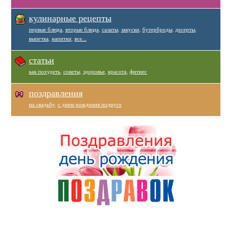
кулинарные рецепты
первые блюда
,
вторые блюда
,
салаты
,
закуски
,
бутерброды
,
десерты
,
выпечка
,
напитки
,
все...
статьи
как похудеть
,
советы
,
здоровье
,
красота
,
фитнес
поздравления
на свадьбу
,
с днем рождения подруге