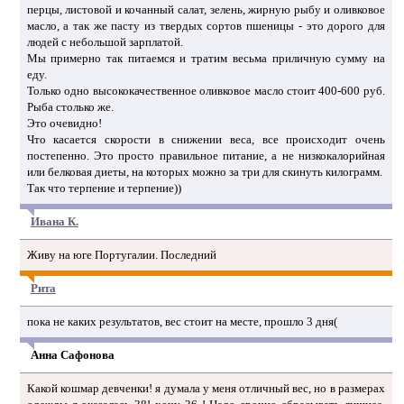
перцы, листовой и кочанный салат, зелень, жирную рыбу и оливковое
масло, а так же пасту из твердых сортов пшеницы - это дорого для
людей с небольшой зарплатой.
Мы примерно так питаемся и тратим весьма приличную сумму на
еду.
Только одно высококачественное оливковое масло стоит 400-600 руб.
Рыба столько же.
Это очевидно!
Что касается скорости в снижении веса, все происходит очень
постепенно. Это просто правильное питание, а не низкокалорийная
или белковая диеты, на которых можно за три для скинуть килограмм.
Так что терпение и терпение))
Ивана К.
Живу на юге Португалии. Последний
Рита
пока не каких результатов, вес стоит на месте, прошло 3 дня(
Анна Сафонова
Какой кошмар девченки! я думала у меня отличный вес, но в размерах