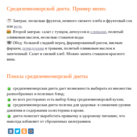
Средиземноморской диета. Пример меню.
Завтрак: несколько фруктов, немного свежего хлеба и фруктовый сок
или
вода
.
Второй завтрак: салат с тунцом, анчоусом и
оливками
, политый
оливковым маслом, несколько стаканов воды.
Обед: большой сладкий перец, фаршированный рисом, мясным
фаршем,
помидорами
и травами, политый оливковым маслом и
запеченный. Салат и свежий хлеб. Можно запить стаканом красного
вина.
Плюсы средиземноморской диеты
средиземноморская диета дает возможность выбирать из множества
разнообразных и полезных блюд;
во всех ресторанах есть выбор блюд средиземноморской кухни;
средиземноморская диета полезна для здоровья: в снижении уровня
давления и содержания холестерина в крови.
диета помогает выработать привычку к здоровому питанию, что
навсегда избавляет от сброшенных килограммов.