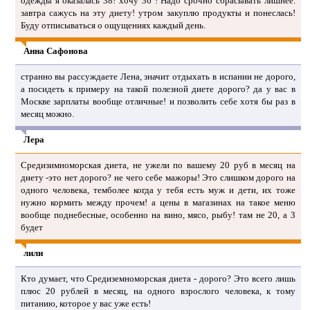
одежды я оказалась 38! хочу 36 ! Надо срочно сбрасывать лишнее.
завтра сажусь на эту диету! утром закуплю продукты и понеслась!
Буду отписываться о ощущениях каждый день.
Анна Сафонова
странно вы рассуждаете Лена, значит отдыхать в испании не дорого,
а посидеть к примеру на такой полезной диете дорого? да у вас в
Москве зарплаты вообще отличные! и позволить себе хотя бы раз в
месяц можно.
Лера
Средизимноморская диета, не ужели по вашему 20 руб в месяц на
диету -это нет дорого? не чего себе мажоры! Это слишком дорого на
одного человека, темболее когда у тебя есть муж и дети, их тоже
нужно кормить между прочем! а цены в магазинах на такое меню
вообще поднебесные, особенно на вино, мясо, рыбу! там не 20, а 3
будет
лили
Кто думает, что Средиземноморская диета - дорого? Это всего лишь
плюс 20 рублей в месяц, на одного взрослого человека, к тому
питанию, которое у вас уже есть!