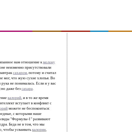
авязанное нам отношение к
молоку
ционе неизменно присутствовали
 завтрак
сахаром
, потому и считал
не мог, что жую сухие хлопья. Во
 рука не понималась. Если и у вас
сно даже без
сахара
.
ление
калорий
, и в то же время
нтеллект вступает в конфликт с
орий
можете не беспокоиться:
 вредные, с которыми наше
 болиды "Формулы-1" развивают
дра. Беда не в том, что мы
го, чтобы усваивать
калории
,