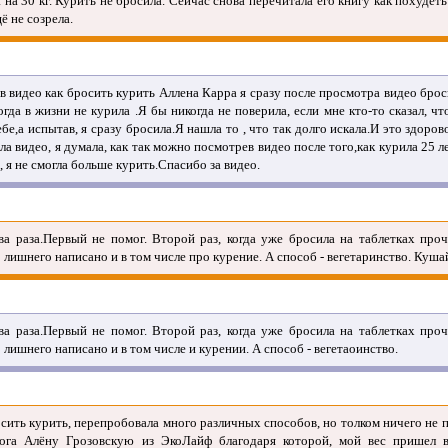
на 30 кг. Курить не бросила. Сейчас снова перечитала его книгу как похудеть 
ё не созрела.
в видео как бросить курить Аллена Карра я сразу после просмотра видео брос
гда в жизни не курила .Я бы никогда не поверила, если мне кто-то сказал, ч
ебе,а испытав, я сразу бросила.Я нашла то , что так долго искала.И это здоро
ла видео, я думала, как так можно посмотрев видео после того,как курила 25 л
 я не смогла больше курить.Спасибо за видео.
ва раза.Первый не помог. Второй раз, когда уже бросила на таблетках проч
 лишнего написано и в том числе про курение. А способ - вегетаринство. Кушай
ва раза.Первый не помог. Второй раз, когда уже бросила на таблетках проч
 лишнего написано и в том числе и курении. А способ - вегетаоинство.
сить курить, перепробовала много различных способов, но толком ничего не п
ога Алёну Грозовскую из ЭкоЛайф благодаря которой, мой вес пришел в