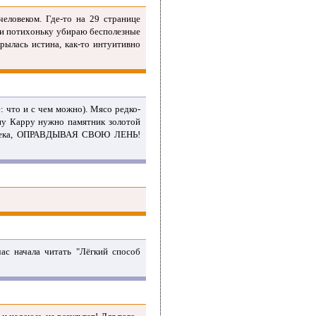
человеком. Где-то на 29 странице
, и потихоньку убираю бесполезные
рылась истина, как-то интуитивно
: что и с чем можно). Мясо редко-
ену Карру нужно памятник золотой
человека, ОПРАВДЫВАЯ СВОЮ ЛЕНЬ!
час начала читать "Лёгкий способ