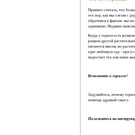
Принято считать, что боль
тех пор, как мы слезли с 
обратимся к фактам: мы по
одинаково. Недавно выясни
Когда у горилл есть возмо
рацион другой растительно
питаются мясом, но растит
едят любимую еду - при ус
недостает тех или иных ва
Вспомните о горилле!
Задумайтесь, почему горилл
помощь здравый смысл:
Положитесь на инструкц