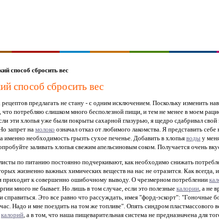
кий способ сбросить вес
ий способ сбросить вес
х рецептов предлагать не стану - с одним исключением. Поскольку изменить н
ал, что потребляю слишком много бесполезной пищи, и тем не менее в моем ра
если эти хлопья уже были покрыты сахарной глазурью, я щедро сдабривал свой
Но запрет на
молоко
означал отказ от любимого лакомства. Я представить себе 
а именно необходимость грызть сухое печенье. Добавить в хлопья
воды
у меня
попробуйте заливать хлопья свежим апельсиновым соком. Получается очень вку
алисты по питанию постоянно подчеркивают, как необходимо снижать потреб
орых жизненно важных химических веществ на нас не отразится. Как всегда, и
и приходит к совершенно ошибочному выводу. О чрезмерном потреблении
кал
нергии много не бывает. Но лишь в том случае, если это полезные
калории
, а не
и справиться. Это все равно что рассуждать, имея "форд-эскорт": "Гоночные
час. Надо и мне поездить на том же топливе". Опять синдром пластмассового ве
о
калорий
, а в том, что наша пищеварительная система не предназначена для то