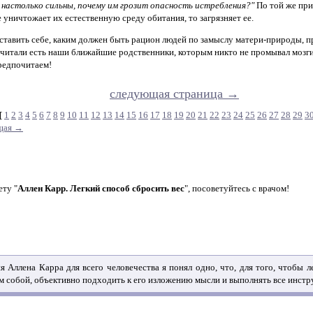
 настолько сильны, почему им грозит опасность истребления?"
По той же при
 уничтожает их естественную среду обитания, то загрязняет ее.
ставить себе, каким должен быть рацион людей по замыслу матери-природы, п
читали есть наши ближайшие родственники, которым никто не промывал мозги.
предпочитаем!
следующая страница →
[
1
2
3
4
5
6
7
8
9
10
11
12
13
14
15
16
17
18
19
20
21
22
23
24
25
26
27
28
29
3
щая →
ету "
Аллен Карр. Легкий способ сбросить вес
", посоветуйтесь с врачом!
 Аллена Карра для всего человечества я понял одно, что, для того, чтобы 
м собой, объективно подходить к его изложению мысли и выполнять все инстр