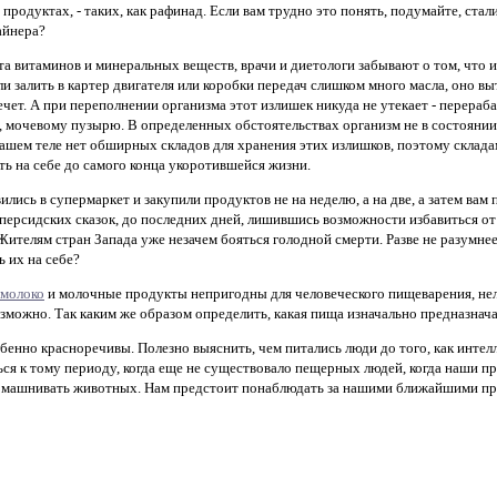
родуктах, - таких, как рафинад. Если вам трудно это понять, подумайте, стали
айнера?
а витаминов и минеральных веществ, врачи и диетологи забывают о том, что 
и залить в картер двигателя или коробки передач слишком много масла, оно выт
чет. А при переполнении организма этот излишек никуда не утекает - перераб
, мочевому пузырю. В определенных обстоятельствах организм не в состоянии
 нашем теле нет обширных складов для хранения этих излишков, поэтому склад
ть на себе до самого конца укоротившейся жизни.
ились в супермаркет и закупили продуктов не на неделю, а на две, а затем вам
персидских сказок, до последних дней, лишившись возможности избавиться от 
Жителям стран Запада уже незачем бояться голодной смерти. Разве не разумн
ь их на себе?
молоко
и молочные продукты непригодны для человеческого пищеварения, нел
ожно. Так каким же образом определить, какая пища изначально предназнача
бенно красноречивы. Полезно выяснить, чем питались люди до того, как интелл
ся к тому периоду, когда еще не существовало пещерных людей, когда наши пр
одомашнивать животных. Нам предстоит понаблюдать за нашими ближайшими п