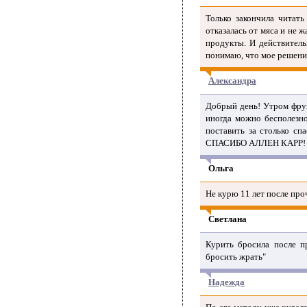
Только закончила читать
отказалась от мяса и не 
продукты. И действитель
понимаю, что мое решение
Александра
Добрый день! Утром фрукт
иногда можно бесполезно
поставить за столько с
СПАСИБО АЛЛЕН КАРР!
Ольга
Не курю 11 лет после проч
Светлана
Курить бросила после пр
бросить жрать"
Надежда