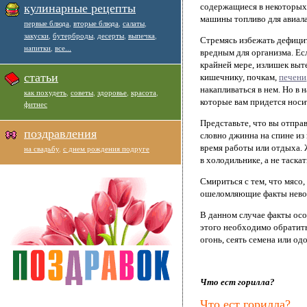
кулинарные рецепты
содержащиеся в некоторых п
машины топливо для авиал
первые блюда
,
вторые блюда
,
салаты
,
закуски
,
бутерброды
,
десерты
,
выпечка
,
Стремясь избежать дефицит
напитки
,
все...
вредным для организма. Есл
крайней мере, излишек выте
статьи
кишечнику, почкам,
печени
накапливаться в нем. Но в
как похудеть
,
советы
,
здоровье
,
красота
,
которые вам придется носи
фитнес
Представьте, что вы отправ
поздравления
словно джинна на спине из 
время работы или отдыха. 
на свадьбу
,
с днем рождения подруге
в холодильнике, а не таскат
Смириться с тем, что мясо,
ошеломляющие факты невозм
В данном случае факты осо
этого необходимо обратить
огонь, сеять семена или 
Что ест горилла?
Что ест горилла?