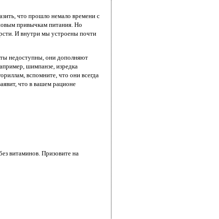
зить, что прошло немало времени с
 новым привычкам питания. Но
рсти. И внутри мы устроены почти
кты недоступны, они дополняют
например, шимпанзе, изредка
ориллам, вспомните, что они всегда
аявит, что в вашем рационе
без витаминов. Призовите на