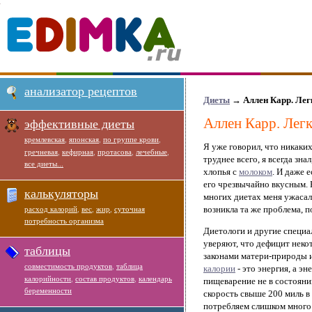
анализатор рецептов
Диеты
→
Аллен Карр. Лег
Аллен Карр. Легк
эффективные диеты
кремлевская
,
японская
,
по группе крови
,
Я уже говорил, что никаки
гречневая
,
кефирная
,
протасова
,
лечебные
,
труднее всего, я всегда зн
все диеты...
хлопья с
молоком
. И даже 
его чрезвычайно вкусным. 
калькуляторы
многих диетах меня ужасал
возникла та же проблема, 
расход калорий
,
вес
,
жир
,
суточная
потребность организма
Диетологи и другие специ
уверяют, что дефицит некот
таблицы
законами матери-природы 
совместимость продуктов
,
таблица
калории
- это энергия, а э
калорийности
,
состав продуктов
,
календарь
пищеварение не в состояни
беременности
скорость свыше 200 миль в 
потребляем слишком мног