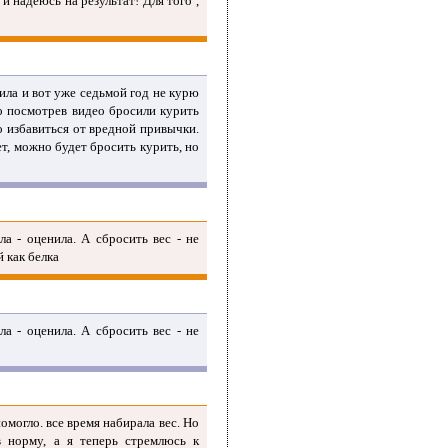
и надеюсь на результат! Для того ,
ила и вот уже седьмой год не курю
то посмотрев видео бросили курить
во избавиться от вредной привычки.
ет, можно будет бросить курить, но
ла - оценила. А сбросить вес - не
 как белка
ла - оценила. А сбросить вес - не
омогло. все время набирала вес. Но
 норму, а я теперь стремлюсь к