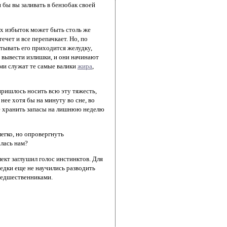
 бы вы заливать в бензобак своей
их избыток может быть столь же
ечет и все перепачкает. Но, по
атывать его приходится желудку,
 вывести излишки, и они начинают
ами служат те самые валики
жира
,
 пришлось носить всю эту тяжесть,
нее хотя бы на минуту во сне, во
ее хранить запасы на лишнюю неделю
егко, но опровергнуть
лась нам?
ект заглушил голос инстинктов. Для
едки еще не научились разводить
редшественниками.