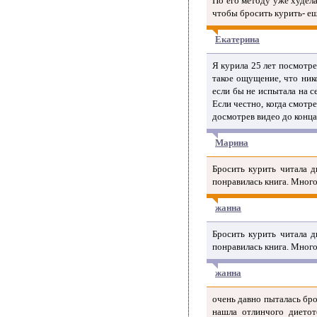
По его методу уже худела 
чтобы бросить курить- ещ
Екатерина
Я курила 25 лет посмотре
такое ощущение, что нико
если бы не испытала на с
Если честно, когда смотре
досмотрев видео до конца,
Марина
Бросить курить читала д
понравилась книга. Много
жанна
Бросить курить читала д
понравилась книга. Много
жанна
очень давно пыталась бро
нашла отлинчого диетот