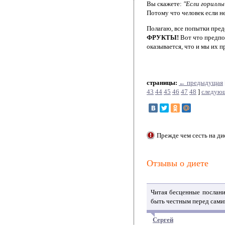
Вы скажете:
"Если гориллы
Потому что человек если не
Полагаю, все попытки пред
ФРУКТЫ!
Вот что предпо
оказывается, что и мы их 
страницы:
← предыдущая
43
44
45
46
47
48
]
следую
Прежде чем сесть на ди
Отзывы о диете
Читая бесценные послания
быть честным перед сами
Сергей