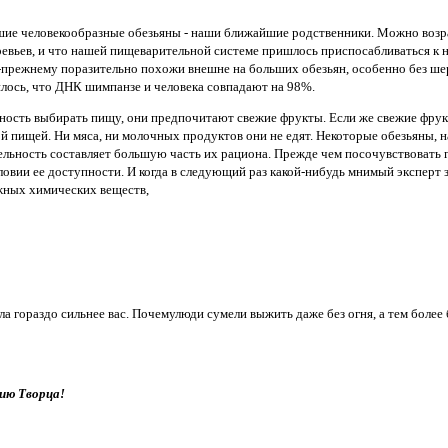
шие человекообразные обезьяны - наши ближайшие родственники. Можно возра
деревьев, и что нашей пищеварительной системе пришлось приспосабливаться к
-прежнему поразительно похожи внешне на больших обезьян, особенно без ше
лось, что ДНК шимпанзе и человека совпадают на 98%.
жность выбирать пищу, они предпочитают свежие фрукты. Если же свежие фру
й пищей. Ни мяса, ни молочных продуктов они не едят. Некоторые обезьяны, 
ельность составляет большую часть их рациона. Прежде чем посочувствовать г
ловии ее доступности. И когда в следующий раз какой-нибудь мнимый эксперт з
жных химических веществ,
а гораздо сильнее вас. Почемулюди сумели выжить даже без огня, а тем более 
ию Творца!