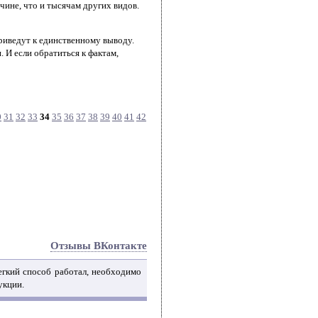
чине, что и тысячам других видов.
риведут к единственному выводу.
 И если обратиться к фактам,
0
31
32
33
34
35
36
37
38
39
40
41
42
Отзывы ВКонтакте
легкий способ работал, необходимо
укции.