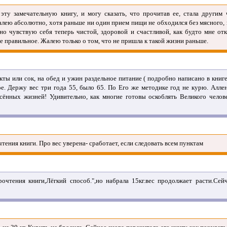
 эту замечательную книгу, и могу сказать, что прочитав ее, стала другим 
жалею абсолютно, хотя раньше ни один прием пищи не обходился без мясного
но чувствую себя теперь чистой, здоровой и счастливой, как будто мне отк
 правильное. Жалею только о том, что не пришла к такой жизни раньше.
ы или сок, на обед и ужин раздельное питание ( подробно написано в книге
е. Держу вес три года 55, было 65. По Его же методике год не курю. Алл
пасённых жизней! Удивительно, как многие готовы оскоблять Великого 
тения книги. Про вес уверена- сработает, если следовать всем пунктам
очтения книги,Лёгкий способ.",но набрала 15кг.вес продолжает расти.Сей