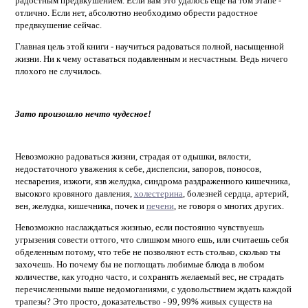
радостным предвкушением. Если вам это удалось еще на том этапе -
отлично. Если нет, абсолютно необходимо обрести радостное
предвкушение сейчас.
Главная цель этой книги - научиться радоваться полной, насыщенной
жизни. Ни к чему оставаться подавленным и несчастным. Ведь ничего
плохого не случилось.
Зато произошло нечто чудесное!
Невозможно радоваться жизни, страдая от одышки, вялости,
недостаточного уважения к себе, диспепсии, запоров, поносов,
несварения, изжоги, язв желудка, синдрома раздраженного кишечника,
высокого кровяного давления,
холестерина
, болезней сердца, артерий,
вен, желудка, кишечника, почек и
печени
, не говоря о многих других.
Невозможно наслаждаться жизнью, если постоянно чувствуешь
угрызения совести оттого, что слишком много ешь, или считаешь себя
обделенным потому, что тебе не позволяют есть столько, сколько ты
захочешь. Но почему бы не поглощать любимые блюда в любом
количестве, как угодно часто, и сохранять желаемый вес, не страдать
перечисленными выше недомоганиями, с удовольствием ждать каждой
трапезы? Это просто, доказательство - 99, 99% живых существ на