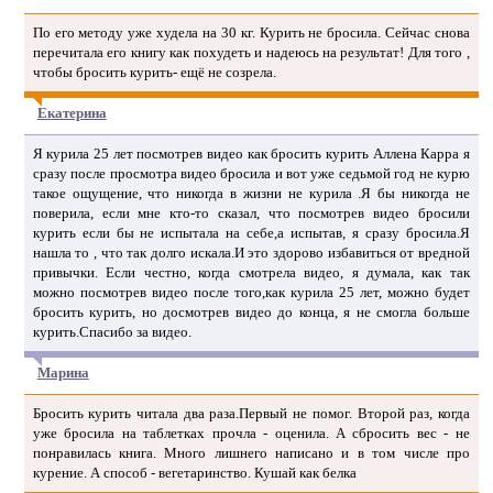
По его методу уже худела на 30 кг. Курить не бросила. Сейчас снова
перечитала его книгу как похудеть и надеюсь на результат! Для того ,
чтобы бросить курить- ещё не созрела.
Екатерина
Я курила 25 лет посмотрев видео как бросить курить Аллена Карра я
сразу после просмотра видео бросила и вот уже седьмой год не курю
такое ощущение, что никогда в жизни не курила .Я бы никогда не
поверила, если мне кто-то сказал, что посмотрев видео бросили
курить если бы не испытала на себе,а испытав, я сразу бросила.Я
нашла то , что так долго искала.И это здорово избавиться от вредной
привычки. Если честно, когда смотрела видео, я думала, как так
можно посмотрев видео после того,как курила 25 лет, можно будет
бросить курить, но досмотрев видео до конца, я не смогла больше
курить.Спасибо за видео.
Марина
Бросить курить читала два раза.Первый не помог. Второй раз, когда
уже бросила на таблетках прочла - оценила. А сбросить вес - не
понравилась книга. Много лишнего написано и в том числе про
курение. А способ - вегетаринство. Кушай как белка