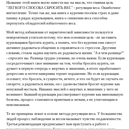
Название этой книги могло навести вас на мысль, что главная цель
"ЛЕГКОГО СПОСОБА СБРОСИТЬ ВЕС" - регуляция веса. Ошибочное
впечатление. Точно так же, как книга о курении посеяла страх и даже
панику в рядах курильщиков, книга о снижении веса способна
перепугать обладателей избыточного веса.
Мой метод избавления от наркотической зависимости пользуется
невероятным успехом потому, что моя основная цель - не заставить
курильщиков бросить курить, а понять, что без курения они смогут
активнее радоваться общению и справляться со стрессом. Другими
словами, стояла задача научить их радоваться жизни. "А в чем разница?"
- спросите вы. Разница трудно уловима, но очень важна. Если курильщик
сосредоточивает свое внимание на том, чтобы бросить курить, он
думает в первую очередь о жертвах и лишениях, в итоге зарабатывает
депрессию и почти наверняка терпит поражение. Но если курильщик
осознает, что бросать, в сущности, нечего, и что он будет не скучать по
сигарете, а радоваться жизни, он с удовольствием бросит курение как
ненужный костыль. Никаких мыслей о жертвах и лишениях у него не
возникнет. Бывший курильщик рассматривает курение как миновавшую
болезнь, процесс становится приятным и легким, а не угнетающим и
невозможным.
Те же принципы лежат в основе метода регуляции веса. У большинства
людей процесс наблюдения за весом вызывает чувство подавленности.
Третья рекомендация предписывает нам приступать к работе с