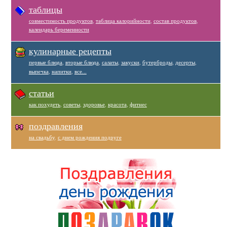
таблицы
совместимость продуктов
,
таблица калорийности
,
состав продуктов
,
календарь беременности
кулинарные рецепты
первые блюда
,
вторые блюда
,
салаты
,
закуски
,
бутерброды
,
десерты
,
выпечка
,
напитки
,
все...
статьи
как похудеть
,
советы
,
здоровье
,
красота
,
фитнес
поздравления
на свадьбу
,
с днем рождения подруге