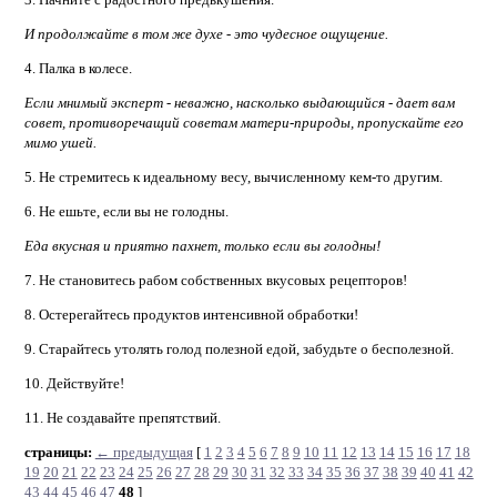
И продолжайте в том же духе
-
это чудесное ощущение.
4. Палка в колесе.
Если мнимый эксперт
-
неважно, насколько выдающийся
-
дает вам
совет, противоречащий советам матери-природы, пропускайте его
мимо ушей.
5. Не стремитесь к идеальному весу, вычисленному кем-то другим.
6. Не ешьте, если вы не голодны.
Еда вкусная и приятно пахнет, только если вы голодны!
7. Не становитесь рабом собственных вкусовых рецепторов!
8. Остерегайтесь продуктов интенсивной обработки!
9. Старайтесь утолять голод полезной едой, забудьте о бесполезной.
10. Действуйте!
11. Не создавайте препятствий.
страницы:
← предыдущая
[
1
2
3
4
5
6
7
8
9
10
11
12
13
14
15
16
17
18
19
20
21
22
23
24
25
26
27
28
29
30
31
32
33
34
35
36
37
38
39
40
41
42
43
44
45
46
47
48
]