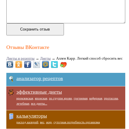
Отзывы ВКонтакте
Диеты и рецепты
→
Диеты
→
Аллен Карр. Легкий способ сбросить вес
анализатор рецептов
эффективные диеты
кремлевская
,
японская
,
по группе крови
,
гречневая
,
кефирная
,
протасова
,
лечебные
,
все диеты...
калькуляторы
расход калорий
,
вес
,
жир
,
суточная потребность организма