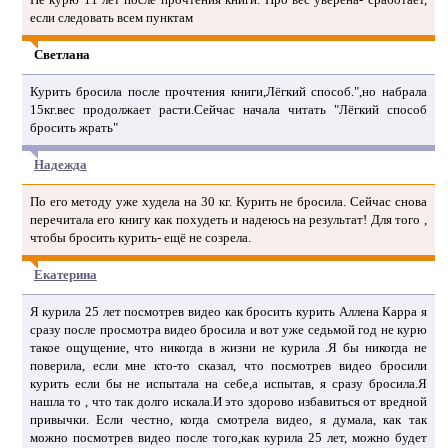
если следовать всем пунктам
Светлана
Курить бросила после прочтения книги,Лёгкий способ.",но набрала
15кг.вес продолжает расти.Сейчас начала читать "Лёгкий способ
бросить жрать"
Надежда
По его методу уже худела на 30 кг. Курить не бросила. Сейчас снова
перечитала его книгу как похудеть и надеюсь на результат! Для того ,
чтобы бросить курить- ещё не созрела.
Екатерина
Я курила 25 лет посмотрев видео как бросить курить Аллена Карра я
сразу после просмотра видео бросила и вот уже седьмой год не курю
такое ощущение, что никогда в жизни не курила .Я бы никогда не
поверила, если мне кто-то сказал, что посмотрев видео бросили
курить если бы не испытала на себе,а испытав, я сразу бросила.Я
нашла то , что так долго искала.И это здорово избавиться от вредной
привычки. Если честно, когда смотрела видео, я думала, как так
можно посмотрев видео после того,как курила 25 лет, можно будет