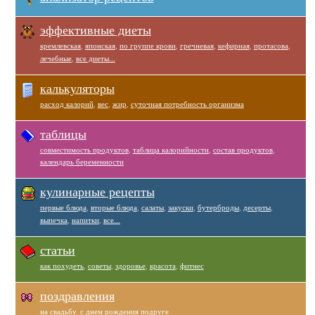
эффективные диеты
кремлевская
,
японская
,
по группе крови
,
гречневая
,
кефирная
,
протасова
,
лечебные
,
все диеты...
калькуляторы
расход калорий
,
вес
,
жир
,
суточная потребность организма
таблицы
совместимость продуктов
,
таблица калорийности
,
состав продуктов
,
календарь беременности
кулинарные рецепты
первые блюда
,
вторые блюда
,
салаты
,
закуски
,
бутерброды
,
десерты
,
выпечка
,
напитки
,
все...
статьи
как похудеть
,
советы
,
здоровье
,
красота
,
фитнес
поздравления
на свадьбу
,
с днем рождения подруге