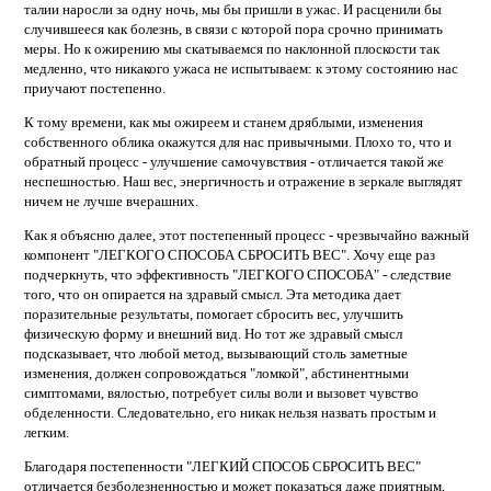
талии наросли за одну ночь, мы бы пришли в ужас. И расценили бы
случившееся как болезнь, в связи с которой пора срочно принимать
меры. Но к ожирению мы скатываемся по наклонной плоскости так
медленно, что никакого ужаса не испытываем: к этому состоянию нас
приучают постепенно.
К тому времени, как мы ожиреем и станем дряблыми, изменения
собственного облика окажутся для нас привычными. Плохо то, что и
обратный процесс - улучшение самочувствия - отличается такой же
неспешностью. Наш вес, энергичность и отражение в зеркале выглядят
ничем не лучше вчерашних.
Как я объясню далее, этот постепенный процесс - чрезвычайно важный
компонент "ЛЕГКОГО СПОСОБА СБРОСИТЬ ВЕС". Хочу еще раз
подчеркнуть, что эффективность "ЛЕГКОГО СПОСОБА" - следствие
того, что он опирается на здравый смысл. Эта методика дает
поразительные результаты, помогает сбросить вес, улучшить
физическую форму и внешний вид. Но тот же здравый смысл
подсказывает, что любой метод, вызывающий столь заметные
изменения, должен сопровождаться "ломкой", абстинентными
симптомами, вялостью, потребует силы воли и вызовет чувство
обделенности. Следовательно, его никак нельзя назвать простым и
легким.
Благодаря постепенности "ЛЕГКИЙ СПОСОБ СБРОСИТЬ ВЕС"
отличается безболезненностью и может показаться даже приятным,