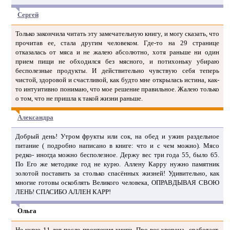
Сергей
Только закончила читать эту замечательную книгу, и могу сказать, что
прочитав ее, стала другим человеком. Где-то на 29 странице
отказалась от мяса и не жалею абсолютно, хотя раньше ни один
прием пищи не обходился без мясного, и потихоньку убираю
бесполезные продукты. И действительно чувствую себя теперь
чистой, здоровой и счастливой, как будто мне открылась истина, как-
то интуитивно понимаю, что мое решение правильное. Жалею только
о том, что не пришла к такой жизни раньше.
Александра
Добрый день! Утром фрукты или сок, на обед и ужин раздельное
питание ( подробно написано в книге: что и с чем можно). Мясо
редко- иногда можно бесполезное. Держу вес три года 55, было 65.
По Его же методике год не курю. Аллену Карру нужно памятник
золотой поставить за столько спасённых жизней! Удивительно, как
многие готовы оскоблять Великого человека, ОПРАВДЫВАЯ СВОЮ
ЛЕНЬ! СПАСИБО АЛЛЕН КАРР!
Ольга
Не курю 11 лет после прочтения книги. Про вес уверена- сработает,