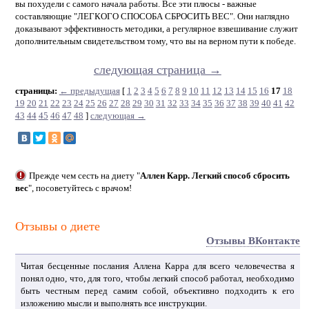
вы похудели с самого начала работы. Все эти плюсы - важные
составляющие "ЛЕГКОГО СПОСОБА СБРОСИТЬ ВЕС". Они наглядно
доказывают эффективность методики, а регулярное взвешивание служит
дополнительным свидетельством тому, что вы на верном пути к победе.
следующая страница →
страницы:
← предыдущая
[
1
2
3
4
5
6
7
8
9
10
11
12
13
14
15
16
17
18
19
20
21
22
23
24
25
26
27
28
29
30
31
32
33
34
35
36
37
38
39
40
41
42
43
44
45
46
47
48
]
следующая →
Прежде чем сесть на диету "
Аллен Карр. Легкий способ сбросить
вес
", посоветуйтесь с врачом!
Отзывы о диете
Отзывы ВКонтакте
Читая бесценные послания Аллена Карра для всего человечества я
понял одно, что, для того, чтобы легкий способ работал, необходимо
быть честным перед самим собой, объективно подходить к его
изложению мысли и выполнять все инструкции.