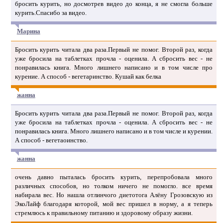
бросить курить, но досмотрев видео до конца, я не смогла больше
курить.Спасибо за видео.
Марина
Бросить курить читала два раза.Первый не помог. Второй раз, когда
уже бросила на таблетках прочла - оценила. А сбросить вес - не
понравилась книга. Много лишнего написано и в том числе про
курение. А способ - вегетаринство. Кушай как белка
жанна
Бросить курить читала два раза.Первый не помог. Второй раз, когда
уже бросила на таблетках прочла - оценила. А сбросить вес - не
понравилась книга. Много лишнего написано и в том числе и курении.
А способ - вегетаоинство.
жанна
очень давно пыталась бросить курить, перепробовала много
различных способов, но толком ничего не помогло. все время
набирала вес. Но нашла отлинчого диетотога Алёну Грозовскую из
ЭкоЛайф благодаря которой, мой вес пришел в норму, а я теперь
стремлюсь к правильному питанию и здоровому образу жизни.