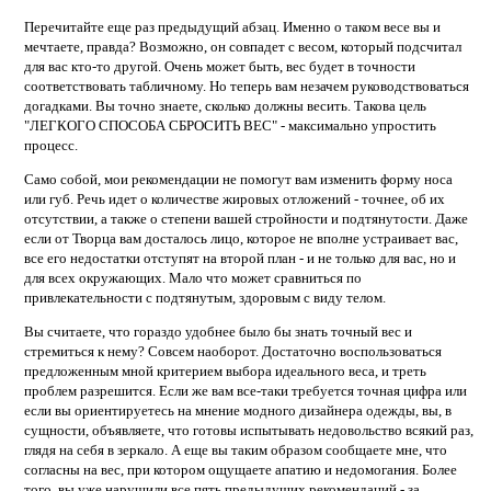
Перечитайте еще раз предыдущий абзац. Именно о таком весе вы и
мечтаете, правда? Возможно, он совпадет с весом, который подсчитал
для вас кто-то другой. Очень может быть, вес будет в точности
соответствовать табличному. Но теперь вам незачем руководствоваться
догадками. Вы точно знаете, сколько должны весить. Такова цель
"ЛЕГКОГО СПОСОБА СБРОСИТЬ ВЕС" - максимально упростить
процесс.
Само собой, мои рекомендации не помогут вам изменить форму носа
или губ. Речь идет о количестве жировых отложений - точнее, об их
отсутствии, а также о степени вашей стройности и подтянутости. Даже
если от Творца вам досталось лицо, которое не вполне устраивает вас,
все его недостатки отступят на второй план - и не только для вас, но и
для всех окружающих. Мало что может сравниться по
привлекательности с подтянутым, здоровым с виду телом.
Вы считаете, что гораздо удобнее было бы знать точный вес и
стремиться к нему? Совсем наоборот. Достаточно воспользоваться
предложенным мной критерием выбора идеального веса, и треть
проблем разрешится. Если же вам все-таки требуется точная цифра или
если вы ориентируетесь на мнение модного дизайнера одежды, вы, в
сущности, объявляете, что готовы испытывать недовольство всякий раз,
глядя на себя в зеркало. А еще вы таким образом сообщаете мне, что
согласны на вес, при котором ощущаете апатию и недомогания. Более
того, вы уже нарушили все пять предыдущих рекомендаций - за