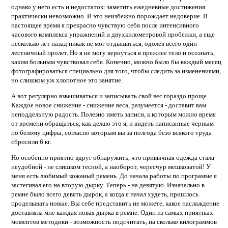
однако у него есть и недостаток: заметить ежедневные достижения
практически невозможно. И это неизбежно порождает недоверие. В
настоящее время я прекрасно чувствую себя после интенсивного
часового комплекса упражнений и двухкилометровой пробежки, а еще
несколько лет назад никак не мог отдышаться, одолев всего один
лестничный пролет. Но я не могу вернуться в прежнее тело и осознать,
каким больным чувствовал себя. Конечно, можно было бы каждый месяц
фотографироваться специально для того, чтобы следить за изменениями,
но слишком уж хлопотное это занятие.
А вот регулярно взвешиваться и записывать свой вес гораздо проще.
Каждое новое снижение - снижение веса, разумеется - доставит вам
неподдельную радость. Полезно иметь записи, к которым можно время
от времени обращаться, как делаю это я, и видеть написанные черным
по белому цифры, согласно которым вы за полгода безо всякого труда
сбросили 6 кг.
Но особенно приятно вдруг обнаружить, что привычная одежда стала
неудобной - не слишком тесной, а наоборот, чересчур мешковатой! У
меня есть любимый кожаный ремень. До начала работы по программе я
застегивал его на вторую дырку. Теперь - на девятую. Изначально в
ремне было всего девять дырок, а когда я начал худеть, пришлось
проделывать новые. Вы себе представить не можете, какое наслаждение
доставляла мне каждая новая дырка в ремне. Один из самых приятных
моментов методики - возможность подсчитать, на сколько килограммов