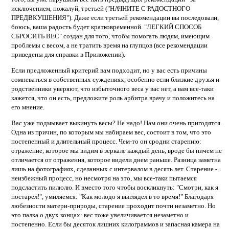
исключением, пожалуй, третьей ("НАЧНИТЕ С РАДОСТНОГО
ПРЕДВКУШЕНИЯ"). Даже если третьей рекомендации вы последовали,
боюсь, ваша радость будет кратковременной. "ЛЕГКИЙ СПОСОБ
СБРОСИТЬ ВЕС" создан для того, чтобы помогать людям, имеющим
проблемы с весом, а не тратить время на глупцов (все рекомендации
приведены для справки в Приложении).
Если предложенный критерий вам подходит, но у вас есть причины
сомневаться в собственных суждениях, особенно если близкие друзья и
родственники уверяют, что избыточного веса у вас нет, а вам все-таки
кажется, что он есть, предложите роль арбитра врачу и положитесь на
его мнение.
Вас уже подмывает выкинуть весы? Не надо! Нам они очень пригодятся.
Одна из причин, по которым мы набираем вес, состоит в том, что это
постепенный и длительный процесс. Чем-то он сродни старению:
отражение, которое мы видим в зеркале каждый день, вроде бы ничем не
отличается от отражения, которое видели днем раньше. Разница заметна
лишь на фотографиях, сделанных с интервалом в десять лет. Старение -
неизбежный процесс, но несмотря на это, мы все-таки пытаемся
подсластить пилюлю. И вместо того чтобы воскликнуть: "Смотри, как я
постарел!", умиляемся: "Как молодо я выглядел в то время!" Благодаря
любезности матери-природы, старение проходит почти незаметно. Но
это палка о двух концах: вес тоже увеличивается незаметно и
постепенно. Если бы десяток лишних килограммов и запасная камера на