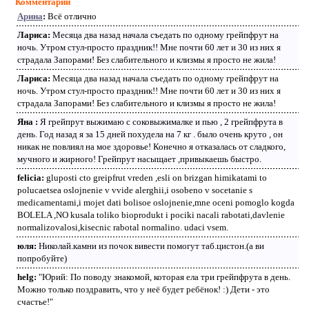
Комментарии
Арина
:
Всё отлично
Лариса:
Месяца два назад начала съедать по одному грейпфрут на
ночь. Утром стул-просто праздник!! Мне почти 60 лет и 30 из них я
страдала Запорами! Без слабительного и клизмы я просто не жила!
Лариса:
Месяца два назад начала съедать по одному грейпфрут на
ночь. Утром стул-просто праздник!! Мне почти 60 лет и 30 из них я
страдала Запорами! Без слабительного и клизмы я просто не жила!
Яна :
Я грейпрут выжимаю с соковыжималке и пью , 2 грейпфрута в
день. Год назад я за 15 дней похудела на 7 кг . было очень круто , он
никак не повлиял на мое здоровье! Конечно я отказалась от сладкого,
мучного и жирного! Грейпрут насыщает ,привыкаешь быстро.
felicia:
gluposti cto greipfrut vreden ,esli on brizgan himikatami to
polucaetsea oslojnenie v vvide alerghii,i osobeno v socetanie s
medicamentami,i mojet dati bolisoe oslojnenie,mne oceni pomoglo kogda
BOLELA ,NO kusala toliko bioprodukt i pociki nacali rabotati,davlenie
normalizovalosi,kisecnic rabotal normalino. udaci vsem.
юля:
Николай.камни из почок вивести помогут таб.цистон.(а ви
попробуйте)
helg:
"Юрий: По поводу знакомой, которая ела три грейпфрута в день.
Можно только поздравить, что у неё будет ребёнок! :) Дети - это
счастье!"