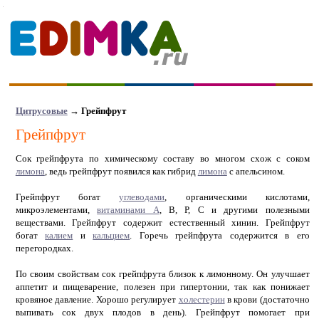
Цитрусовые
→ Грейпфрут
Грейпфрут
Сок грейпфрута по химическому составу во многом схож с соком
лимона
, ведь грейпфрут появился как гибрид
лимона
с апельсином.
Грейпфрут богат
углеводами
, органическими кислотами,
микроэлементами,
витаминами А
, В, Р, С и другими полезными
веществами. Грейпфрут содержит естественный хинин. Грейпфрут
богат
калием
и
кальцием
. Горечь грейпфрута содержится в его
перегородках.
По своим свойствам сок грейпфрута близок к лимонному. Он улучшает
аппетит и пищеварение, полезен при гипертонии, так как понижает
кровяное давление. Хорошо регулирует
холестерин
в крови (достаточно
выпивать сок двух плодов в день). Грейпфрут помогает при