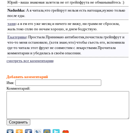
Юрий - ваша знакомая залетела не от грейпфрута не обманывайтесь :)
Nadushka:
А я читала,что грейпрут нельзя есть натощак,нужно только
после еды.
таня
:
а я ем его уже месяц и ничего не вижу, ни грамм не сбросила,
жаль.токо сплю по ночам хорошо, и днем бодрствую.
Екатерина
:
Простыла.Принимаю антибиотик,почистила грейпфрут и
что-то меня остановило, (хотя знаю,что) чтобы съесть его, вспомнила
где-то читала этот фрукт не совместим с лекарствами.Прочитала
комментарии и убедилась в своём опасении.
смотреть все комментарии
Добавить комментарий
Имя:
Комментарий: