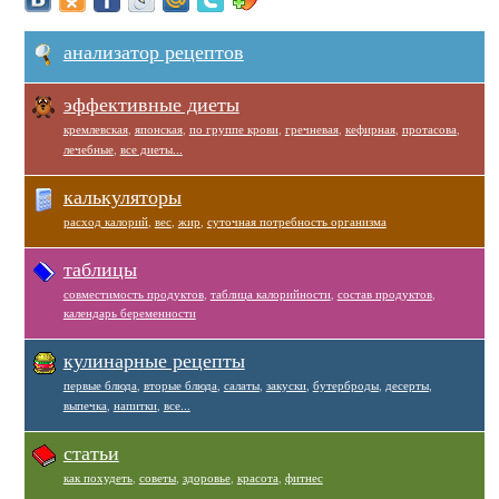
анализатор рецептов
эффективные диеты
кремлевская
,
японская
,
по группе крови
,
гречневая
,
кефирная
,
протасова
,
лечебные
,
все диеты...
калькуляторы
расход калорий
,
вес
,
жир
,
суточная потребность организма
таблицы
совместимость продуктов
,
таблица калорийности
,
состав продуктов
,
календарь беременности
кулинарные рецепты
первые блюда
,
вторые блюда
,
салаты
,
закуски
,
бутерброды
,
десерты
,
выпечка
,
напитки
,
все...
статьи
как похудеть
,
советы
,
здоровье
,
красота
,
фитнес