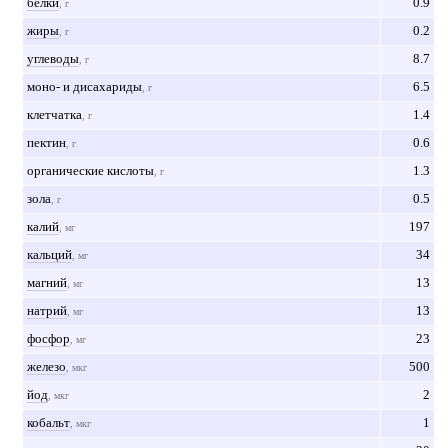
белки
0.9
, г
жиры
0.2
, г
углеводы
8.7
, г
моно- и дисахариды
6.5
, г
клетчатка
1.4
, г
пектин
0.6
, г
органические кислоты
1.3
, г
зола
0.5
, г
калий
197
, мг
кальций
34
, мг
магний
13
, мг
натрий
13
, мг
фосфор
23
, мг
железо
500
, мкг
йод
2
, мкг
кобальт
1
, мкг