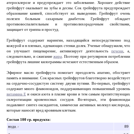
атеросклерозе и предупреждает это заболевание. Хорошее действие
грейпфрут оказывает на зубы и десны. Сок грейпфрута предупреждает
образование камней, способствует их выведению. Грейпфрут очень
полезен больным сахарным диабетом. Грейпфрут обладает
противовоспалительным и противолихорадочным свойствами,
защищает от гриппа и простуд.
Грейпфрут содержит нарингин, находящийся непосредственно под
кожурой и в пленках, одевающих стенки долек. Ученые обнаружили, что
он улучшает пищеварение, активизирует деятельность
печени
, а,
следовательно, и сжигание
жира
. Поэтому при регулярном потреблении
грейпфрута лишние килограммы исчезают естественным образом.
Эфирное масло грейпфрута помогает преодолеть апатию, обостряет
память и внимание. Сок красных грейпфрутов благотворно воздействует
на сердечно-сосудистую систему двумя путями. Во-первых, грейпфрут
содержит много флавоноидов, поддерживающих повышенный уровень
витамина Е
и окиси азота в плазме крови и тем самым препятствующих
склеротизации кровеносных сосудов. Во-вторых, эти флавоноиды
подавляют синтез оксидантов, химически активных молекул кислорода,
которые наносят вред кровяным клеткам.
Состав 100 гр. продукта:
вода
89
, г