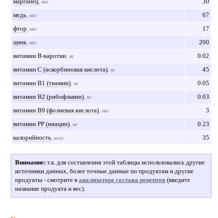
марганец
30
, мкг
медь
67
, мкг
фтор
17
, мкг
цинк
200
, мкг
витамин B-каротин
0.02
, мг
витамин С (аскорбиновая кислота)
45
, мг
витамин В1 (тиамин)
0.05
, мг
витамин В2 (рибофлавин)
0.03
, мг
витамин В9 (фолиевая кислота)
3
, мкг
витамин РР (ниацин)
0.23
, мг
калорийность
35
, ккал
Внимание:
т.к. для составления этой таблицы использовались другие
источники данных, более точные данные по продуктам и другие
продукты - смотрите в
анализаторе состава рецептов
(введите
название продукта и вес).