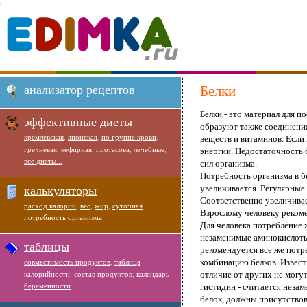
анализатор рецептов
Белки
Белки - это материал для п
эффективные диеты
образуют также соединени
кремлевская
,
японская
,
по группе крови
,
веществ и витаминов. Есл
гречневая
,
кефирная
,
протасова
,
лечебные
,
энергии. Недостаточность 
все диеты...
сил организма.
Потребность организма в бе
увеличивается. Регулярные
калькуляторы
Соответственно увеличивает
расход калорий
,
вес
,
жир
,
суточная
Взрослому человеку рекоме
потребность организма
Для человека потребление 
незаменимые аминокислоты
таблицы
рекомендуется все же потр
комбинацию белков. Извес
совместимость продуктов
,
таблица
отличие от других не могу
калорийности
,
состав продуктов
,
календарь
беременности
гистидин - считается незам
белок, должны присутство