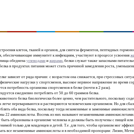
остроения клеток, тканей и органов, для синтеза ферментов, пептидных гормонов,
я, обеспечивающие иммунитет к инфекциям, участвуют в процессе усвоения
ж
и пища обеднена
углеводами
и
жирами
, белки служат также запасными питател
белка в продуктах питания может стать причиной замедления роста, уменьшен
лке зависит от ряда причин: с возрастом она снижается, при стрессовых ситуац
 физические нагрузки у спортсменов, высокое нервное напряжение во время с
ся потребность организма спортсменов в белке (почти в 2 раза).
ндуется ежедневно потреблять от 50 до 60 граммов белка.
животного белка биологически более ценно, чем растительного, поскольку со
 легче перевариваются и растворяются человеческим организмом. Но для сба
еблять оба вида белка, поскольку тогда незаменимые и заменимые аминокисл
тны 22 аминокислоты. Восемь из них называют незаменимыми аминокислотами
т быть образованы в организме человека и должны быть получены с пищей или 
енимой только для младенцев и детей. Т.е. для того, чтобы организм мог эффек
вать все незаменимые аминокислоты и в необходимой пропорции: Лизин, Мети