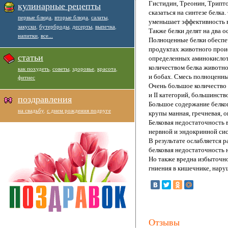
Гистидин, Треонин, Трипт
кулинарные рецепты
сказаться на синтезе белк
первые блюда
,
вторые блюда
,
салаты
,
уменьшает эффективность 
закуски
,
бутерброды
,
десерты
,
выпечка
,
Также белки делят на два 
напитки
,
все...
Полноценные белки обеспеч
продуктах животного проис
статьи
определенных аминокислот,
количеством белка животно
как похудеть
,
советы
,
здоровье
,
красота
,
и бобах. Смесь полноценны
фитнес
Очень большое количество б
и II категорий, большинств
поздравления
Большое содержание белков
на свадьбу
,
с днем рождения подруге
крупы манная, гречневая, о
Белковая недостаточность 
нервной и эндокринной си
В результате ослабляется 
белковая недостаточность н
Но также вредна избыточно
гниения в кишечнике, нару
Отзывы