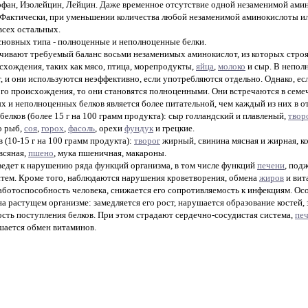
офан, Изолейцин, Лейцин. Даже временное отсутствие одной незаменимой ами
а. Фактически, при уменьшении количества любой незаменимой аминокислоты и
всех остальных.
основных типа - полноценные и неполноценные белки.
ивают требуемый баланс восьми незаменимых аминокислот, из которых строят
хождения, таких как мясо, птица, морепродукты,
яйца
,
молоко
и сыр. В непол
 и они используются неэффективно, если употребляются отдельно. Однако, ес
го происхождения, то они становятся полноценными. Они встречаются в семе
х и неполноценных белков является более питательной, чем каждый из них в о
елков (более 15 г на 100 грамм продукта): сыр голландский и плавленый,
твор
о рыб,
соя
,
горох
,
фасоль
, орехи
фундук
и грецкие.
 (10-15 г на 100 грамм продукта):
творог
жирный, свинина мясная и жирная, к
всяная,
пшено
, мука пшеничная, макароны.
ведет к нарушению ряда функций организма, в том числе функций
печени
, под
стем. Кроме того, наблюдаются нарушения кроветворения, обмена
жиров
и вит
работоспособность человека, снижается его сопротивляемость к инфекциям. Ос
а растущем организме: замедляется его рост, нарушается образование костей,
сть поступления белков. При этом страдают сердечно-сосудистая система,
пе
шается обмен витаминов.