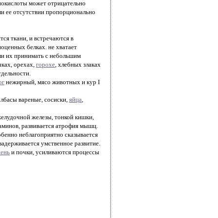
нокислоты может отрицательно
ли ее отсутствии пропорционально
ся ткани, и встречаются в
ноценных белках. не хватает
ли их принимать с небольшим
чках, орехах,
горохе
, хлебных злаках
тдельности.
ог
нежирный, мясо животных и кур I
олбасы вареные, сосиски,
яйца
,
желудочной железы, тонкой кишки,
аминов, развивается атрофия мышц.
обенно неблагоприятно сказывается
 задерживается умственное развитие.
чень
и почки, усиливаются процессы