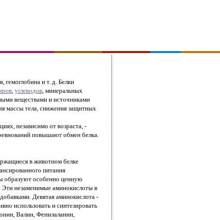
 гемоглобина и т. д. Белки
иров
,
углеводов
, минеральных
ьными веществами и источниками
ия массы тела, снижения защитных
иях, независимо от возраста, -
оревнований повышают обмен белка.
держащиеся в животном белке
лансированного питания
оты образуют особенно ценную
. Эти незаменимые аминокислоты в
добавками. Девятая аминокислота -
тивно использовать и синтезировать
онин, Валин, Фенилаланин,