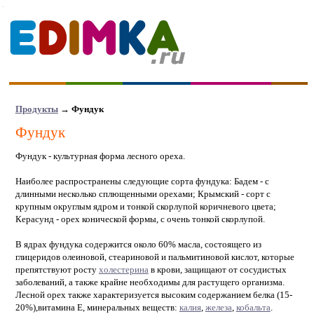
Продукты
→
Фундук
Фундук
Фундук - культурная форма лесного ореха.
Наиболее распространены следующие сорта фундука: Бадем - с
длинными несколько сплющенными орехами; Крымский - сорт с
крупным округлым ядром и тонкой скорлупой коричневого цвета;
Керасунд - орех конической формы, с очень тонкой скорлупой.
В ядрах фундука содержится около 60% масла, состоящего из
глицеридов олеиновой, стеариновой и пальмитиновой кислот, которые
препятствуют росту
холестерина
в крови, защищают от сосудистых
заболеваний, а также крайне необходимы для растущего организма.
Лесной орех также характеризуется высоким содержанием белка (15-
20%),витамина Е, минеральных веществ:
калия
,
железа
,
кобальта
.