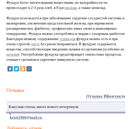
Фундук богат питательными веществами, по калорийности он
превосходит в 2-3 раза хлеб, в 8 раз
молоко
, а также шоколад.
Фундук используется при заболеваниях сердечно сосудистой системы и
малокровии, увеличении предстательной железы, при варикозном
расширении вен, флебитах, трофических язвах глени и капиллярных
геморрагиях. Фундук можно употреблять и людям с сахарным диабетом.
Благодаря низкому содержанию
углеводов
фундук можно есть и при
очень строгой
диете
без риска поправиться. В фундуке содержатся
вещества, способствующие введению шлаков из организма (особенно из
печени
). Употребление фундука предотвращает гнилостные процессы,
очищает организм и укрепляет иммунную систему.
Отзывы
Отзывы ВКонтакте
Классная статья, много нового почерпнула.
kristi1966@mail.ru
Добавить отзыв