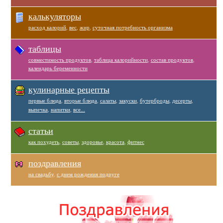
калькуляторы
расход калорий
,
вес
,
жир
,
суточная потребность организма
таблицы
совместимость продуктов
,
таблица калорийности
,
состав продуктов
,
календарь беременности
кулинарные рецепты
первые блюда
,
вторые блюда
,
салаты
,
закуски
,
бутерброды
,
десерты
,
выпечка
,
напитки
,
все...
статьи
как похудеть
,
советы
,
здоровье
,
красота
,
фитнес
поздравления
на свадьбу
,
с днем рождения подруге