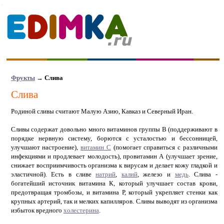
Фрукты
→ Слива
Слива
Родиной сливы считают Малую Азию, Кавказ и Северный Иран.
Сливы содержат довольно много витаминов группы В (поддерживают в
порядке нервную систему, борются с усталостью и бессонницей,
улучшают настроение),
витамин С
(помогает справиться с различными
инфекциями и продлевает молодость), провитамин А (улучшает зрение,
снижает восприимчивость организма к вирусам и делает кожу гладкой и
эластичной). Есть в сливе
натрий
,
калий
, железо и
медь
. Слива -
богатейший источник витамина К, который улучшает состав крови,
предотвращая тромбозы, и витамина Р, который укрепляет стенки как
крупных артерий, так и мелких капилляров. Сливы выводят из организма
избыток вредного
холестерина
.