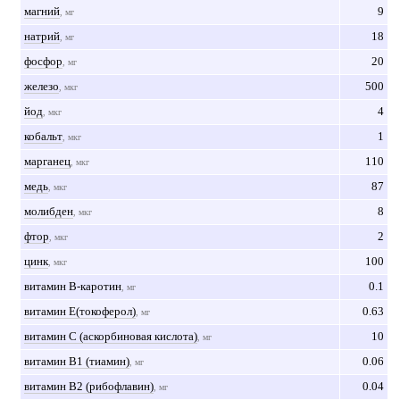
магний
9
, мг
натрий
18
, мг
фосфор
20
, мг
железо
500
, мкг
йод
4
, мкг
кобальт
1
, мкг
марганец
110
, мкг
медь
87
, мкг
молибден
8
, мкг
фтор
2
, мкг
цинк
100
, мкг
витамин B-каротин
0.1
, мг
витамин Е(токоферол)
0.63
, мг
витамин С (аскорбиновая кислота)
10
, мг
витамин В1 (тиамин)
0.06
, мг
витамин В2 (рибофлавин)
0.04
, мг