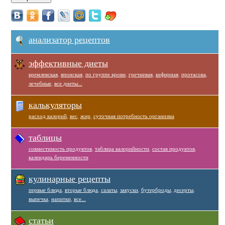
анализатор рецептов
эффективные диеты
кремлевская
,
японская
,
по группе крови
,
гречневая
,
кефирная
,
протасова
,
лечебные
,
все диеты...
калькуляторы
расход калорий
,
вес
,
жир
,
суточная потребность организма
таблицы
совместимость продуктов
,
таблица калорийности
,
состав продуктов
,
календарь беременности
кулинарные рецепты
первые блюда
,
вторые блюда
,
салаты
,
закуски
,
бутерброды
,
десерты
,
выпечка
,
напитки
,
все...
статьи