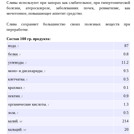
Сливы используют при запорах как слабительное, при гипертонической
болезни, атеросклерозе, заболеваниях почек, ревматизме, как
мочегонное, повышающее аппетит средство.
Слива сохраняет большинство своих полезных веществ при
переработке.
Состав 100 гр. продукта:
вода
87
, г
белки
0.8
, г
углеводы
11.2
, г
моно- и дисахариды
9.5
, г
клетчатка
0.5
, г
крахмал
0.1
, г
пектин
0.9
, г
органические кислоты
1.3
, г
зола
0.5
, г
калий
214
, мг
кальций
20
, мг