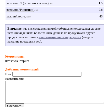
витамин В9 (фолиевая кислота)
1.5
, мкг
витамин РР (ниацин)
0.6
, мг
калорийность
43
, ккал
Внимание:
т.к. для составления этой таблицы использовались другие
источники данных, более точные данные по продуктам и другие
продукты - смотрите в
анализаторе состава рецептов
(введите
название продукта и вес).
Комментарии
нет комментариев
Добавить комментарий
Имя:
Комментарий: