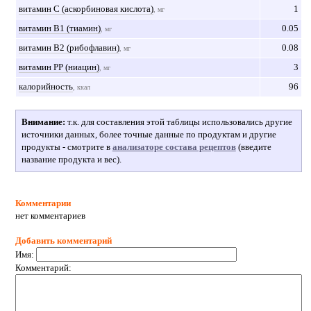
витамин С (аскорбиновая кислота)
1
, мг
витамин В1 (тиамин)
0.05
, мг
витамин В2 (рибофлавин)
0.08
, мг
витамин РР (ниацин)
3
, мг
калорийность
96
, ккал
Внимание:
т.к. для составления этой таблицы использовались другие
источники данных, более точные данные по продуктам и другие
продукты - смотрите в
анализаторе состава рецептов
(введите
название продукта и вес).
Комментарии
нет комментариев
Добавить комментарий
Имя:
Комментарий: