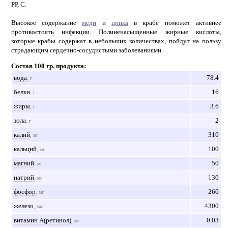
РР, С.
Высокое содержание
меди
и
цинка
в крабе поможет активнее
противостоять инфекции. Полиненасыщенные жирные кислоты,
которые крабы содержат в небольших количествах, пойдут на пользу
страдающим сердечно-сосудистыми заболеваниями.
Состав 100 гр. продукта:
вода
78.4
, г
белки
16
, г
жиры
3.6
, г
зола
2
, г
калий
310
, мг
кальций
100
, мг
магний
50
, мг
натрий
130
, мг
фосфор
260
, мг
железо
4300
, мкг
витамин А(ретинол)
0.03
, мг