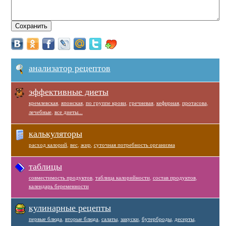
анализатор рецептов
эффективные диеты
кремлевская
,
японская
,
по группе крови
,
гречневая
,
кефирная
,
протасова
,
лечебные
,
все диеты...
калькуляторы
расход калорий
,
вес
,
жир
,
суточная потребность организма
таблицы
совместимость продуктов
,
таблица калорийности
,
состав продуктов
,
календарь беременности
кулинарные рецепты
первые блюда
,
вторые блюда
,
салаты
,
закуски
,
бутерброды
,
десерты
,