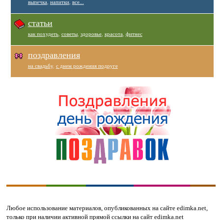
выпечка
,
напитки
,
все...
статьи
как похудеть
,
советы
,
здоровье
,
красота
,
фитнес
поздравления
на свадьбу
,
с днем рождения подруге
Любое использование материалов, опубликованных на сайте edimka.net,
только при наличии активной прямой ссылки на сайт edimka.net