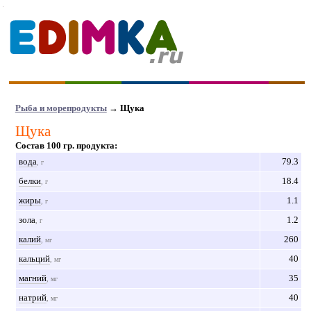
Рыба и морепродукты
→ Щука
Щука
Состав 100 гр. продукта:
вода
79.3
, г
белки
18.4
, г
жиры
1.1
, г
зола
1.2
, г
калий
260
, мг
кальций
40
, мг
магний
35
, мг
натрий
40
, мг