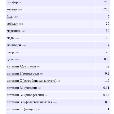
фосфор
200
, мг
железо
1700
, мкг
йод
5
, мкг
кобальт
20
, мкг
марганец
50
, мкг
медь
110
, мкг
молибден
4
, мкг
фтор
25
, мкг
цинк
1000
, мкг
витамин А(ретинол)
сл.
, мг
витамин Е(токоферол)
0.2
, мг
витамин С (аскорбиновая кислота)
1.6
, мг
витамин В1 (тиамин)
0.11
, мг
витамин В2 (рибофлавин)
0.14
, мг
витамин В9 (фолиевая кислота)
8.8
, мкг
витамин РР (ниацин)
1.1
, мг