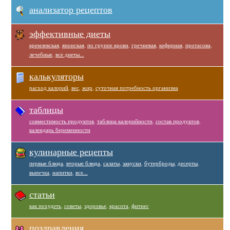
анализатор рецептов
эффективные диеты
кремлевская
,
японская
,
по группе крови
,
гречневая
,
кефирная
,
протасова
,
лечебные
,
все диеты...
калькуляторы
расход калорий
,
вес
,
жир
,
суточная потребность организма
таблицы
совместимость продуктов
,
таблица калорийности
,
состав продуктов
,
календарь беременности
кулинарные рецепты
первые блюда
,
вторые блюда
,
салаты
,
закуски
,
бутерброды
,
десерты
,
выпечка
,
напитки
,
все...
статьи
как похудеть
,
советы
,
здоровье
,
красота
,
фитнес
поздравления