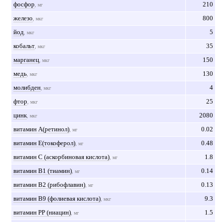
фосфор
210
, мг
железо
800
, мкг
йод
5
, мкг
кобальт
35
, мкг
марганец
150
, мкг
медь
130
, мкг
молибден
4
, мкг
фтор
25
, мкг
цинк
2080
, мкг
витамин А(ретинол)
0.02
, мг
витамин Е(токоферол)
0.48
, мг
витамин С (аскорбиновая кислота)
1.8
, мг
витамин В1 (тиамин)
0.14
, мг
витамин В2 (рибофлавин)
0.13
, мг
витамин В9 (фолиевая кислота)
9.3
, мкг
витамин РР (ниацин)
1.5
, мг