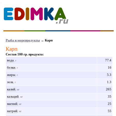
Рыба и морепродукты
→ Карп
Карп
Состав 100 гр. продукта:
вода
77.4
, г
белки
16
, г
жиры
5.3
, г
зола
1.3
, г
калий
265
, мг
кальций
35
, мг
магний
25
, мг
натрий
55
, мг