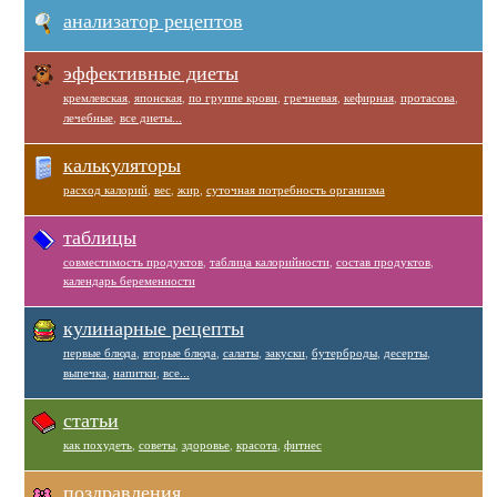
анализатор рецептов
эффективные диеты
кремлевская
,
японская
,
по группе крови
,
гречневая
,
кефирная
,
протасова
,
лечебные
,
все диеты...
калькуляторы
расход калорий
,
вес
,
жир
,
суточная потребность организма
таблицы
совместимость продуктов
,
таблица калорийности
,
состав продуктов
,
календарь беременности
кулинарные рецепты
первые блюда
,
вторые блюда
,
салаты
,
закуски
,
бутерброды
,
десерты
,
выпечка
,
напитки
,
все...
статьи
как похудеть
,
советы
,
здоровье
,
красота
,
фитнес
поздравления