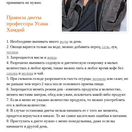
принимать не нужно.
Правила диеты
профессора Усама
Хамдий
1. Необходимо выпивать много
воды
за день.
2. Овощи варятся только на воде, можно добавить перец,
соль
, лук,
чеснок
.
3. Запрещаются масла и
жиры
.
4. Разрешено выпивать содовую и диетическую газировку в малых
количествах в любое время, также можно пить в любое время кофе без
сахара
и
молока
и чай.
5. При сильном голоде разрешается съесть огурцы,
морковь
или салат, но
не раньше чем через 2 часа после основного приема пищи.
6. Запрещается менять режим дня - изменять продукты и количество,
менять местами завтрак, обед или ужин, исключать какой-либо продукт.
7. Если в меню не указано количество продукта, то можно употреблять
его в любом количестве.
8. В случае остановки диеты нельзя начинать ее с того же момента,
придется вернуться в начало. То же самое касательно ошибки в питании.
9. Приступать к диете нужно с меню понедельника, даже если вы
начинаете в другой день.