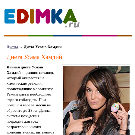
Диеты
→
Диета Усама Хамдий
Диета Усама Хамдий
Яичная диета Усама
Хамдий
- принцип питания,
который опирается на
химические реакции,
происходящие в организме.
Режим диеты необходимо
строго соблюдать. При
большом весе
за месяц
вы
сбросите до
28 кг
. Данная
система похудения
подходит для всех
возрастов и никаких
дополнительных витаминов