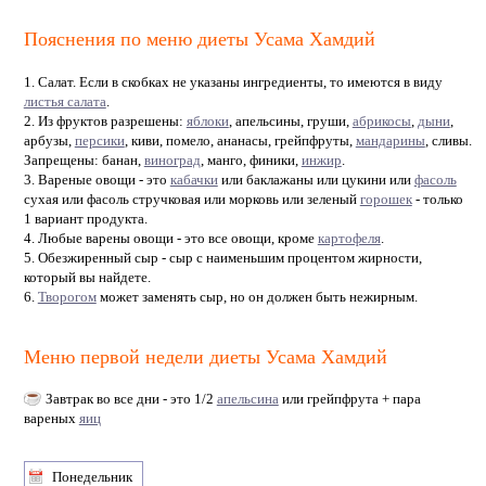
Пояснения по меню диеты Усама Хамдий
1. Салат. Если в скобках не указаны ингредиенты, то имеются в виду
листья салата
.
2. Из фруктов разрешены:
яблоки
, апельсины, груши,
абрикосы
,
дыни
,
арбузы,
персики
, киви, помело, ананасы, грейпфруты,
мандарины
, сливы.
Запрещены: банан,
виноград
, манго, финики,
инжир
.
3. Вареные овощи - это
кабачки
или баклажаны или цукини или
фасоль
сухая или фасоль стручковая или морковь или зеленый
горошек
- только
1 вариант продукта.
4. Любые варены овощи - это все овощи, кроме
картофеля
.
5. Обезжиренный сыр - сыр с наименьшим процентом жирности,
который вы найдете.
6.
Творогом
может заменять сыр, но он должен быть нежирным.
Меню первой недели диеты Усама Хамдий
Завтрак во все дни - это 1/2
апельсина
или грейпфрута + пара
вареных
яиц
Понедельник