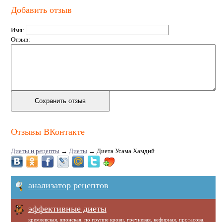
Добавить отзыв
Имя:
Отзыв:
Отзывы ВКонтакте
Диеты и рецепты
→
Диеты
→
Диета Усама Хамдий
анализатор рецептов
эффективные диеты
кремлевская
,
японская
,
по группе крови
,
гречневая
,
кефирная
,
протасова
,