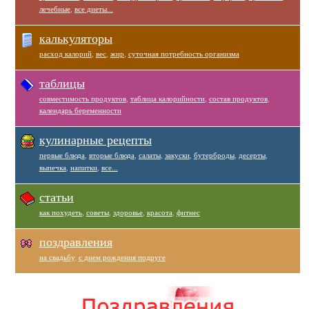
лечебные
,
все диеты...
калькуляторы
расход калорий
,
вес
,
жир
,
суточная потребность организма
таблицы
совместимость продуктов
,
таблица калорийности
,
состав продуктов
,
календарь беременности
кулинарные рецепты
первые блюда
,
вторые блюда
,
салаты
,
закуски
,
бутерброды
,
десерты
,
выпечка
,
напитки
,
все...
статьи
как похудеть
,
советы
,
здоровье
,
красота
,
фитнес
поздравления
на свадьбу
,
с днем рождения подруге