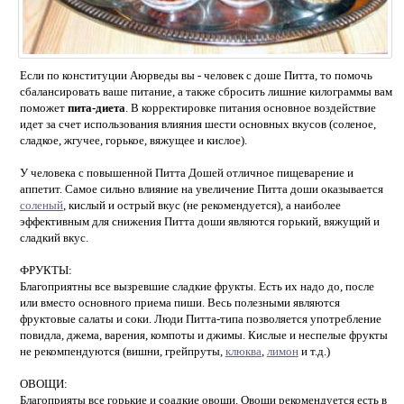
Если по конституции Аюрведы вы - человек с доше Питта, то помочь
сбалансировать ваше питание, а также сбросить лишние килограммы вам
поможет
пита-диета
. В корректировке питания основное воздействие
идет за счет использования влияния шести основных вкусов (соленое,
сладкое, жгучее, горькое, вяжущее и кислое).
У человека с повышенной Питта Дошей отличное пищеварение и
аппетит. Самое сильно влияние на увеличение Питта доши оказывается
соленый
, кислый и острый вкус (не рекомендуется), а наиболее
эффективным для снижения Питта доши являются горький, вяжущий и
сладкий вкус.
ФРУКТЫ:
Благоприятны все вызревшие сладкие фрукты. Есть их надо до, после
или вместо основного приема пиши. Весь полезными являются
фруктовые салаты и соки. Люди Питта-типа позволяется употребление
повидла, джема, варения, компоты и джимы. Кислые и неспелые фрукты
не рекомпендуются (вишни, грейпруты,
клюква
,
лимон
и т.д.)
ОВОЩИ:
Благоприяты все горькие и соадкие овощи. Овощи рекомендуется есть в