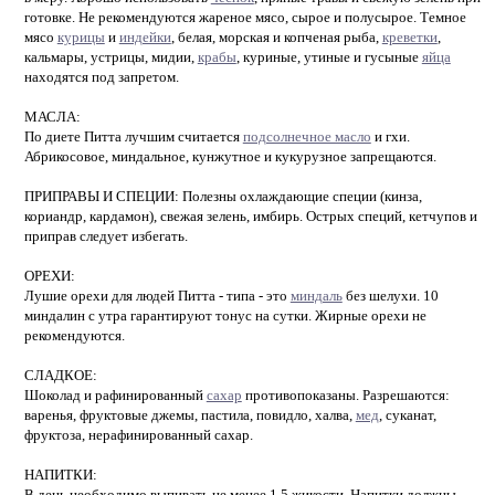
готовке. Не рекомендуются жареное мясо, сырое и полусырое. Темное
мясо
курицы
и
индейки
, белая, морская и копченая рыба,
креветки
,
кальмары, устрицы, мидии,
крабы
, куриные, утиные и гусыные
яйца
находятся под запретом.
МАСЛА:
По диете Питта лучшим считается
подсолнечное масло
и гхи.
Абрикосовое, миндальное, кунжутное и кукурузное запрещаются.
ПРИПРАВЫ И СПЕЦИИ: Полезны охлаждающие специи (кинза,
кориандр, кардамон), свежая зелень, имбирь. Острых специй, кетчупов и
приправ следует избегать.
ОРЕХИ:
Лушие орехи для людей Питта - типа - это
миндаль
без шелухи. 10
миндалин с утра гарантируют тонус на сутки. Жирные орехи не
рекомендуются.
СЛАДКОЕ:
Шоколад и рафинированный
сахар
противопоказаны. Разрешаются:
варенья, фруктовые джемы, пастила, повидло, халва,
мед
, суканат,
фруктоза, нерафинированный сахар.
НАПИТКИ:
В день необходимо выпивать не менее 1,5 жикости. Напитки должны