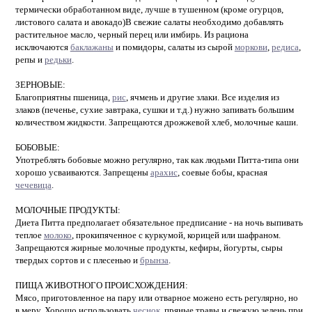
термически обработанном виде, лучше в тушенном (кроме огурцов,
листового салата и авокадо)В свежие салаты необходимо добавлять
растительное масло, черный перец или имбирь. Из рациона
исключаются
баклажаны
и помидоры, салаты из сырой
моркови
,
редиса
,
репы и
редьки
.
ЗЕРНОВЫЕ:
Благоприятны пшеница,
рис
, ячмень и другие злаки. Все изделия из
злаков (печенье, сухие завтрака, сушки и т.д.) нужно запивать большим
количеством жидкости. Запрещаются дрожжевой хлеб, молочные каши.
БОБОВЫЕ:
Употреблять бобовые можно регулярно, так как людьми Питта-типа они
хорошо усваиваются. Запрещены
арахис
, соевые бобы, красная
чечевица
.
МОЛОЧНЫЕ ПРОДУКТЫ:
Диета Питта предполагает обязательное предписание - на ночь выпивать
теплое
молоко
, прокипяченное с куркумой, корицей или шафраном.
Запрещаются жирные молочные продукты, кефиры, йогурты, сыры
твердых сортов и с плесенью и
брынза
.
ПИЩА ЖИВОТНОГО ПРОИСХОЖДЕНИЯ:
Мясо, приготовленное на пару или отварное можено есть регулярно, но
в меру. Хорошо использовать
чеснок
, пряные травы и свежую зелень при