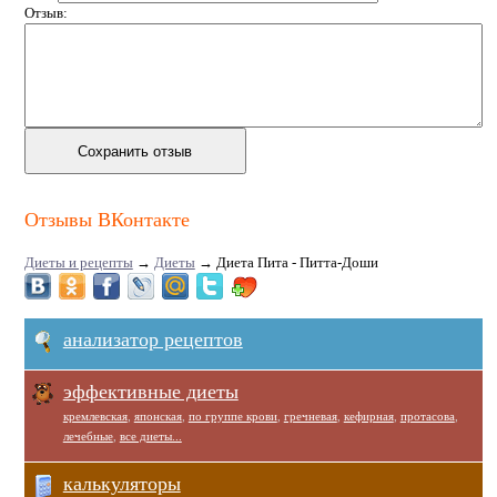
Отзыв:
Отзывы ВКонтакте
Диеты и рецепты
→
Диеты
→
Диета Пита - Питта-Доши
анализатор рецептов
эффективные диеты
кремлевская
,
японская
,
по группе крови
,
гречневая
,
кефирная
,
протасова
,
лечебные
,
все диеты...
калькуляторы