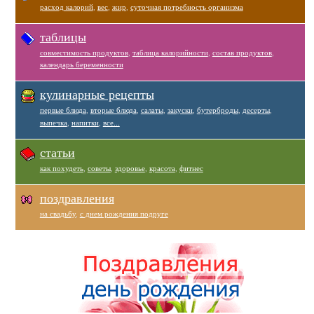
расход калорий
,
вес
,
жир
,
суточная потребность организма
таблицы
совместимость продуктов
,
таблица калорийности
,
состав продуктов
,
календарь беременности
кулинарные рецепты
первые блюда
,
вторые блюда
,
салаты
,
закуски
,
бутерброды
,
десерты
,
выпечка
,
напитки
,
все...
статьи
как похудеть
,
советы
,
здоровье
,
красота
,
фитнес
поздравления
на свадьбу
,
с днем рождения подруге