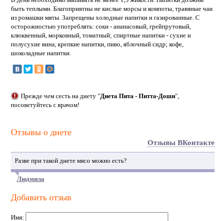
быть теплыми. Благоприятны не кислые морсы и компоты, травяные чаи
из ромашки мяты. Запрещены холодные напитки и газированные. С
осторожностью употреблять: соки - ананасовый, грейпрутовый,
клюквенный, морковный, томатный; спиртные напитки - сухие и
полусухие вина, крепкие напитки, пиво, яблочный сидр; кофе,
шоколадные напитки.
Прежде чем сесть на диету "
Диета Пита - Питта-Доши
",
посоветуйтесь с врачом!
Отзывы о диете
Отзывы ВКонтакте
Разве при такой диете мясо можно есть?
Людмила
Добавить отзыв
Имя: