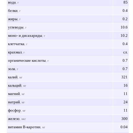
вода
85
, г
белки
0.4
, г
жиры
0.2
, г
углеводы
10.6
, г
моно- и дисахариды
10.2
, г
клетчатка
0.4
, г
крахмал
сл.
, г
органические кислоты
0.7
, г
зола
0.7
, г
калий
321
, мг
кальций
16
, мг
магний
11
, мг
натрий
24
, мг
фосфор
11
, мг
железо
300
, мкг
витамин B-каротин
0.04
, мг