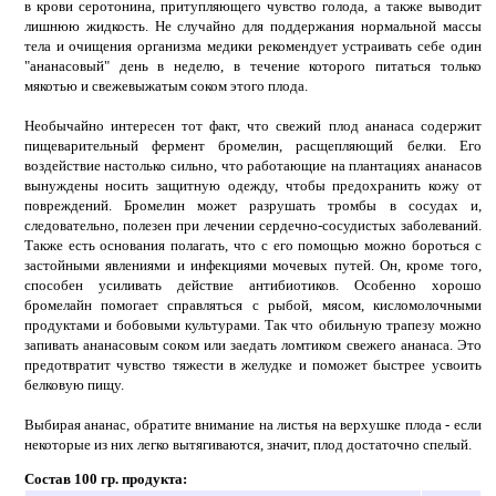
в крови серотонина, притупляющего чувство голода, а также выводит
лишнюю жидкость. Не случайно для поддержания нормальной массы
тела и очищения организма медики рекомендует устраивать себе один
"ананасовый" день в неделю, в течение которого питаться только
мякотью и свежевыжатым соком этого плода.
Необычайно интересен тот факт, что свежий плод ананаса содержит
пищеварительный фермент бромелин, расщепляющий белки. Его
воздействие настолько сильно, что работающие на плантациях ананасов
вынуждены носить защитную одежду, чтобы предохранить кожу от
повреждений. Бромелин может разрушать тромбы в сосудах и,
следовательно, полезен при лечении сердечно-сосудистых заболеваний.
Также есть основания полагать, что с его помощью можно бороться с
застойными явлениями и инфекциями мочевых путей. Он, кроме того,
способен усиливать действие антибиотиков. Особенно хорошо
бромелайн помогает справляться с рыбой, мясом, кисломолочными
продуктами и бобовыми культурами. Так что обильную трапезу можно
запивать ананасовым соком или заедать ломтиком свежего ананаса. Это
предотвратит чувство тяжести в желудке и поможет быстрее усвоить
белковую пищу.
Выбирая ананас, обратите внимание на листья на верхушке плода - если
некоторые из них легко вытягиваются, значит, плод достаточно спелый.
Состав 100 гр. продукта: