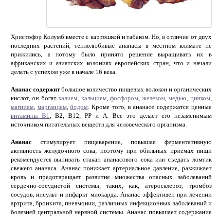
Христофор Колумб вместе с картошкой и табаком. Но, в отличие от двух
последних растений, теплолюбивые ананасы в местном климате не
прижились, а потому было принято решение выращивать их в
африканских и азиатских колониях европейских стран, что и начали
делать с успехом уже в начале 16 века.
Ананас содержит
большое количество пищевых волокон и органических
кислот, он богат
калием
,
кальцием
,
фосфором
,
железом
,
медью
,
цинком
,
магнием
,
марганцем
,
йодом
. Кроме того, в ананасе содержатся ценные
витамины В1
, В2, В12, РР и А. Все это делает его незаменимым
источником питательных веществ для человеческого организма.
Ананас
стимулирует пищеварение, повышая ферментативную
активность желудочного сока, поэтому при обильных приемах пищи
рекомендуется выпивать стакан ананасового сока или съедать ломтик
свежего ананаса. Ананас понижает артериальное давление, разжижает
кровь и предотвращает развитие множества опасных заболеваний
сердечно-сосудистой системы, таких, как, атеросклероз, тромбоз
сосудов, инсульт и инфаркт миокарда. Ананас эффективен при лечении
артрита, бронхита, пневмонии, различных инфекционных заболеваний и
болезней центральной нервной системы. Ананас повышает содержание