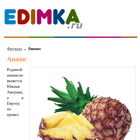
Фрукты
→ Ананас
Ананас
Родиной
ананасов
является
Южная
Америка,
а в
Европу
их
привез