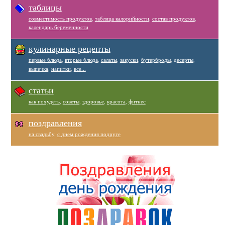
таблицы
совместимость продуктов
,
таблица калорийности
,
состав продуктов
,
календарь беременности
кулинарные рецепты
первые блюда
,
вторые блюда
,
салаты
,
закуски
,
бутерброды
,
десерты
,
выпечка
,
напитки
,
все...
статьи
как похудеть
,
советы
,
здоровье
,
красота
,
фитнес
поздравления
на свадьбу
,
с днем рождения подруге