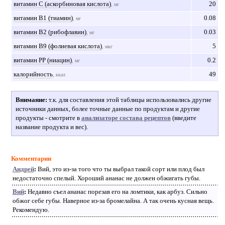
витамин С (аскорбиновая кислота)
20
, мг
витамин В1 (тиамин)
0.08
, мг
витамин В2 (рибофлавин)
0.03
, мг
витамин В9 (фолиевая кислота)
5
, мкг
витамин РР (ниацин)
0.2
, мг
калорийность
49
, ккал
Внимание:
т.к. для составления этой таблицы использовались другие
источники данных, более точные данные по продуктам и другие
продукты - смотрите в
анализаторе состава рецептов
(введите
название продукта и вес).
Комментарии
Андрей
:
Вий, это из-за того что ты выбрал такой сорт или плод был
недостаточно спелый. Хороший ананас не должен обжигать губы.
Вий
:
Недавно съел ананас порезав его на ломтики, как арбуз. Сильно
обжог себе губы. Наверное из-за бромелайна. А так очень кусная вещь.
Рекомендую.