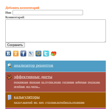
Добавить комментарий
Имя:
Комментарий:
анализатор рецептов
эффективные диеты
кремлевская
,
японская
,
по группе крови
,
гречневая
,
кефирная
,
протасова
,
лечебные
,
все диеты...
калькуляторы
расход калорий
,
вес
,
жир
,
суточная потребность организма