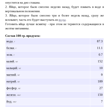
опустится на дно стакана.
2. Яйцо, которое было снесено неделю назад, будет плавать в воде в
вертикальном положении.
3. Яйцо, которое было снесено три и более недель назад, сразу же
всплывет, часть его будет выступать из
воды
.
Готовить яйца лучше всмятку - при этом не теряются содержащиеся в
желтке витамины.
Состав 100 гр. продукта:
вода
87.3
, г
белки
11.1
, г
зола
0.7
, г
калий
152
, мг
кальций
10
, мг
магний
9
, мг
натрий
189
, мг
фосфор
27
, мг
железо
150
, мкг
йод
7
, мкг