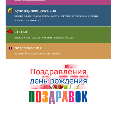
кулинарные рецепты
первые блюда
,
вторые блюда
,
салаты
,
закуски
,
бутерброды
,
десерты
,
выпечка
,
напитки
,
все...
статьи
как похудеть
,
советы
,
здоровье
,
красота
,
фитнес
поздравления
на свадьбу
,
с днем рождения подруге