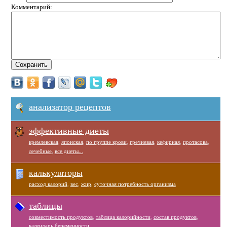
Комментарий:
анализатор рецептов
эффективные диеты
кремлевская
,
японская
,
по группе крови
,
гречневая
,
кефирная
,
протасова
,
лечебные
,
все диеты...
калькуляторы
расход калорий
,
вес
,
жир
,
суточная потребность организма
таблицы
совместимость продуктов
,
таблица калорийности
,
состав продуктов
,
календарь беременности