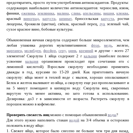
предотвратить, просто путем употребления антиоксидантов. Продукты:
содержащих наибольшее количество антиоксидантов: чернослив, изюм,
финики,
ежевика
,
земляника
,
малина
,
слива
,
апельсины
,
вишня
,
клюква
,
красный
виноград
,
капуста
,
шпинат
, брюссельская
капуста
, ростки
люцерны, брокколи (цветки), свёкла, красный перец,
лук
зеленый чай,
сухое красное вино, бобовые культуры.
Обыкновенная яичная скорлупа содержит больше микроэлементов, чем
любая упаковка дорогих мультивитаминов:
фтор
,
медь
, железо,
марганец
,
молибден
,
фосфор
,
серу
,
цинк
,
кремний
и другие - всего 27
элементов! Скорлупа 1 яйца содержит 2 г
кальция
(наиболее полное
усвоение
кальция
организмом происходит при сочетании его с
лимонной кислотой). Взрослым скорлупу необходимо применять
дважды в год, курсами по 15-20 дней. Как приготовить яичную
скорлупу: яйца моют в теплой воде с мылом, хорошо ополаскивают.
Белок и желток выливают из яйца, а скорлупу еще раз прополаскивают и
на 5 минут помещают в кипящую воду. Скорлупа яиц, сваренных
вкрутую чуть менее активна, но зато готова к использованию.
Дозировка: до3 г в зависимости от возраста. Растереть скорлупу в
порошок можно в кофемолке.
Проверить свежесть яиц
можно с помощью обыкновенной
воды
?
Для этого нужно наполнить стакан
водой
на 3/4 объема и осторожно
положить в воду яйцо:
1. Свежее яйцо, которое было снесено не больше чем три дня назад,