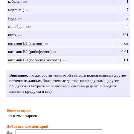
кобальт
1
, мкг
марганец
7
, мкг
медь
52
, мкг
молибден
4
, мкг
цинк
231
, мкг
витамин В1 (тиамин)
сл.
, мг
витамин В2 (рибофлавин)
0.61
, мг
витамин В9 (фолиевая кислота)
1.1
, мкг
Внимание:
т.к. для составления этой таблицы использовались другие
источники данных, более точные данные по продуктам и другие
продукты - смотрите в
анализаторе состава рецептов
(введите
название продукта и вес).
Комментарии
нет комментариев
Добавить комментарий
Имя: