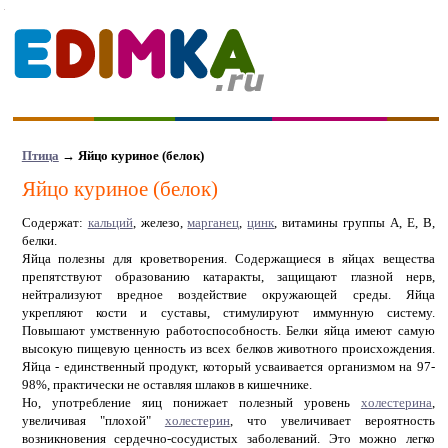
Птица
→ Яйцо куриное (белок)
Яйцо куриное (белок)
Содержат:
кальций
, железо,
марганец
,
цинк
, витамины группы A, E, В,
белки.
Яйца полезны для кроветворения. Содержащиеся в яйцах вещества
препятствуют образованию катаракты, защищают глазной нерв,
нейтрализуют вредное воздействие окружающей среды. Яйца
укрепляют кости и суставы, стимулируют иммунную систему.
Повышают умственную работоспособность. Белки яйца имеют самую
высокую пищевую ценность из всех белков животного происхождения.
Яйца - единственный продукт, который усваивается организмом на 97-
98%, практически не оставляя шлаков в кишечнике.
Но, употребление яиц понижает полезный уровень
холестерина
,
увеличивая "плохой"
холестерин
, что увеличивает вероятность
возникновения сердечно-сосудистых заболеваний. Это можно легко