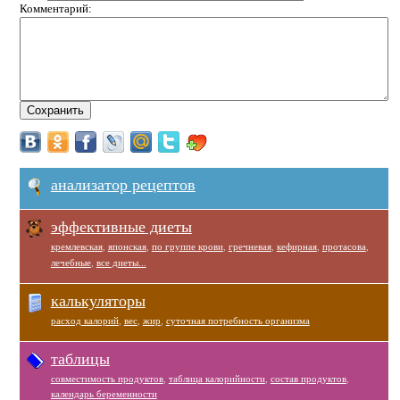
Комментарий:
анализатор рецептов
эффективные диеты
кремлевская
,
японская
,
по группе крови
,
гречневая
,
кефирная
,
протасова
,
лечебные
,
все диеты...
калькуляторы
расход калорий
,
вес
,
жир
,
суточная потребность организма
таблицы
совместимость продуктов
,
таблица калорийности
,
состав продуктов
,
календарь беременности