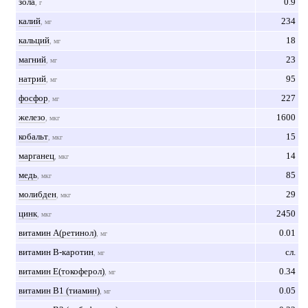
зола
0.9
, г
калий
234
, мг
кальций
18
, мг
магний
23
, мг
натрий
95
, мг
фосфор
227
, мг
железо
1600
, мкг
кобальт
15
, мкг
марганец
14
, мкг
медь
85
, мкг
молибден
29
, мкг
цинк
2450
, мкг
витамин А(ретинол)
0.01
, мг
витамин B-каротин
сл.
, мг
витамин Е(токоферол)
0.34
, мг
витамин В1 (тиамин)
0.05
, мг