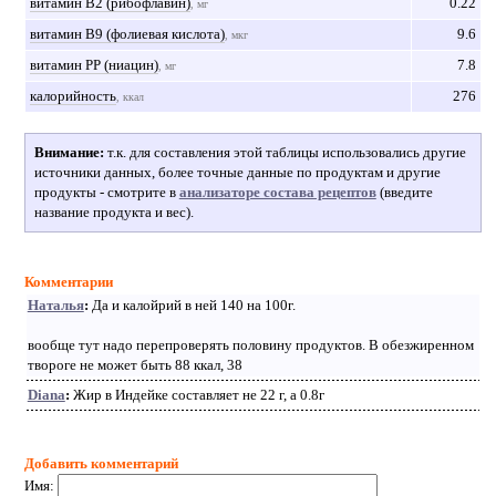
витамин В2 (рибофлавин)
0.22
, мг
витамин В9 (фолиевая кислота)
9.6
, мкг
витамин РР (ниацин)
7.8
, мг
калорийность
276
, ккал
Внимание:
т.к. для составления этой таблицы использовались другие
источники данных, более точные данные по продуктам и другие
продукты - смотрите в
анализаторе состава рецептов
(введите
название продукта и вес).
Комментарии
Наталья
:
Да и калойрий в ней 140 на 100г.
вообще тут надо перепроверять половину продуктов. В обезжиренном
твороге не может быть 88 ккал, 38
Diana
:
Жир в Индейке составляет не 22 г, а 0.8г
Добавить комментарий
Имя: