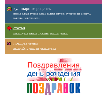
кулинарные рецепты
первые блюда
,
вторые блюда
,
салаты
,
закуски
,
бутерброды
,
десерты
,
выпечка
,
напитки
,
все...
статьи
как похудеть
,
советы
,
здоровье
,
красота
,
фитнес
поздравления
на свадьбу
,
с днем рождения подруге