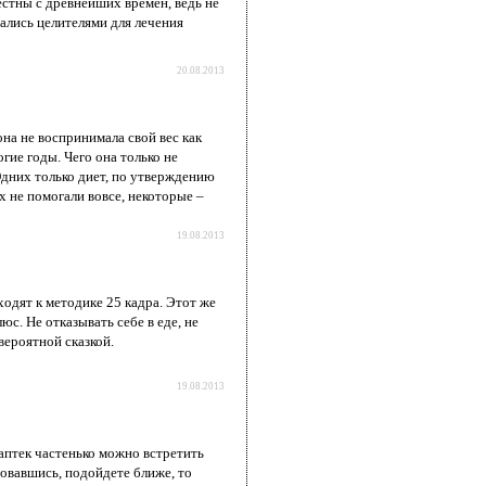
естны с древнейших времен, ведь не
вались целителями для лечения
20.08.2013
на не воспринимала свой вес как
ие годы. Чего она только не
Одних только диет, по утверждению
х не помогали вовсе, некоторые –
19.08.2013
одят к методике 25 кадра. Этот же
с. Не отказывать себе в еде, не
вероятной сказкой.
19.08.2013
аптек частенько можно встретить
овавшись, подойдете ближе, то