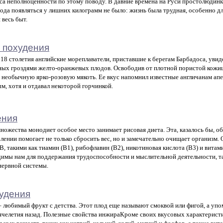
са неполноценности по этому поводу. В давние времена на Руси простолюдинки
вода появляться у лишних килограмм не было: жизнь была трудная, особенно д
 весь быт.
 похудения
 18 столетия английские мореплаватели, приставшие к берегам Барбадоса, уви
ых гроздями желто-оранжевых плодов. Освободив от плотной пористой кожиц
 необычную ярко-розовую мякоть. Ее вкус напомнил известные англичанам апе
м, хотя и отдавал некоторой горчинкой.
ения
ножества монодиет особое место занимает рисовая диета. Эта, казалось бы, 
лении помогает не только сбросить вес, но и замечательно очищает организм. 
В, такими как тиамин (В1), рибофлавин (В2), никотиновая кислота (В3) и вит
имы нам для поддержания трудоспособности и мыслительной деятельности, т
нервной системы.
удения
 любимый фрукт с детства. Этот плод еще называют смоквой или фигой, а упо
ячелетия назад. Полезные свойства инжираКроме своих вкусовых характерист