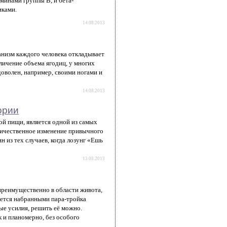
аминами группы В, и бета-
иками.
14.08.2013
ганизм каждого человека откладывает
еличение объема ягодиц, у многих
доволен, например, своими ногами и
14.08.2013
ории
ой пищи, является одной из самых
личественное изменение привычного
н из тех случаев, когда лозунг «Ешь
13.08.2013
реимущественно в области живота,
вается набранными пара-тройка
ые усилия, решить её можно.
 и планомерно, без особого