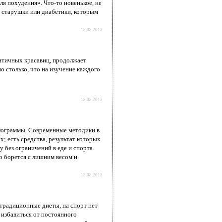
 похудения». Что-то новенькое, не
й старушки или диабетики, которым
18.08.2013
античных красавиц, продолжает
о столько, что на изучение каждого
18.08.2013
илограммы. Современные методики в
х; есть средства, результат которых
 без ограничений в еде и спорта.
о борется с лишним весом и
15.08.2013
т традиционные диеты, на спорт нет
 избавиться от постоянного