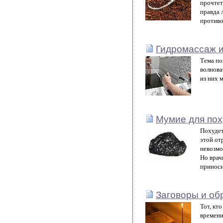
прочтет
правда 
противо
Гидромассаж и
Тема по
волнова
из них 
Мумие для пох
Похудет
этой от
невозмо
Но врач
приноси
Заговоры и об
Тот, кт
времени