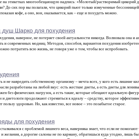
е на этикетках многообещающую надпись: «Молотый/растворимый цикорий для
ли? До сих пор вы полагали, что цикорий пьют только измученные бессоннице
показан кофе, а оно, вон, оказывается, как – еще и похудеть можно.
 душ Шарко для похудения
худения, наверное, не потеряет своей актуальности никогда. Волновала она и 
ть и современных модниц. Методов, способов, вариантов похудения изобретен
можно потратить всю жизнь, не говоря уже о том, чтобы все испробовать.
удения
ь и не навредить собственному организму – мечта всех, у кого есть лишние к
расли разработаны на любой вкус: есть жесткие диеты, а есть диеты для ленивы
жен без физических нагрузок, а есть такие, которые обещают идеальную фигуру
и и диетологи продолжают стремиться к идеалу – средству, которое эффективн
т пользу здоровью. Но, как известно, все новое – это позабытое старое.
ряды для похудения
о сталкивался с проблемой лишнего веса, наверняка знает, что если не помогаю
 и желания, а дорогие салоны не по карману, обратишься куда угодно, лишь бы