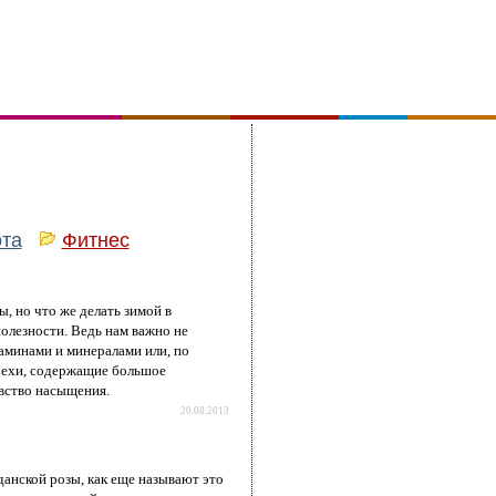
ота
Фитнес
, но что же делать зимой в
полезности. Ведь нам важно не
аминами и минералами или, по
орехи, содержащие большое
увство насыщения.
20.08.2013
данской розы, как еще называют это