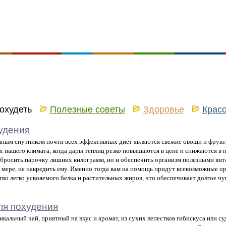
похудеть
Полезные советы
Здоровье
Крас
удения
ным спутником почти всех эффективных диет являются свежие овощи и фрукты
х нашего климата, когда дары теплиц резко повышаются в цене и снижаются в 
сбросить парочку лишних килограмм, но и обеспечить организм полезными вит
 мере, не навредить ему. Именно тогда вам на помощь придут всевозможные 
тво легко усвояемого белка и растительных жиров, что обеспечивает долгое ч
ля похудения
икальный чай, приятный на вкус и аромат, из сухих лепестков гибискуса или су