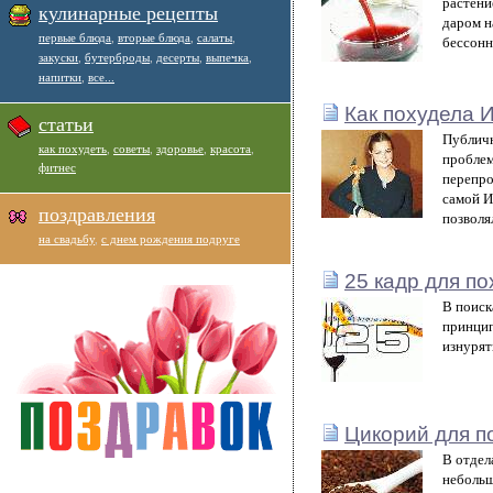
растени
кулинарные рецепты
даром н
первые блюда
,
вторые блюда
,
салаты
,
бессонн
закуски
,
бутерброды
,
десерты
,
выпечка
,
напитки
,
все...
Как похудела 
статьи
Публичн
как похудеть
,
советы
,
здоровье
,
красота
,
проблем
фитнес
перепро
самой И
поздравления
позволя
на свадьбу
,
с днем рождения подруге
25 кадр для п
В поиск
принцип
изнурят
Цикорий для п
В отдел
небольш