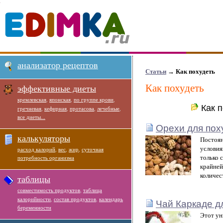
анализатор рецептов
Статьи
→ Как похудеть
Как похудеть
эффективные диеты
кремлевская
,
японская
,
по группе крови
,
Как 
гречневая
,
кефирная
,
протасова
,
лечебные
,
все диеты...
Орехи для пох
калькуляторы
Постоян
условия
расход калорий
,
вес
,
жир
,
суточная
только 
потребность организма
крайней
количес
таблицы
совместимость продуктов
,
таблица
калорийности
,
состав продуктов
,
календарь
Чай Каркаде д
беременности
Этот ун