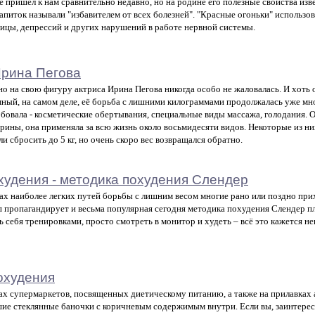
е пришел к нам сравнительно недавно, но на родине его полезные свойства изв
апиток называли "избавителем от всех болезней". "Красные огоньки" использо
ицы, депрессий и других нарушений в работе нервной системы.
Ирина Пегова
о на свою фигуру актриса Ирина Пегова никогда особо не жаловалась. И хоть о
ный, на самом деле, её борьба с лишними килограммами продолжалась уже мног
бовала - косметические обертывания, специальные виды массажа, голодания. 
рины, она применяла за всю жизнь около восьмидесяти видов. Некоторые из ни
ли сбросить до 5 кг, но очень скоро вес возвращался обратно.
охудения - методика похудения Слендер
ах наиболее легких путей борьбы с лишним весом многие рано или поздно прих
 пропагандирует и весьма популярная сегодня методика похудения Слендер плю
ь себя тренировками, просто смотреть в монитор и худеть – всё это кажется не
охудения
ах супермаркетов, посвященных диетическому питанию, а также на прилавках 
ие стеклянные баночки с коричневым содержимым внутри. Если вы, заинтерес