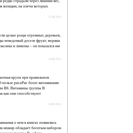
 редко страдали через лишний вес,
ля женщин, на плечи которых
15.08.2013
дели целые рощи огромных деревьев,
ы неведомый доселе фрукт, моряки
льсины и лимоны – он показался им
14.08.2013
обычная крупа при правильном
О пользе рисаРис богат витаминами
амин В6. Витамины группы В
ак как они способствуют
14.08.2013
минания о нем в книгах появились
ик инжир обладает богатым набором