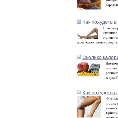
минерал
каротин
Как похудеть в
Если гово
излишнее 
становятс
ищет эффективные средства
Сколько калори
Диетиче
психоло
рациона
и худей
Как похудеть 
Физиоло
ягодиц 
лишних 
Причём 
напряже