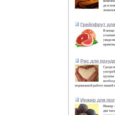
комплек
да и по
ложился
Грейпфрут для
В конце
усыпанн
увидели
приятны
Рис для похуд
Среди м
употреб
группы 
необход
нормальной работе нашей 
Инжир для пох
Инжир –
два тыс