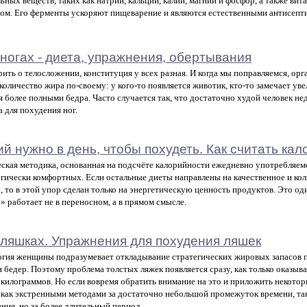
ьных веществ, таких как натрий, кальций, калий, магний и фосфор, а также вит
ом. Его ферменты ускоряют пищеварение и являются естественными антисепт
 ногах - диета, упражнения, обертывания
рить о телосложении, конституция у всех разная. И когда мы поправляемся, ор
количество жира по-своему: у кого-то появляется животик, кто-то замечает ув
я более полными бедра. Часто случается так, что достаточно худой человек не
 для похудения ног.
й нужно в день, чтобы похудеть. Как считать кал
ская методика, основанная на подсчёте калорийности ежедневно употребляем
гически комфортных. Если остальные диеты направлены на качественное и ко
, то в этой упор сделан только на энергетическую ценность продуктов. Это оди
!» работает не в переносном, а в прямом смысле.
в ляшках. Упражнения для похудения ляшек
гия женщины подразумевает откладывание стратегических жировых запасов п
и бедер. Поэтому проблема толстых ляжек появляется сразу, как только оказы
килограммов. Но если вовремя обратить внимание на это и приложить некотор
как экстренными методами за достаточно небольшой промежуток времени, так
ния, но за более длительный период.