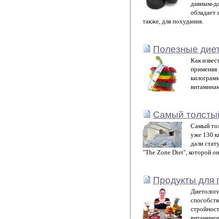
давным-да
обладает 
также, для похудания.
Полезные диет
Как извес
применяя 
килограмм
витаминам
Самый толстый
Самый тол
уже 130 к
дали стат
"The Zone Diet", которой о
Продукты для 
Диетологи
способств
стройност
витаминов