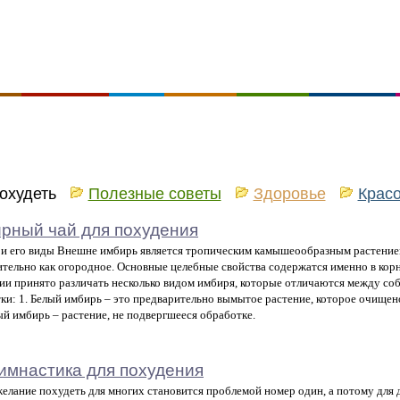
похудеть
Полезные советы
Здоровье
Крас
рный чай для похудения
и его виды Внешне имбирь является тропическим камышеообразным растением
тельно как огородное. Основные целебные свойства содержатся именно в кор
ии принято различать несколько видом имбиря, которые отличаются между со
ки: 1. Белый имбирь – это предварительно вымытое растение, которое очищен
ый имбирь – растение, не подвергшееся обработке.
имнастика для похудения
елание похудеть для многих становится проблемой номер один, а потому для 