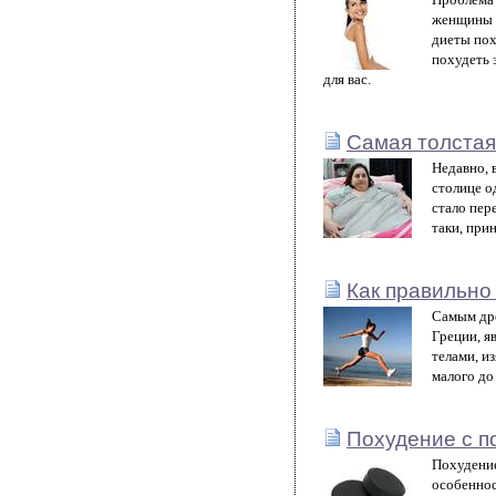
женщины п
диеты пох
похудеть 
для вас.
Самая толстая
Недавно, 
столице о
стало пер
таки, при
Как правильно
Самым дре
Греции, я
телами, и
малого до
Похудение с п
Похудение
особеннос