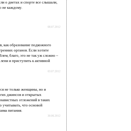
ли о диетах и спорте все слышали,
о не каждому.
08.07.2012
, как образование подкожного
тренних органов. Если хотите
лем, благо, это не так уж сложно –
лени и приступить к активной
03.07.2012
ся не только женщины, но и
угих джинсов и открытых
ненавистных отложений в таких
о учитывать, что основой
жима питания.
30.06.2012