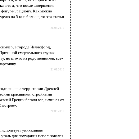
а в том, что после завершения
я фигуры, рациону. Как можно
делю на 5 кг и больше, то эта статья
26.08.2010
симлер, в городе Челмсфорд,
 Причиной смертельного случая
, но кто-то из родственников, все-
картошку.
21.08.2010
оходившие на территории Древней
 своими красивыми, стройными
евней Греции бегали все, начиная от
 быстрее».
20.08.2010
й использует уникальные
 уголь для похудания использовался