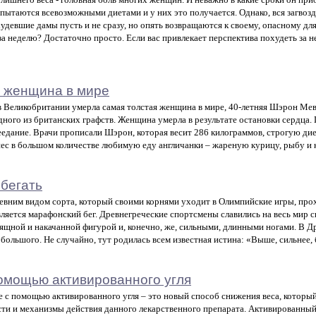
ытаются всевозможными диетами и у них это получается. Однако, вся загвоздк
удевшие дамы пусть и не сразу, но опять возвращаются к своему, опасному дл
за неделю? Достаточно просто. Если вас привлекает перспектива похудеть за не
 женщина в мире
в Великобритании умерла самая толстая женщина в мире, 40-летняя Шэрон Мев
дного из британских графств. Женщина умерла в результате остановки сердца.
еедание. Врачи прописали Шэрон, которая весит 286 килограммов, строгую диету
нес в большом количестве любимую еду англичанки – жареную курицу, рыбу и 
 бегать
вним видом сорта, который своими корнями уходит в Олимпийские игры, пр
вляется марафонский бег. Древнегреческие спортсмены славились на весь мир
зящной и накачанной фигурой и, конечно, же, сильными, длинными ногами. В Др
 большого. Не случайно, тут родилась всем известная истина: «Выше, сильнее,
омощью активированного угля
 с помощью активированного угля – это новый способ снижения веса, которы
ти и механизмы действия данного лекарственного препарата. Активированный