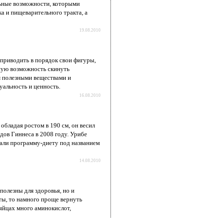
ьные возможности, которыми
а и пищеварительного тракта, а
19.08.2010
приводить в порядок свои фигуры,
сную возможность скинуть
м полезными веществами и
уальность и ценность.
16.08.2010
обладая ростом в 190 см, он весил
рдов Гиннеса в 2008 году. Урибе
овали программу-диету под названием
14.08.2010
полезны для здоровья, но и
ы, то намного проще вернуть
яйцах много аминокислот,