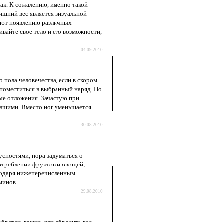
как. К сожалению, именно такой
ишний вес является визуальной
вуют появлению различных
ивайте свое тело и его возможности,
04.09.2010
 пола человечества, если в скором
 поместиться в выбранный наряд. Но
ые отложения. Зачастую при
евшими. Вместо ног уменьшается
30.08.2010
усностями, пора задуматься о
отреблении фруктов и овощей,
агодаря нижеперечисленным
минов.
29.08.2010
бретен, важно, что сбросить вес