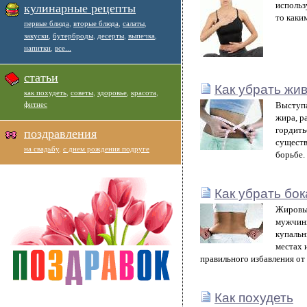
использ
кулинарные рецепты
то каки
первые блюда
,
вторые блюда
,
салаты
,
закуски
,
бутерброды
,
десерты
,
выпечка
,
напитки
,
все...
статьи
Как убрать жи
как похудеть
,
советы
,
здоровье
,
красота
,
фитнес
Выступа
жира, р
гордить
поздравления
существ
на свадьбу
,
с днем рождения подруге
борьбе.
Как убрать бок
Жировые
мужчины
купальн
местах 
правильного избавления от
Как похудеть