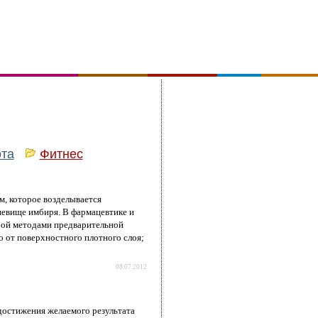
ота
Фитнес
, которое возделывается
невище имбиря. В фармацевтике и
бой методами предварительной
о от поверхностного плотного слоя;
08.07.2012
достижения желаемого результата