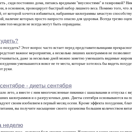
еть , сидя постоянно дома, питаясь вредными "внусностями" и газировкой? Ни
ни, в основном, провоцирует быстрый набор лишнего веса. Помимо того, что л
, от которой хочется избавиться, набранные килограммы зачастую способст
ий, наличие которых просто напросто опасно для здоровья. Всегда трезво оцен
иям топ-модели не всегда могут быть оправданы.
худеть?
о похудеть? Этот вопрос часто встает перед представительницами прекрасного
редстоит важное мероприятия, а несколько лишних килограммов не позволяют
отчаиваться, даже за несколько дней можно заметно уменьшить видимые жиров
охудении уменьшаются вовсе не те места, которые хотелось бы видеть похуд
ют руки.
 сентябре - диеты сентября
шло лето, а вместе с ним многочисленные пикники с шашлыками и отпуска с вк
шних килограммов и о разгрузочных днях. Диеты сентября основываются на п
адуют своим изобилием в первый месяц осени. Кроме эффекта похудения, бл
питания, вы получите насыщение своего организма большим количеством вита
за неделю
лишнего веса - головная боль многих женщин. И неважно в какие сроки он прио