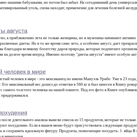
вно нашими бабушками, но потом был забыт. На сегодняшний день универсал
активированный уголь, снова находят, применение для лечения болезней желудк
ы августа
тно, к приближению лета не только женщины, но и мужчины начинают активно 
различные диеты. Но в то же время само лето, а особенно август, дает прекра
ы благодаря великому богатству даров природы, которые подпитают организ
и на долгое время вперед. Именно поэтому "диеты августа" имеют особую акт
 человек в мире
стый человек в мире - это мексиканец по имени Мануэль Урибе. Уже в 23 года, 
г. Его максимальный вес дошел до отметки в 560 кг и был занесен в Книгу реко
ус самого толстого человека на нашей планете. Под его фото в Книге опублик
н придерживался.
похудения
 после длительного анализа вывели список из 15 продуктов, которые не только 
уют похудению. Если в вашем меню будут присутствовать следующие продукт
ь и сохранить идеальную фигуру. Продукты, помогающие похудеть: 1. яйца В 
 и минералов.