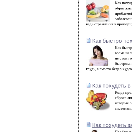
Как похуд
образ жиз
проблемой
заболеван
ведь стремления к пропорц
Как быстро по
Как быстр
времени п
не стоит 
быстром п
грудь, а вместо бедер худе
Как похудеть в
Когда про
сбросе ли
которые р
системам 
Как похудеть 
Проблема 