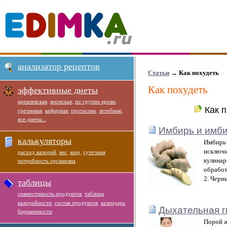
анализатор рецептов
Статьи
→ Как похудеть
Как похудеть
эффективные диеты
кремлевская
,
японская
,
по группе крови
,
Как 
гречневая
,
кефирная
,
протасова
,
лечебные
,
все диеты...
Имбирь и имби
калькуляторы
Имбирь 
исключи
расход калорий
,
вес
,
жир
,
суточная
кулинар
потребность организма
обработ
2. Черн
таблицы
совместимость продуктов
,
таблица
калорийности
,
состав продуктов
,
календарь
Дыхательная г
беременности
Порой ж