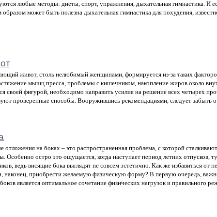
уются любые методы: диеты, спорт, упражнения, дыхательная гимнастика. И ес
м образом может быть полезна дыхательная гимнастика для похудения, известн
вот
ющий живот, столь нелюбимый женщинами, формируется из-за таких факторов
астяжение мышц пресса, проблемы с кишечником, накопление жиров около вну
ся своей фигурой, необходимо направить усилия на решение всех четырех проб
уют проверенные способы. Вооружившись рекомендациями, следует забыть о 
а
 отложения на боках – это распространенная проблема, с которой сталкивают
. Особенно остро это ощущается, когда наступает период летних отпусков, т
иков, ведь висящие бока выглядят не совсем эстетично. Как же избавиться от 
и, наконец, приобрести желаемую физическую форму? В первую очередь, важн
 боков является оптимальное сочетание физических нагрузок и правильного ре