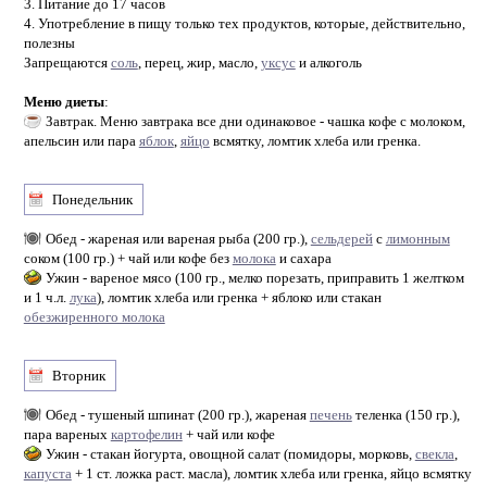
3. Питание до 17 часов
4. Употребление в пищу только тех продуктов, которые, действительно,
полезны
Запрещаются
соль
, перец, жир, масло,
уксус
и алкоголь
Меню диеты
:
Завтрак. Меню завтрака все дни одинаковое - чашка кофе с молоком,
апельсин или пара
яблок
,
яйцо
всмятку, ломтик хлеба или гренка.
Понедельник
Обед - жареная или вареная рыба (200 гр.),
сельдерей
с
лимонным
соком (100 гр.) + чай или кофе без
молока
и сахара
Ужин - вареное мясо (100 гр., мелко порезать, приправить 1 желтком
и 1 ч.л.
лука
), ломтик хлеба или гренка + яблоко или стакан
обезжиренного молока
Вторник
Обед - тушеный шпинат (200 гр.), жареная
печень
теленка (150 гр.),
пара вареных
картофелин
+ чай или кофе
Ужин - стакан йогурта, овощной салат (помидоры, морковь,
свекла
,
капуста
+ 1 ст. ложка раст. масла), ломтик хлеба или гренка, яйцо всмятку