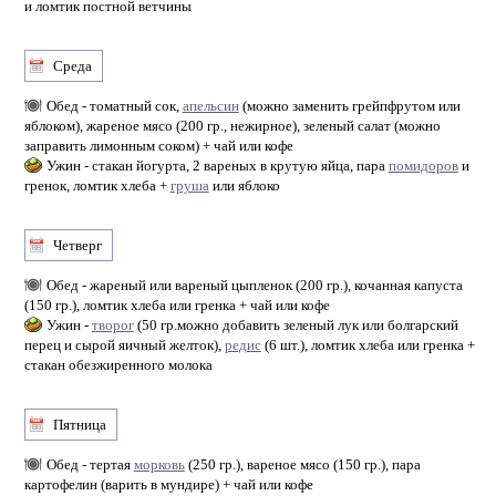
и ломтик постной ветчины
Среда
Обед - томатный сок,
апельсин
(можно заменить грейпфрутом или
яблоком), жареное мясо (200 гр., нежирное), зеленый салат (можно
заправить лимонным соком) + чай или кофе
Ужин - стакан йогурта, 2 вареных в крутую яйца, пара
помидоров
и
гренок, ломтик хлеба +
груша
или яблоко
Четверг
Обед - жареный или вареный цыпленок (200 гр.), кочанная капуста
(150 гр.), ломтик хлеба или гренка + чай или кофе
Ужин -
творог
(50 гр.можно добавить зеленый лук или болгарский
перец и сырой яичный желток),
редис
(6 шт.), ломтик хлеба или гренка +
стакан обезжиренного молока
Пятница
Обед - тертая
морковь
(250 гр.), вареное мясо (150 гр.), пара
картофелин (варить в мундире) + чай или кофе