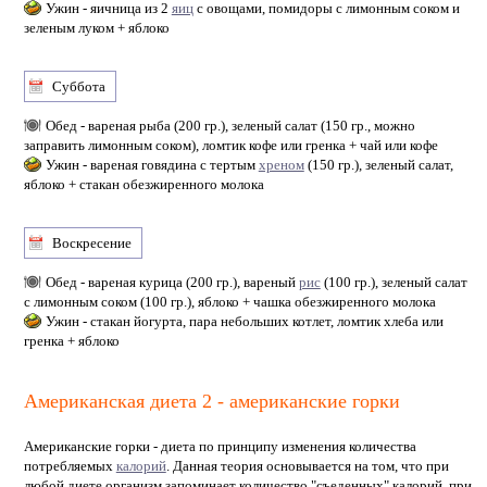
Ужин - яичница из 2
яиц
с овощами, помидоры с лимонным соком и
зеленым луком + яблоко
Суббота
Обед - вареная рыба (200 гр.), зеленый салат (150 гр., можно
заправить лимонным соком), ломтик кофе или гренка + чай или кофе
Ужин - вареная говядина с тертым
хреном
(150 гр.), зеленый салат,
яблоко + стакан обезжиренного молока
Воскресение
Обед - вареная курица (200 гр.), вареный
рис
(100 гр.), зеленый салат
с лимонным соком (100 гр.), яблоко + чашка обезжиренного молока
Ужин - стакан йогурта, пара небольших котлет, ломтик хлеба или
гренка + яблоко
Американская диета 2 - американские горки
Американские горки - диета по принципу изменения количества
потребляемых
калорий
. Данная теория основывается на том, что при
любой диете организм запоминает количество "съеденных" калорий, при