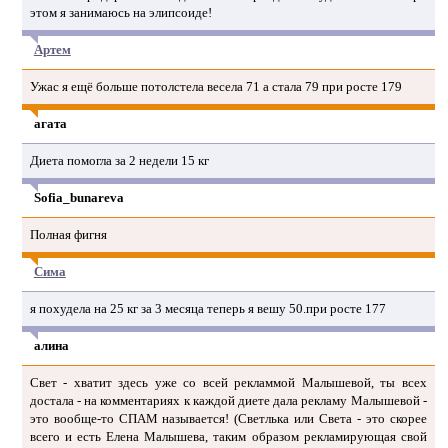
этом я занимаюсь на элипсоиде!
Артем
Ужас я ещё больше потолстела весела 71 а стала 79 при росте 179
агата
Диета помогла за 2 недели 15 кг
Sofia_bunareva
Полная фигня
Сима
я похудела на 25 кг за 3 месяца теперь я вешу 50.при росте 177
алина
Свет - хватит здесь уже со всей рекламмой Малышевой, ты всех
достала - на комментариях к каждой диете дала рекламу Малышевой -
это вообще-то СПАМ называется! (Светлька или Света - это скорее
всего и есть Елена Малышева, таким образом рекламирующая свой