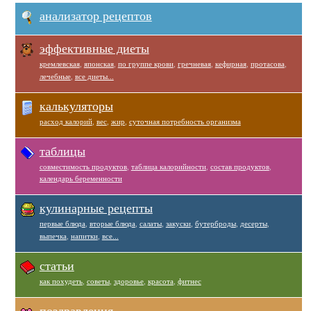
анализатор рецептов
эффективные диеты
кремлевская
,
японская
,
по группе крови
,
гречневая
,
кефирная
,
протасова
,
лечебные
,
все диеты...
калькуляторы
расход калорий
,
вес
,
жир
,
суточная потребность организма
таблицы
совместимость продуктов
,
таблица калорийности
,
состав продуктов
,
календарь беременности
кулинарные рецепты
первые блюда
,
вторые блюда
,
салаты
,
закуски
,
бутерброды
,
десерты
,
выпечка
,
напитки
,
все...
статьи
как похудеть
,
советы
,
здоровье
,
красота
,
фитнес
поздравления