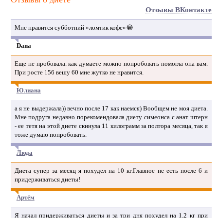
Отзывы ВКонтакте
Мне нравится субботний «ломтик кофе»😂
Dana
Еще не пробовала. как думаете можно попробовать помогла она вам.
При росте 156 вешу 60 мне жутко не нравится.
Юлиана
а я не выдержала)) вечно после 17 как наемся) Вообщем не моя диета.
Мне подруга недавно порекомендовала диету симеонса с анат штерн
- ее тетя на этой диете скинула 11 килограмм за полтора месяца, так я
тоже думаю попробовать.
Люда
Диета супер за месяц я похудел на 10 кг.Главное не есть после 6 и
придерживаться диеты!
Артём
Я начал придерживаться диеты и за три дня похудел на 1.2 кг при