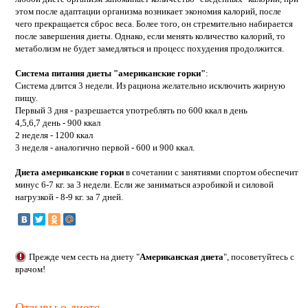
этом после адаптации организма возникает экономия калорий, после
чего прекращается сброс веса. Более того, он стремительно набирается
после завершения диеты. Однако, если менять количество калорий, то
метаболизм не будет замедляться и процесс похудения продолжится.
Система питания диеты "американские горки"
:
Система длится 3 недели. Из рациона желательно исключить жирную
пищу.
Первый 3 дня - разрешается употреблять по 600 ккал в день
4,5,6,7 день - 900 ккал
2 неделя - 1200 ккал
3 неделя - аналогично первой - 600 и 900 ккал.
Диета американские горки
в сочетании с занятиями спортом обеспечит
минус 6-7 кг. за 3 недели. Если же заниматься аэробикой и силовой
нагрузкой - 8-9 кг. за 7 дней.
Прежде чем сесть на диету "
Американская диета
", посоветуйтесь с
врачом!
Отзывы о диете