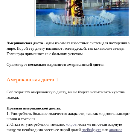
Американская диета
- одна из самых известных систем для похудения в
мире. Порой эту диету называют голливудской, так как многие звезды
Голливуда применяют ее с большим успехом.
Существует
несколько вариантов американской диеты
.
Американская диета 1
Соблюдая эту американскую диету, вы не будете испытывать чувства
голода.
Правила американской диеты:
1. Употреблять большое количество жидкости, так как жидкость выводит
шлаки и токсины
2. Отказ от употребления тяжелых
жиров
, если же вы съели жирную
пищу, то необходимо заесть ее парой долей
грейпфрута
или
ананаса