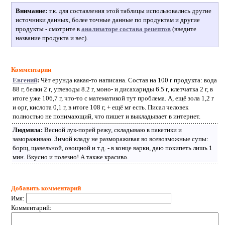
Внимание:
т.к. для составления этой таблицы использовались другие
источники данных, более точные данные по продуктам и другие
продукты - смотрите в
анализаторе состава рецептов
(введите
название продукта и вес).
Комментарии
Евгений
:
Чёт ерунда какая-то написана. Состав на 100 г продукта: вода
88 г, белки 2 г, углеводы 8.2 г, моно- и дисахариды 6.5 г, клетчатка 2 г, в
итоге уже 106,7 г, что-то с математикой тут проблема. А, ещё зола 1,2 г
и орг, кислота 0,1 г, в итоге 108 г, + ещё мг есть. Писал человек
полностью не понимающий, что пишет и выкладывает в интернет.
Людмила:
Весной лук-порей режу, складываю в пакетики и
замораживаю. Зимой кладу не размораживая во всевозможные супы:
борщ, щавельной, овощной и т.д. - в конце варки, даю покипеть лишь 1
мин. Вкусно и полезно! А также красиво.
Добавить комментарий
Имя:
Комментарий: