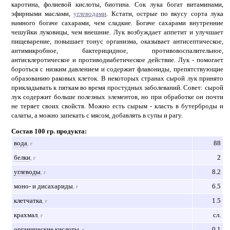
каротина, фолиевой кислоты, биотина. Сок лука богат витаминами,
эфирными маслами,
углеводами
. Кстати, острые по вкусу сорта лука
намного богаче сахарами, чем сладкие. Богаче сахарами внутренние
чешуйки луковицы, чем внешние. Лук возбуждает аппетит и улучшает
пищеварение, повышает тонус организма, оказывает антисептическое,
антимикробное, бактерицидное, противовоспалительное,
антисклеротическое и противодиабетическое действие. Лук - помогает
бороться с низким давлением и содержит флавониды, препятствующие
образованию раковых клеток. В некоторых странах сырой лук принято
прикладывать к пяткам во время простудных заболеваний. Совет: сырой
лук содержит больше полезных элементов, но при обработке он почти
не теряет своих свойств. Можно есть сырым - класть в бутерброды и
салаты, а можно запекать с мясом, добавлять в супы и рагу.
Состав 100 гр. продукта:
вода
88
, г
белки
2
, г
углеводы
8.2
, г
моно- и дисахариды
6.5
, г
клетчатка
1.5
, г
крахмал
сл.
, г
органические кислоты
0.1
, г