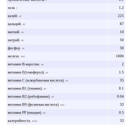
зола
1.2
, г
калий
225
, мг
кальций
87
, мг
магний
10
, мг
натрий
50
, мг
фосфор
58
, мг
железо
1000
, мкг
витамин B-каротин
2
, мг
витамин Е(токоферол)
1.5
, мг
витамин С (аскорбиновая кислота)
35
, мг
витамин В1 (тиамин)
0.1
, мг
витамин В2 (рибофлавин)
0.04
, мг
витамин В9 (фолиевая кислота)
32
, мкг
витамин РР (ниацин)
0.5
, мг
калорийность
33
, ккал