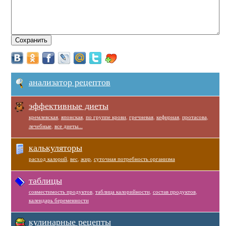
анализатор рецептов
эффективные диеты
кремлевская
,
японская
,
по группе крови
,
гречневая
,
кефирная
,
протасова
,
лечебные
,
все диеты...
калькуляторы
расход калорий
,
вес
,
жир
,
суточная потребность организма
таблицы
совместимость продуктов
,
таблица калорийности
,
состав продуктов
,
календарь беременности
кулинарные рецепты