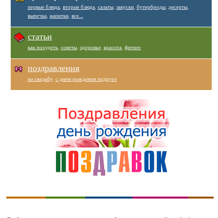
первые блюда
,
вторые блюда
,
салаты
,
закуски
,
бутерброды
,
десерты
,
выпечка
,
напитки
,
все...
статьи
как похудеть
,
советы
,
здоровье
,
красота
,
фитнес
поздравления
на свадьбу
,
с днем рождения подруге