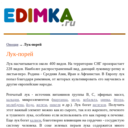
Овощи
→ Лук-порей
Лук-порей
Лук насчитывается около 400 видов. На территории СНГ произрастает
228 видов. Наиболее распространенный вид, дающий луковицу-репку и
листья-перо. Родина - Средняя Азия, Иран и Афганистан. В Европу лук
попал благодаря римлянам, от которых культивировать его научились и
другие европейские народы.
Репчатый лук - источник витаминов группы В, С, эфирных масел,
кальция
, микроэлементов (
марганца
,
меди
,
кобальта
,
цинка
,
фтора
,
молибдена
,
йода
,
железа
,
никеля
и др.). Лук богат
железом
. Получить
этот важный элемент можно как из сырого, так и из жареного, печеного
и тушеного лука, особенно если использовать его как гарнир к печенке.
Еще лук богат
калием
, благотворно влияющим на сердечно - сосудистую
систему человека. В соке зеленых перьев лука содержится много