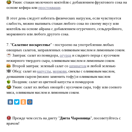
Ужин: стакан молочного коктейля с добавлением фруктового сока на
основе кефира или
простокваши
.
В этот день следует избегать физических нагрузок, если чувствуется
слабость, можно выпивать стакан любого сока по своему вкусу или
коктейль на основе айрана с добавлением огуречного, сельдерейного,
морковного или любого другого сока.
7. "
Салатное воскресенье
" - построено на употреблении любых
овощных салатов, заправленных оливковым маслом и лимонным соком.
Завтрак: салат из помидора,
огурца
и сладкого перца с кусочком
нежирного твердого сыра, оливковым маслом и лимонным соком.
Второй завтрак: зеленый салат со
шпинатом
и любой зеленью
Обед: салат из
капусты
,
моркови
, свеклы с оливковым маслом,
домашним сыром (можно заменить тофу) и оливковым маслом
Полдник: салат из цветной капусты и помидоров
Ужин: салат из любых овощей с кусочком сыра, тофу или соевого
мяса, оливковым маслом и лимонным соком.
Прежде чем сесть на диету "
Диета Чаровница
", посоветуйтесь с
врачом!