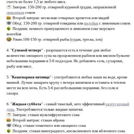
съесть не более 1,5 кг любого мяса.
Завтрак: 150-200 гр. отварной куриной грудки, заправленной
лимонным
соком
Второй завтрак: несколько отварных креветок или мидий
Обед: 150-200 гр. отварной говядины или
индейки
с лимонным соком
Полдник: немного припущенного в лимонном соке морского
коктейля
Ужин:100-150 гр. отварной рыбы (судак, треска, хек)
4. "
Суповой четверг
" - разрешается есть в течение дня любое
количество овощного супа на процеженном рыбном или мясном бульоне
небольшими порциями в 5-6 подходов. Не добавлять соль, сухарики,
рыбу или мясо.
5. "
Кашеварная пятница
" - употребляются любые каши на воде, кроме
манной. Лучше запарить крупу с вечера кипятком и оставить в теплом
месте на всю ночь. Есть 5-6 раз небольшими порциями. без соли и
сахара.
6. "
Жидкая суббота
" - самый тяжелый, зато эффективный
разгрузочный
день
. Употребляются только жидкие напитки.
Завтрак: стакан мультифруктового сока
Второй завтрак: стакан айрана
Обед: стакан томатного или овощного сока
Полдник: стакан виноградного, апельсинового или яблочного сока