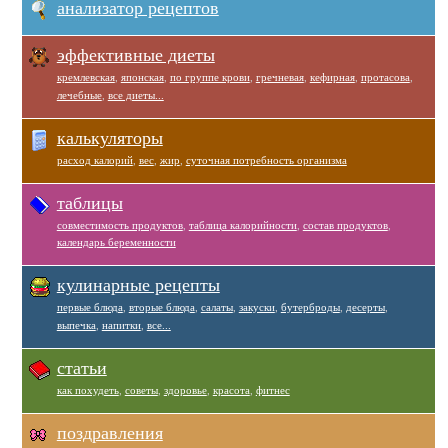
анализатор рецептов
эффективные диеты
кремлевская
,
японская
,
по группе крови
,
гречневая
,
кефирная
,
протасова
,
лечебные
,
все диеты...
калькуляторы
расход калорий
,
вес
,
жир
,
суточная потребность организма
таблицы
совместимость продуктов
,
таблица калорийности
,
состав продуктов
,
календарь беременности
кулинарные рецепты
первые блюда
,
вторые блюда
,
салаты
,
закуски
,
бутерброды
,
десерты
,
выпечка
,
напитки
,
все...
статьи
как похудеть
,
советы
,
здоровье
,
красота
,
фитнес
поздравления