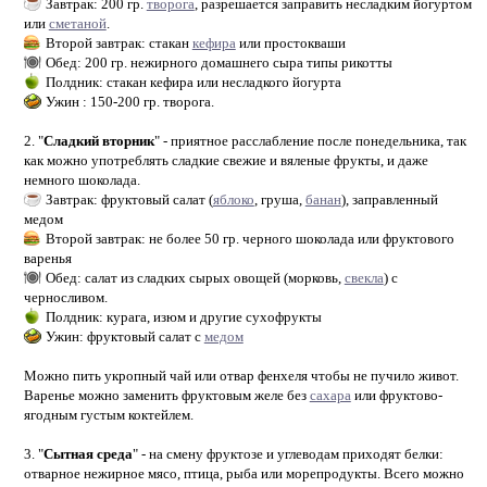
Завтрак: 200 гр.
творога
, разрешается заправить несладким йогуртом
или
сметаной
.
Второй завтрак: стакан
кефира
или простокваши
Обед: 200 гр. нежирного домашнего сыра типы рикотты
Полдник: стакан кефира или несладкого йогурта
Ужин : 150-200 гр. творога.
2. "
Сладкий вторник
" - приятное расслабление после понедельника, так
как можно употреблять сладкие свежие и вяленые фрукты, и даже
немного шоколада.
Завтрак: фруктовый салат (
яблоко
, груша,
банан
), заправленный
медом
Второй завтрак: не более 50 гр. черного шоколада или фруктового
варенья
Обед: салат из сладких сырых овощей (морковь,
свекла
) с
черносливом.
Полдник: курага, изюм и другие сухофрукты
Ужин: фруктовый салат с
медом
Можно пить укропный чай или отвар фенхеля чтобы не пучило живот.
Варенье можно заменить фруктовым желе без
сахара
или фруктово-
ягодным густым коктейлем.
3. "
Сытная среда
" - на смену фруктозе и углеводам приходят белки:
отварное нежирное мясо, птица, рыба или морепродукты. Всего можно