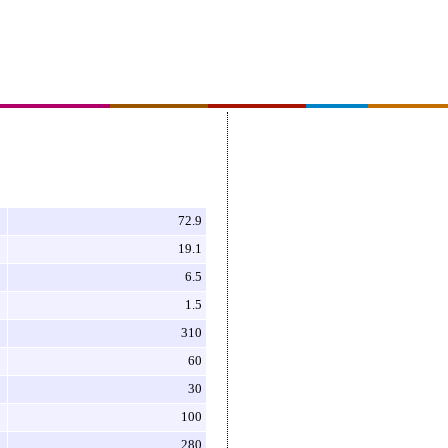
72.9
19.1
6.5
1.5
310
60
30
100
280