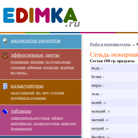
анализатор рецептов
Рыба и морепродукты
→ С
Сельдь нежирная
эффективные диеты
Состав 100 гр. продукта:
кремлевская
,
японская
,
по группе крови
,
гречневая
,
кефирная
,
протасова
,
лечебные
,
вода
, г
все диеты...
белки
, г
калькуляторы
жиры
, г
расход калорий
,
вес
,
жир
,
суточная
зола
, г
потребность организма
калий
, мг
таблицы
кальций
, мг
совместимость продуктов
,
таблица
магний
, мг
калорийности
,
состав продуктов
,
календарь
натрий
беременности
, мг
фосфор
, мг