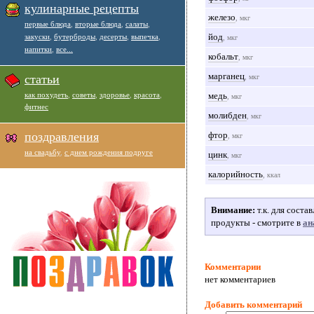
кулинарные рецепты
железо
, мкг
первые блюда
,
вторые блюда
,
салаты
,
йод
закуски
,
бутерброды
,
десерты
,
выпечка
,
, мкг
напитки
,
все...
кобальт
, мкг
марганец
статьи
, мкг
как похудеть
,
советы
,
здоровье
,
красота
,
медь
, мкг
фитнес
молибден
, мкг
поздравления
фтор
, мкг
на свадьбу
,
с днем рождения подруге
цинк
, мкг
калорийность
, ккал
Внимание:
т.к. для сост
продукты - смотрите в
ан
Комментарии
нет комментариев
Добавить комментарий