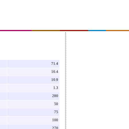
71.4
16.4
10.9
1.3
280
50
75
100
270