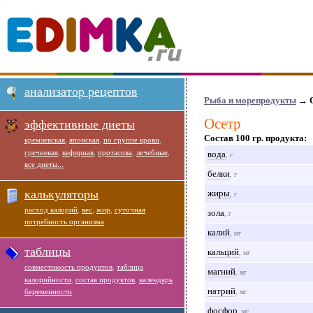
анализатор рецептов
Рыба и морепродукты
→ О
Осетр
эффективные диеты
Состав 100 гр. продукта:
кремлевская
,
японская
,
по группе крови
,
гречневая
,
кефирная
,
протасова
,
лечебные
,
вода
, г
все диеты...
белки
, г
калькуляторы
жиры
, г
расход калорий
,
вес
,
жир
,
суточная
зола
, г
потребность организма
калий
, мг
таблицы
кальций
, мг
совместимость продуктов
,
таблица
магний
, мг
калорийности
,
состав продуктов
,
календарь
натрий
беременности
, мг
фосфор
, мг