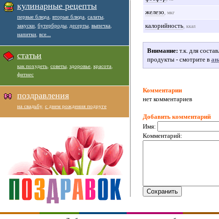
кулинарные рецепты
железо
, мкг
первые блюда
,
вторые блюда
,
салаты
,
калорийность
закуски
,
бутерброды
,
десерты
,
выпечка
,
, ккал
напитки
,
все...
Внимание:
т.к. для сост
статьи
продукты - смотрите в
ан
как похудеть
,
советы
,
здоровье
,
красота
,
фитнес
Комментарии
поздравления
нет комментариев
на свадьбу
,
с днем рождения подруге
Добавить комментарий
Имя:
Комментарий: