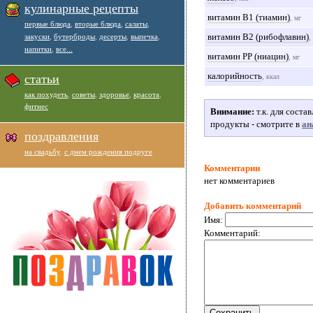
кулинарные рецепты
витамин В1 (тиамин)
, мг
первые блюда
,
вторые блюда
,
салаты
,
витамин В2 (рибофлавин)
закуски
,
бутерброды
,
десерты
,
выпечка
,
,
напитки
,
все...
витамин РР (ниацин)
, мг
калорийность
статьи
, ккал
как похудеть
,
советы
,
здоровье
,
красота
,
фитнес
Внимание:
т.к. для сост
продукты - смотрите в
ан
поздравления
на свадьбу
,
с днем рождения подруге
Комментарии
нет комментариев
Добавить комментарий
Имя:
Комментарий: