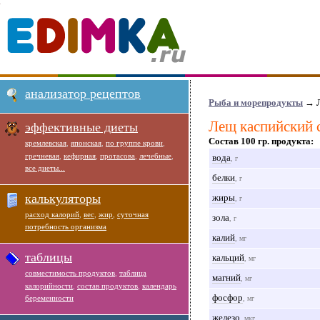
анализатор рецептов
Рыба и морепродукты
→ Л
Лещ каспийский 
эффективные диеты
Состав 100 гр. продукта:
кремлевская
,
японская
,
по группе крови
,
гречневая
,
кефирная
,
протасова
,
лечебные
,
вода
, г
все диеты...
белки
, г
калькуляторы
жиры
, г
расход калорий
,
вес
,
жир
,
суточная
зола
, г
потребность организма
калий
, мг
таблицы
кальций
, мг
совместимость продуктов
,
таблица
магний
, мг
калорийности
,
состав продуктов
,
календарь
фосфор
беременности
, мг
железо
, мкг