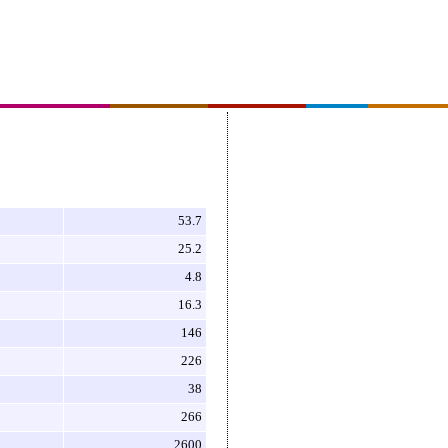
53.7
25.2
4.8
16.3
146
226
38
266
2600