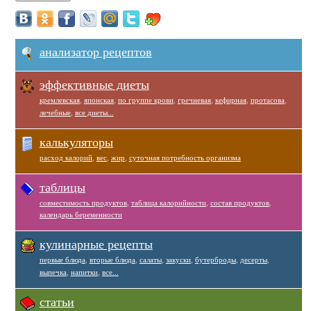
анализатор рецептов
эффективные диеты
кремлевская
,
японская
,
по группе крови
,
гречневая
,
кефирная
,
протасова
,
лечебные
,
все диеты...
калькуляторы
расход калорий
,
вес
,
жир
,
суточная потребность организма
таблицы
совместимость продуктов
,
таблица калорийности
,
состав продуктов
,
календарь беременности
кулинарные рецепты
первые блюда
,
вторые блюда
,
салаты
,
закуски
,
бутерброды
,
десерты
,
выпечка
,
напитки
,
все...
статьи