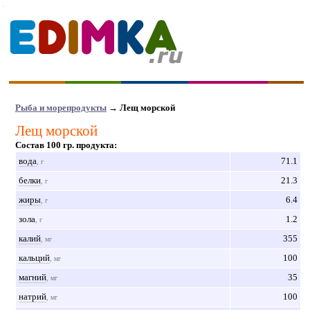
Рыба и морепродукты
→ Лещ морской
Лещ морской
Состав 100 гр. продукта:
вода
71.1
, г
белки
21.3
, г
жиры
6.4
, г
зола
1.2
, г
калий
355
, мг
кальций
100
, мг
магний
35
, мг
натрий
100
, мг