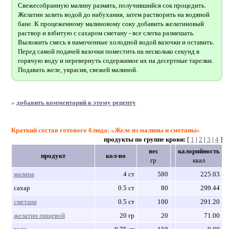
Свежесобранную малину размять, получившийся сок процедить.
Желатин залить водой до набухания, затем растворить на водяной
бане. К процеженному малиновому соку добавить желатиновый
раствор и взбитую с сахаром сметану - все слегка размешать.
Выложить смесь в намоченные холодной водой вазочки и оставить.
Перед самой подачей вазочки поместить на несколько секунд в
горячую воду и перевернуть содержимое их на десертные тарелки.
Подавать желе, украсив, свежей малиной.
»
добавить комментарий к этому рецепту
Краткий состав готового блюда: «Желе из малины и сметаны»
продукты по группе крови:
[
1
|
2
|
3
|
4
]
вес
калорийность
продукт
кол-во
гр
ккал
малина
4 ст
580
225.03
сахар
0.5 ст
80
299.44
сметана
0.5 ст
100
291.20
желатин пищевой
20 гр
20
71.00