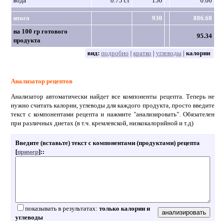
вода
0.75 ст
150
0.00
итого
930
886.68
на 100 гр готового
95.34
продукта
вид:
подробно
|
кратко
|
углеводы
|
калории
Анализатор рецептов
Анализатор автоматически найдет все компоненты рецепта. Теперь не
нужно считать калории, углеводы для каждого продукта, просто введите
текст с компонентами рецепта и нажмите "анализировать". Обязателен
при различных диетах (в т.ч. кремлевской, низкокалорийной и т.д)
Введите (вставьте) текст с компонентами (продуктами) рецепта
[
пример
]:
:
показывать в результатах:
только калории и
углеводы