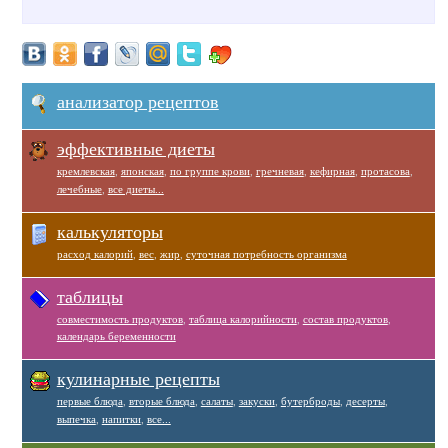
анализатор рецептов
эффективные диеты
кремлевская
,
японская
,
по группе крови
,
гречневая
,
кефирная
,
протасова
,
лечебные
,
все диеты...
калькуляторы
расход калорий
,
вес
,
жир
,
суточная потребность организма
таблицы
совместимость продуктов
,
таблица калорийности
,
состав продуктов
,
календарь беременности
кулинарные рецепты
первые блюда
,
вторые блюда
,
салаты
,
закуски
,
бутерброды
,
десерты
,
выпечка
,
напитки
,
все...