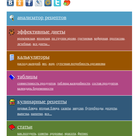
анализатор рецептов
эффективные диеты
кремлевская
,
японская
,
по группе крови
,
гречневая
,
кефирная
,
протасова
,
лечебные
,
все диеты...
калькуляторы
расход калорий
,
вес
,
жир
,
суточная потребность организма
таблицы
совместимость продуктов
,
таблица калорийности
,
состав продуктов
,
календарь беременности
кулинарные рецепты
первые блюда
,
вторые блюда
,
салаты
,
закуски
,
бутерброды
,
десерты
,
выпечка
,
напитки
,
все...
статьи
как похудеть
,
советы
,
здоровье
,
красота
,
фитнес