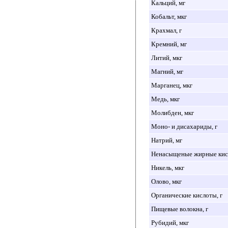
Кальций, мг
Кобальт, мкг
Крахмал, г
Кремний, мг
Литий, мкг
Магний, мг
Марганец, мкг
Медь, мкг
Молибден, мкг
Моно- и дисахариды, г
Натрий, мг
Ненасыщеные жирные кисл
Никель, мкг
Олово, мкг
Органические кислоты, г
Пищевые волокна, г
Рубидий, мкг