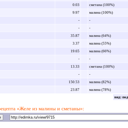
0.03
сметана (100%)
9.97
малина (100%)
-
-
-
-
35.87
малина (64%)
3.37
малина (55%)
19.65
малина (66%)
-
-
13.33
сметана (100%)
-
-
150.53
малина (82%)
23.87
малина (78%)
вид:
по
ецепта «Желе из малины и сметаны»: