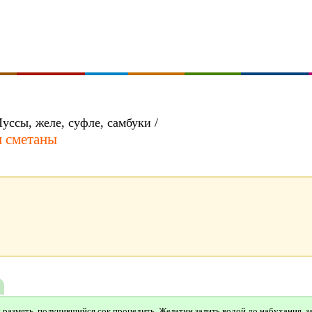
уссы, желе, суфле, самбуки /
и сметаны
азмять, получившийся сок процедить. Желатин залить водой до набухания, за