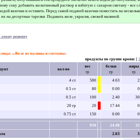
му соку добавить желатиновый раствор и взбитую с сахаром сметану - все с
одой вазочки и оставить. Перед самой подачей вазочки поместить на нескольк
их на десертные тарелки. Подавать желе, украсив, свежей малиной.
 этому рецепту
блюда: «Желе из малины и сметаны»
продукты по группе крови:
[
вес
белки
жиры
дукт
кол-во
гр
гр
гр
4 ст
580
4.63
2
0.5 ст
80
0.00
0
0.5 ст
100
2.40
30
20 гр
20
17.44
0
0.75 ст
150
0.00
0
930
24.48
32
кта
2.63
3