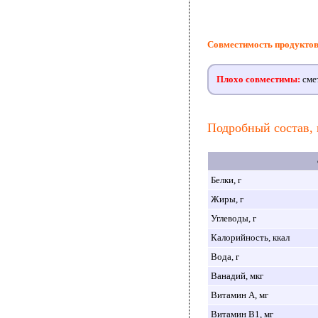
Совместимость продукто
Плохо совместимы:
смет
Подробный состав, 
Белки, г
Жиры, г
Углеводы, г
Калорийность, ккал
Вода, г
Ванадий, мкг
Витамин A, мг
Витамин B1, мг