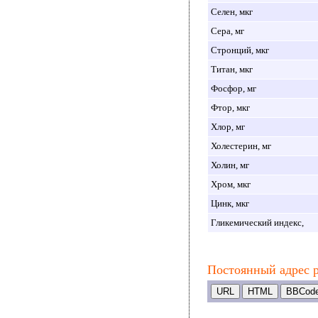
Селен, мкг
Сера, мг
Стронций, мкг
Титан, мкг
Фосфор, мг
Фтор, мкг
Хлор, мг
Холестерин, мг
Холин, мг
Хром, мкг
Цинк, мкг
Гликемический индекс,
Постоянный адрес р