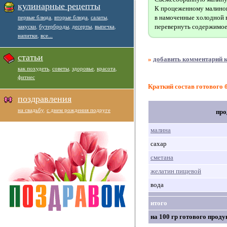
кулинарные рецепты
К процеженному малиново
в намоченные холодной в
первые блюда
,
вторые блюда
,
салаты
,
перевернуть содержимое 
закуски
,
бутерброды
,
десерты
,
выпечка
,
напитки
,
все...
статьи
»
добавить комментарий к
как похудеть
,
советы
,
здоровье
,
красота
,
фитнес
Краткий состав готового 
поздравления
на свадьбу
,
с днем рождения подруге
про
малина
сахар
сметана
желатин пищевой
вода
итого
на 100 гр готового проду