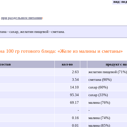
вид:
по
в
при раздельном питании
:
ана - сахар, желатин пищевой - сметана.
на 100 гр готового блюда: «Желе из малины и сметаны»
состав
кол-во
продукт с н
2.63
желатин пищевой (71%)
3.54
сметана (90%)
14.10
сахар (60%)
95.34
сахар (33%)
69.17
малина (76%)
-
-
0.16
малина (74%)
0.01
малина (85%)