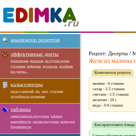
анализатор рецептов
Рецепт: Десерты / М
эффективные диеты
Желе из малины 
кремлевская
,
японская
,
по группе крови
,
гречневая
,
кефирная
,
протасова
,
лечебные
,
все диеты...
Компоненты рецепта
малина - 4 стакана
калькуляторы
сахар - 1/2 стакана
расход калорий
,
вес
,
жир
,
суточная
сметана - 1/2 стакана
потребность организма
желатин - 20 г
вода - 3/4 стакана
таблицы
совместимость продуктов
,
таблица
калорийности
,
состав продуктов
,
календарь
Как приготовить блюдо
беременности
Свежесобранную малину р