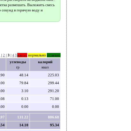
легка размешать. Выложить смесь
о секунд в горячую воду и
1
|
2
|
3
|
4
]
плохо
нормально
отлично
углеводы
калорий
гр
ккал
.90
48.14
225.03
.00
79.84
299.44
.00
3.10
291.20
.08
0.13
71.00
.00
0.00
0.00
.97
131.22
886.68
.54
14.10
95.34