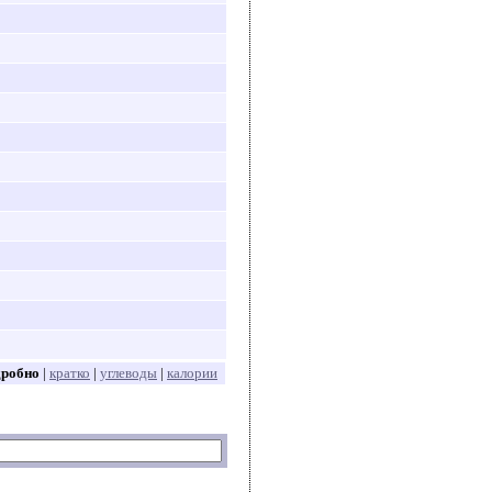
дробно
|
кратко
|
углеводы
|
калории