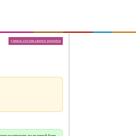
узнать состав своего рецепта
тем растворить на водяной бане.