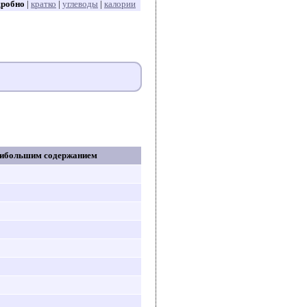
дробно
|
кратко
|
углеводы
|
калории
аибольшим содержанием