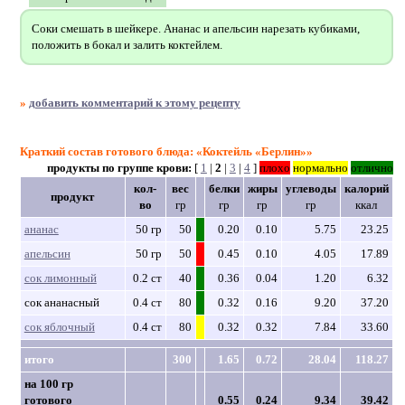
Соки смешать в шейкере. Ананас и апельсин нарезать кубиками,
положить в бокал и залить коктейлем.
»
добавить комментарий к этому рецепту
Краткий состав готового блюда: «Коктейль «Берлин»»
продукты по группе крови:
[
1
|
2
|
3
|
4
]
плохо
нормально
отлично
кол-
вес
белки
жиры
углеводы
калорий
продукт
во
гр
гр
гр
гр
ккал
ананас
50 гр
50
0.20
0.10
5.75
23.25
апельсин
50 гр
50
0.45
0.10
4.05
17.89
сок лимонный
0.2 ст
40
0.36
0.04
1.20
6.32
сок ананасный
0.4 ст
80
0.32
0.16
9.20
37.20
сок яблочный
0.4 ст
80
0.32
0.32
7.84
33.60
итого
300
1.65
0.72
28.04
118.27
на 100 гр
готового
0.55
0.24
9.34
39.42