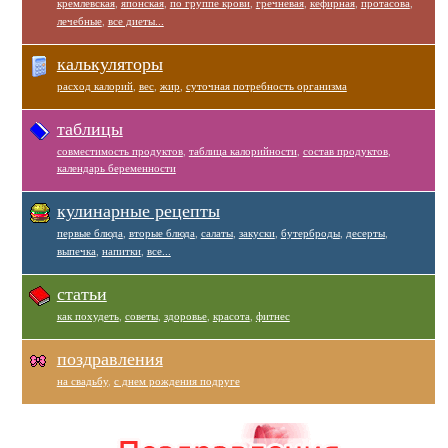
кремлевская
,
японская
,
по группе крови
,
гречневая
,
кефирная
,
протасова
,
лечебные
,
все диеты...
калькуляторы
расход калорий
,
вес
,
жир
,
суточная потребность организма
таблицы
совместимость продуктов
,
таблица калорийности
,
состав продуктов
,
календарь беременности
кулинарные рецепты
первые блюда
,
вторые блюда
,
салаты
,
закуски
,
бутерброды
,
десерты
,
выпечка
,
напитки
,
все...
статьи
как похудеть
,
советы
,
здоровье
,
красота
,
фитнес
поздравления
на свадьбу
,
с днем рождения подруге