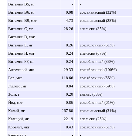
Витамин B5, мг
-
-
Витамин B6, мг
0.08
сок ананасный (32%)
Витамин B9, мкг
4.73
сок ананасный (28%)
Витамин C, мг
28.26
апельсин (35%)
Витамин D, мкг
-
-
Витамин E, мг
0.26
сок яблочный (61%)
Витамин H, мкг
0.24
апельсин (67%)
Витамин PP, мг
0.24
сок яблочный (33%)
Алюминий, мкг
29.33
сок яблочный (100%)
Бор, мкг
118.66
сок яблочный (55%)
Железо, мг
0.84
сок яблочный (69%)
Зола, г
0.20
ананас (58%)
Йод, мкг
0.86
сок яблочный (61%)
Калий, мг
267.80
сок ананасный (31%)
Кальций, мг
22.19
апельсин (25%)
Кобальт, мкг
0.43
сок яблочный (61%)
Крахмал, г
-
-