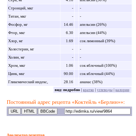
Стронций, мкг
-
-
Титан, мкг
-
-
Фосфор, мг
14.46
апельсин (26%)
Фтор, мкг
6.30
апельсин (44%)
Хлор, мг
1.69
сок лимонный (39%)
Холестерин, мг
-
-
Холин, мг
-
-
Хром, мкг
1.06
сок яблочный (100%)
Цинк, мкг
90.00
сок яблочный (44%)
Гликемический индекс,
28.16
ананас (38%)
вид:
подробно
|
кратко
|
углеводы
|
калории
Постоянный адрес рецепта «Коктейль «Берлин»»:
Анализатор рецептов