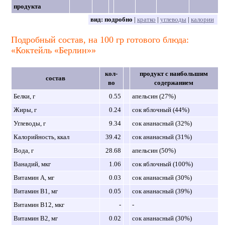
продукта
вид:
подробно
|
кратко
|
углеводы
|
калории
Подробный состав, на 100 гр готового блюда:
«Коктейль «Берлин»»
кол-
продукт с наибольшим
состав
во
содержанием
Белки, г
0.55
апельсин (27%)
Жиры, г
0.24
сок яблочный (44%)
Углеводы, г
9.34
сок ананасный (32%)
Калорийность, ккал
39.42
сок ананасный (31%)
Вода, г
28.68
апельсин (50%)
Ванадий, мкг
1.06
сок яблочный (100%)
Витамин A, мг
0.03
сок ананасный (30%)
Витамин B1, мг
0.05
сок ананасный (39%)
Витамин B12, мкг
-
-
Витамин B2, мг
0.02
сок ананасный (30%)