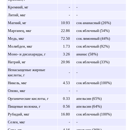
Кремний, мг
-
-
Литий, мкг
-
-
Магний, мг
10.93
сок ананасный (26%)
Марганец, мкг
22.86
сок яблочный (54%)
Медь, мкг
72.50
сок лимонный (44%)
Молибден, мкг
1.73
сок яблочный (92%)
Моно- и дисахариды, г
3.26
ананас (58%)
Натрий, мг
20.96
сок яблочный (33%)
Ненасыщеные жирные
-
-
кислоты, г
Никель, мкг
4.53
сок яблочный (100%)
Олово, мкг
-
-
Органические кислоты, г
0.33
апельсин (65%)
Пищевые волокна, г
0.56
апельсин (64%)
Рубидий, мкг
16.80
сок яблочный (100%)
Селен, мкг
-
-
Сера, мг
4.16
апельсин (36%)