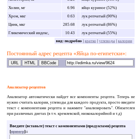
Холин, мг
6.96
яйцо куриное (52%)
Хром, мкг
0.63
лук репчатый (90%)
Цинк, мкг
285.68
лук репчатый (86%)
Гликемический индекс,
10.43
лук репчатый (55%)
вид:
подробно
|
кратко
|
углеводы
|
калории
Постоянный адрес рецепта «Яйца по-египетски»:
Анализатор рецептов
Анализатор автоматически найдет все компоненты рецепта. Теперь не
нужно считать калории, углеводы для каждого продукта, просто введите
текст с компонентами рецепта и нажмите "анализировать". Обязателен
при различных диетах (в т.ч. кремлевской, низкокалорийной и т.д)
Введите (вставьте) текст с компонентами (продуктами) рецепта
[
пример
]:
: