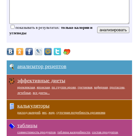
показывать в результатах:
только калории и
углеводы
анализатор рецептов
эффективные диеты
кремлевская
,
японская
,
по группе крови
,
гречневая
,
кефирная
,
протасова
,
лечебные
,
все диеты...
калькуляторы
расход калорий
,
вес
,
жир
,
суточная потребность организма
таблицы
совместимость продуктов
,
таблица калорийности
,
состав продуктов
,