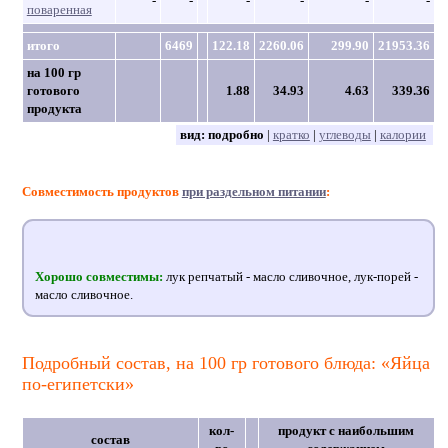
-
-
-
-
-
-
поваренная
итого
6469
122.18
2260.06
299.90
21953.36
на 100 гр
готового
1.88
34.93
4.63
339.36
продукта
вид:
подробно
|
кратко
|
углеводы
|
калории
Совместимость продуктов
при раздельном питании
:
Хорошо совместимы:
лук репчатый - масло сливочное, лук-порей -
масло сливочное.
Подробный состав, на 100 гр готового блюда: «Яйца
по-египетски»
кол-
продукт с наибольшим
состав