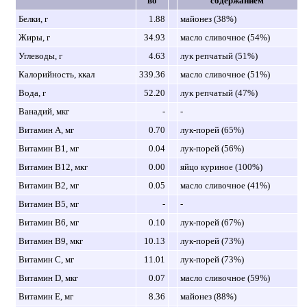
во
содержанием
Белки, г
1.88
майонез (38%)
Жиры, г
34.93
масло сливочное (54%)
Углеводы, г
4.63
лук репчатый (51%)
Калорийность, ккал
339.36
масло сливочное (51%)
Вода, г
52.20
лук репчатый (47%)
Ванадий, мкг
-
-
Витамин A, мг
0.70
лук-порей (65%)
Витамин B1, мг
0.04
лук-порей (56%)
Витамин B12, мкг
0.00
яйцо куриное (100%)
Витамин B2, мг
0.05
масло сливочное (41%)
Витамин B5, мг
-
-
Витамин B6, мг
0.10
лук-порей (67%)
Витамин B9, мкг
10.13
лук-порей (73%)
Витамин C, мг
11.01
лук-порей (73%)
Витамин D, мкг
0.07
масло сливочное (59%)
Витамин E, мг
8.36
майонез (88%)