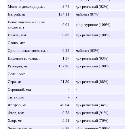
Моно- и дисахариды, г
3.74
лук репчатый (62%)
Натрий, мг
134.11
майонез (87%)
Ненасыщеные жирные
0.04
яйцо куриное (100%)
кислоты, г
Никель, мкг
0.86
лук репчатый (100%)
Олово, мкг
-
-
Органические кислоты, г
0.22
майонез (63%)
Пищевые волокна, г
1.37
лук репчатый (63%)
Рубидий, мкг
137.96
лук репчатый (100%)
Селен, мкг
-
-
Сера, мг
21.39
лук репчатый (88%)
Стронций, мкг
-
-
Титан, мкг
-
-
Фосфор, мг
49.04
лук репчатый (34%)
Фтор, мкг
9.78
лук репчатый (91%)
Хлор, мг
9.51
лук репчатый (76%)
Холестерин, мг
8.28
яйцо куриное (100%)