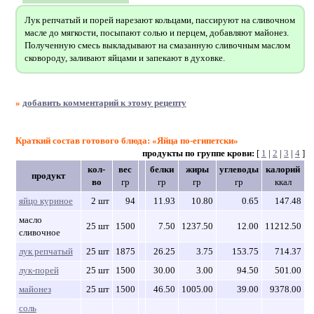
Лук репчатый и порей нарезают кольцами, пассируют на сливочном
масле до мягкости, посыпают солью и перцем, добавляют майонез.
Полученную смесь выкладывают на смазанную сливочным маслом
сковороду, заливают яйцами и запекают в духовке.
»
добавить комментарий к этому рецепту
Краткий состав готового блюда: «Яйца по-египетски»
продукты по группе крови:
[
1
|
2
|
3
|
4
]
кол-
вес
белки
жиры
углеводы
калорий
продукт
во
гр
гр
гр
гр
ккал
яйцо куриное
2 шт
94
11.93
10.80
0.65
147.48
масло
25 шт
1500
7.50
1237.50
12.00
11212.50
сливочное
лук репчатый
25 шт
1875
26.25
3.75
153.75
714.37
лук-порей
25 шт
1500
30.00
3.00
94.50
501.00
майонез
25 шт
1500
46.50
1005.00
39.00
9378.00
соль