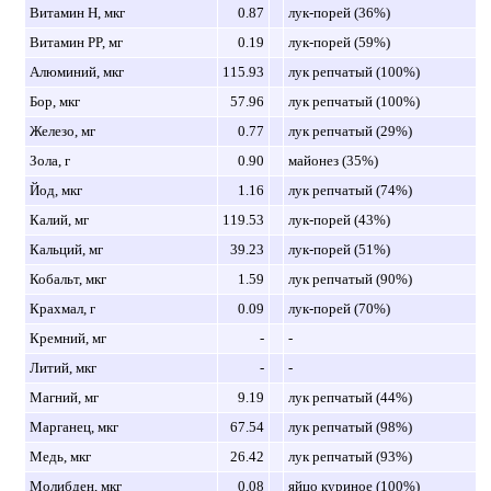
Витамин H, мкг
0.87
лук-порей (36%)
Витамин PP, мг
0.19
лук-порей (59%)
Алюминий, мкг
115.93
лук репчатый (100%)
Бор, мкг
57.96
лук репчатый (100%)
Железо, мг
0.77
лук репчатый (29%)
Зола, г
0.90
майонез (35%)
Йод, мкг
1.16
лук репчатый (74%)
Калий, мг
119.53
лук-порей (43%)
Кальций, мг
39.23
лук-порей (51%)
Кобальт, мкг
1.59
лук репчатый (90%)
Крахмал, г
0.09
лук-порей (70%)
Кремний, мг
-
-
Литий, мкг
-
-
Магний, мг
9.19
лук репчатый (44%)
Марганец, мкг
67.54
лук репчатый (98%)
Медь, мкг
26.42
лук репчатый (93%)
Молибден, мкг
0.08
яйцо куриное (100%)