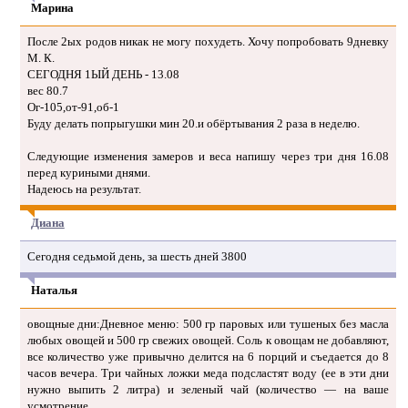
Марина
После 2ых родов никак не могу похудеть. Хочу попробовать 9дневку
М. К.
СЕГОДНЯ 1ЫЙ ДЕНЬ - 13.08
вес 80.7
Ог-105,от-91,об-1
Буду делать попрыгушки мин 20.и обёртывания 2 раза в неделю.
Следующие изменения замеров и веса напишу через три дня 16.08
перед куриными днями.
Надеюсь на результат.
Диана
Сегодня седьмой день, за шесть дней 3800
Наталья
овощные дни:Дневное меню: 500 гр паровых или тушеных без масла
любых овощей и 500 гр свежих овощей. Соль к овощам не добавляют,
все количество уже привычно делится на 6 порций и съедается до 8
часов вечера. Три чайных ложки меда подсластят воду (ее в эти дни
нужно выпить 2 литра) и зеленый чай (количество — на ваше
усмотрение