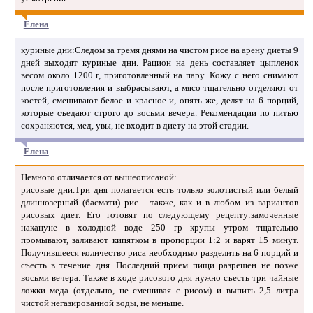
Елена
куриные дни:Следом за тремя днями на чистом рисе на арену диеты 9
дней выходят куриные дни. Рацион на день составляет цыпленок
весом около 1200 г, приготовленный на пару. Кожу с него снимают
после приготовления и выбрасывают, а мясо тщательно отделяют от
костей, смешивают белое и красное и, опять же, делят на 6 порций,
которые съедают строго до восьми вечера. Рекомендации по питью
сохраняются, мед, увы, не входит в диету на этой стадии.
Елена
Немного отличается от вышеописаной:
рисовые дни.Три дня полагается есть только золотистый или белый
длиннозерный (басмати) рис - также, как и в любом из вариантов
рисовых диет. Его готовят по следующему рецепту:замоченные
накануне в холодной воде 250 гр крупы утром тщательно
промывают, заливают кипятком в пропорции 1:2 и варят 15 минут.
Получившееся количество риса необходимо разделить на 6 порций и
съесть в течение дня. Последний прием пищи разрешен не позже
восьми вечера. Также в ходе рисового дня нужно съесть три чайные
ложки меда (отдельно, не смешивая с рисом) и выпить 2,5 литра
чистой негазированной воды, не меньше.