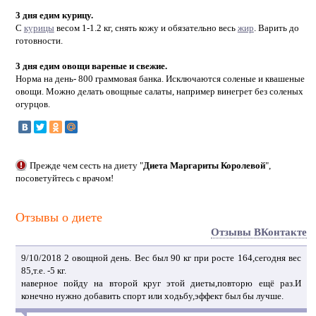
3 дня едим курицу.
C
курицы
весом 1-1.2 кг, снять кожу и обязательно весь
жир
. Варить до
готовности.
3 дня едим овощи вареные и свежие.
Норма на день- 800 граммовая банка. Исключаются соленые и квашеные
овощи. Можно делать овощные салаты, например винегрет без соленых
огурцов.
Прежде чем сесть на диету "
Диета Маргариты Королевой
",
посоветуйтесь с врачом!
Отзывы о диете
Отзывы ВКонтакте
9/10/2018 2 овощной день. Вес был 90 кг при росте 164,сегодня вес
85,т.е. -5 кг.
наверное пойду на второй круг этой диеты,повторю ещё раз.И
конечно нужно добавить спорт или ходьбу,эффект был бы лучше.