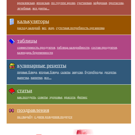
кремлевская
,
японская
,
по группе крови
,
гречневая
,
кефирная
,
протасова
,
лечебные
,
все диеты...
калькуляторы
расход калорий
,
вес
,
жир
,
суточная потребность организма
таблицы
совместимость продуктов
,
таблица калорийности
,
состав продуктов
,
календарь беременности
кулинарные рецепты
первые блюда
,
вторые блюда
,
салаты
,
закуски
,
бутерброды
,
десерты
,
выпечка
,
напитки
,
все...
статьи
как похудеть
,
советы
,
здоровье
,
красота
,
фитнес
поздравления
на свадьбу
,
с днем рождения подруге