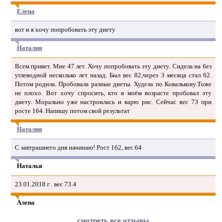
Елена
вот и я хочу попробовать эту диету
Наталия
Всем привет. Мне 47 лет. Хочу попробовать эту диету. Сидела на без
углеводной несколько лет назад. Был вес 82,через 3 месяца стал 62.
Потом родила. Пробовала разные диеты. Худела по Ковалькову.Тоже
не плохо. Вот хочу спросить, кто в моём возрасте пробовал эту
диету. Морально уже настроилась и варю рис. Сейчас вес 73 при
росте 164. Напишу потом свой результат
Наталия
С завтрашнего дня начинаю! Рост 162, вес 64
Наталья
23.01.2018 г . вес 73.4
Алена
смотреть все отзывы