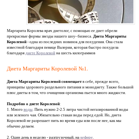
Маргарита Королева врач диетолог, с помощью ее диет обрели
прекрасные формы звезды нашего шоу- бизнеса.
Диета Маргариты
Королевой
- одна из последних новинок для похудения. Она стала
известной благодаря певице Валерии, которая быстро похудела
благодаря
диете Королевой
на шесть килограммов
Диета Маргариты Королевой №1.
Диета Маргариты Королевой совмещает
в себе, прежде всего,
принципы здорового раздельного питания и монодиету. Также большой
плюс диеты в том, что очищения организма пьется много жидкости.
Подробно о диете Королевой
:
1. Много
воды
. Пить нужно 2-2.5 литра чистой негазированной воды
или зеленого чая. Обязательно стакан воды перед едой. Но, диета
Королевой не разрешает пить во время еды или после нее, как мы
обычно делаем.
2. Один день в неделю - разгрузочный, на
кефире
.