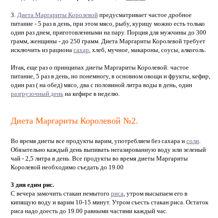
3.
Диета Маргариты Королевой
предусматривает частое дробное
питание - 5 раз в день, при этом мясо, рыбу, курицу можно есть только
один раз днем, приготовленными на пару. Порция для мужчины до 300
грамм, женщины - до 250 грамм. Диета Маргариты Королевой требует
исключить из рациона
сахар
, хлеб, мучное, макароны, соусы, алкоголь.
Итак, еще раз о принципах диеты Маргариты Королевой: частое
питание, 5 раз в день, но понемногу, в основном овощи и фрукты, кефир,
один раз ( на обед) мясо, два с половиной литра воды в день, один
разгрузочный день
на кефире в неделю.
Диета Маргариты Королевой №2.
Во время диеты все продукты варим, употребляем без сахара и
соли
.
Обязательно каждый день выпивать негазированную воду или зеленый
чай - 2,5 литра в день. Все продукты во время диеты Маргариты
Королевой необходимо съедать до 19.00
3 дня едим рис.
С вечера замочить стакан немытого
риса
, утром высыпаем его в
кипящую воду и варим 10-15 минут. Утром съесть стакан риса. Остаток
риса надо доесть до 19.00 равными частями каждый час.