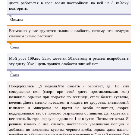
диета работает.я в свое время постройнела на ней на 8 кг.Хочу
повторить.
Оксана
Возможно у вас кружится голова и слабость, потому что желудок
слишком сильно растянут
Соня
Мой рост 169,вес 55,но хочется 50,поэтому я решила испробовать
эту диету. Уже 1 день прошёл, слабости никакой нет.
Соня
Продержалась 1,5 недели.Что сказать - работает, да. Но сил
совершенно нет, (спорт при этой диете противопоказан кст.)
появилась одышка при подъеме по лестнице, стали болеть суставы,
печень. Диета сильно истощает, и нифига не здоровая, витаминный
комплекс и минералка во время не особо помогают, скорее
поддерживают вас от полного разрушения организма. Да, худеется с
нее очень быстро: первую неделю по 1 кг в сутки. Потом вес встал. Я
решила плавно с нее слезать, постепенно увеличивая порции и
добавляя по половинке кусочка черного хлеба, однако даже плавно
перейдя на обычный рацион набрала потерянные 7 кг за 3 недели. Так