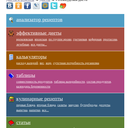
анализатор рецептов
эффективные диеты
кремлевская
,
японская
,
по группе крови
,
гречневая
,
кефирная
,
протасова
,
лечебные
,
все диеты...
калькуляторы
расход калорий
,
вес
,
жир
,
суточная потребность организма
таблицы
совместимость продуктов
,
таблица калорийности
,
состав продуктов
,
календарь беременности
кулинарные рецепты
первые блюда
,
вторые блюда
,
салаты
,
закуски
,
бутерброды
,
десерты
,
выпечка
,
напитки
,
все...
статьи