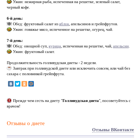
Ужин: нежирная рыба, испеченная на решетке, зеленый салат,
черный кофе.
6-й день:
Обед: фруктовый салат из
яблок
, апельсинов и грейпфрутов.
Ужин: говяжье мясо, испеченное на решетке, огурец, чай.
7-й день:
Обед: овощной суп,
курица
, испеченная на решетке, чай,
апельсин
.
Ужин: фруктовый салат.
Продолжительность голливудская диеты - 2 недели.
Завтрак при голливудской диете или исключить совсем, или чай без
сахара с половинкой грейпфрута.
Прежде чем сесть на диету "
Голливудская диета
", посоветуйтесь с
врачом!
Отзывы о диете
Отзывы ВКонтакте