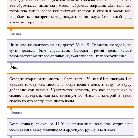
что-сбросилась мышечная масса набралась жировая. Для тех, кто
готов всю жизнь после нее питаться травкой и утреней росой м.б.
подойдет как экспресс метод похудения, но задумайтесь какой вред
это может принести.
птица
Ни за что не садитесь на эту диету! Мне 19. Организм молодой, по
сути, должен был справиться. Сегодня третий день, живот
разрывается! Болят все органы! Жуткая слабость, головокружение!
Мия
Сегодня второй день диеты, 19лет, рост 170, вес 64кг, скинула 1кг.
Чувство голода нет, пью по 3 литра воды в день, в воду по вкусу
добавляю сок лимона. Чувствуется лёгкость, так как раньше очень
сильно переедала, ела как минимум по 4тысячи калорий в день,
спасло то что всегда пью много воды.
Фаина
Всем привет, сожусь с 16.01 и приглашаю всех кто стдит или
собирается в нашу маленькую и дружную группу. в контакте