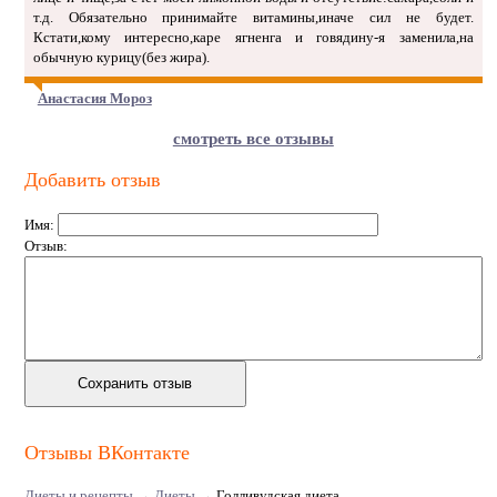
т.д. Обязательно принимайте витамины,иначе сил не будет.
Кстати,кому интересно,каре ягненга и говядину-я заменила,на
обычную курицу(без жира).
Анастасия Мороз
смотреть все отзывы
Добавить отзыв
Имя:
Отзыв:
Отзывы ВКонтакте
Диеты и рецепты
→
Диеты
→
Голливудская диета