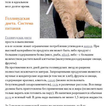
тело в идеальном
весе долгое время.
Голливудская
диета. Система
питания
Голливудская диета
проста в выполнении
и в ее основе лежит ограничение потребления углеводов и
жиров
. При
высокой калорийности продукта им может быть либо продукт с
большим содержанием белка (мясо, рыба,
яйца
), либо - с большим
количеством растительной клетчатки (малоуглеводосодержащие овощи,
фрукты).
На протяжении всех дней диеты голливудских звезд из рациона
полностью исключается завтрак. Запрещенными продуктами являются:
мучные и кондитерские изделия (в том числе хлеб), фрукты и овощи,
содержащие крахмал, алкоголь,
сахар
(можно использовать
безуглеводный сахарозаменитель),
соль
и различные рассолы. Вся пища
должна быть приготовлена без применения масла и жира (позволительно
только варить или готовить на пару). Из напитков разрешаются обычная
вода
и зеленый чай. В день надо выпивать не менее 1,5 литров жидкости.
За 2 недели голливудской диеты вы можете потерять до 9 кг.