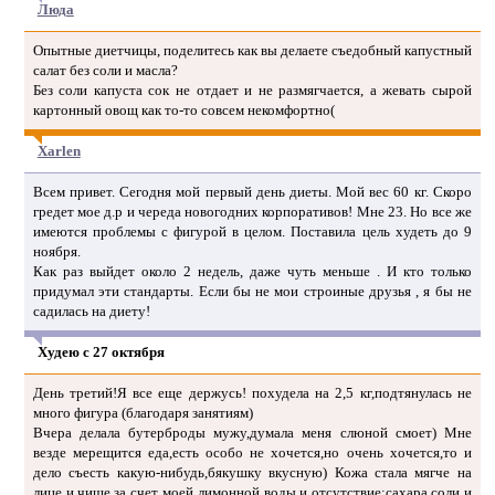
Люда
Опытные диетчицы, поделитесь как вы делаете съедобный капустный
салат без соли и масла?
Без соли капуста сок не отдает и не размягчается, а жевать сырой
картонный овощ как то-то совсем некомфортно(
Xarlen
Всем привет. Сегодня мой первый день диеты. Мой вес 60 кг. Скоро
гредет мое д.р и череда новогодних корпоративов! Мне 23. Но все же
имеются проблемы с фигурой в целом. Поставила цель худеть до 9
ноября.
Как раз выйдет около 2 недель, даже чуть меньше . И кто только
придумал эти стандарты. Если бы не мои строиные друзья , я бы не
садилась на диету!
Худею с 27 октября
День третий!Я все еще держусь! похудела на 2,5 кг,подтянулась не
много фигура (благодаря занятиям)
Вчера делала бутерброды мужу,думала меня слюной смоет) Мне
везде мерещится еда,есть особо не хочется,но очень хочется,то и
дело съесть какую-нибудь,бякушку вкусную) Кожа стала мягче на
лице и чище,за счет моей лимонной воды и отсутствие:сахара,соли и