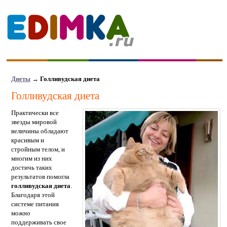
Диеты
→
Голливудская диета
Голливудская диета
Практически все
звезды мировой
величины обладают
красивым и
стройным телом, и
многим из них
достичь таких
результатов помогла
голливудская диета
.
Благодаря этой
системе питания
можно
поддерживать свое