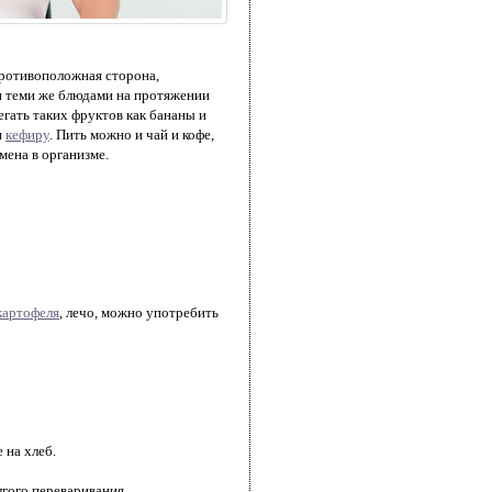
 противоположная сторона,
 и теми же блюдами на протяжении
гать таких фруктов как бананы и
и
кефиру
. Пить можно и чай и кофе,
мена в организме.
картофеля
, лечо, можно употребить
 на хлеб.
лгого переваривания.