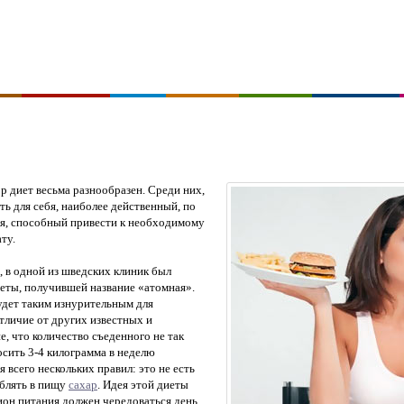
р диет весьма разнообразен. Среди них,
ть для себя, наиболее действенный, по
ия, способный привести к необходимому
ту.
, в одной из шведских клиник был
еты, получившей название «атомная».
удет таким изнурительным для
тличие от других известных и
, что количество съеденного не так
осить 3-4 килограмма в неделю
всего нескольких правил: это не есть
еблять в пищу
сахар
. Идея этой диеты
цион питания должен чередоваться день