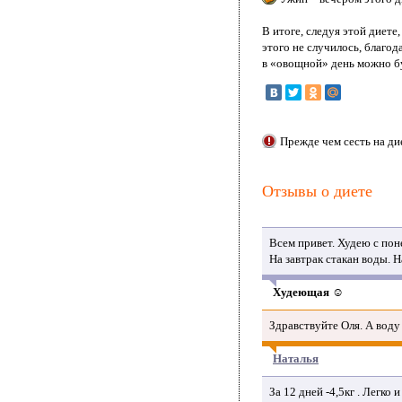
В итоге, следуя этой диете
этого не случилось, благод
в «овощной» день можно б
Прежде чем сесть на ди
Отзывы о диете
Всем привет. Худею с пон
На завтрак стакан воды. Н
Худеющая ☺
Здравствуйте Оля. А воду
Наталья
За 12 дней -4,5кг . Легко