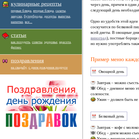
кулинарные рецепты
через день, причем в один 
следующий день необходим
первые блюда
,
вторые блюда
,
салаты
,
закуски
,
бутерброды
,
десерты
,
выпечка
,
Одно из удобств этой идеи 
напитки
,
все...
соскучится по белковой пи
всей диеты. В овощные дни
статьи
виноград
), постные борщи 
как похудеть
,
советы
,
здоровье
,
красота
,
но нужно употреблять также
фитнес
Пример меню каждо
поздравления
на свадьбу
,
с днем рождения подруге
Овощной день
Завтрак – можно съесть
Обед – дневное меню эт
солености.
Ужин – должен быть не п
Белковый день
Завтрак – кофе с молок
Обед – днем можно съес
Ужин – вечером этого 