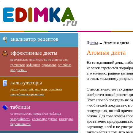
анализатор рецептов
Диеты
→
Атомная диета
Атомная диета
эффективные диеты
кремлевская
,
японская
,
по группе крови
,
На сегодняшний день, выбо
гречневая
,
кефирная
,
протасова
,
лечебные
,
человек стремится подобра
все диеты...
его мнению, рацион питан
и столь желанному результа
калькуляторы
Относительно, не так давно
расход калорий
,
вес
,
жир
,
суточная
потребность организма
изобретен новый рецепт ди
Этот способ похудеть не б
«любителей покушать», в о
таблицы
популярных, по той причине
совместимость продуктов
,
таблица
важно. Для того чтобы сбр
калорийности
,
состав продуктов
,
календарь
достаточно придерживаться 
беременности
картошку, хлеб и не употр
заключается в том, что ра