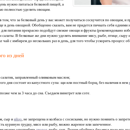
день нужно питаться белковой пищей, а
о полностью уделить овощам.
в том, что за белковый день у вас может получиться соскучится по овощам, и
ще в день овощной. Обобщенно сказать, вам не придется пичкать себя одними
 для питания прекрасно подойдут свежие овощи и фрукты (рекомендовано избе
и салаты. В белковые же дни нужно уделять внимание мясу, рыбе, птице, сыру 
 чай с имбирем до нескольких раз в день, для того чтобы ускорить процесс об
го из дней
 салатик, заправленный оливковым маслом;
ого дня состоит из капустного супа: щи или постный борщ, без наличия в нем
озже чем за 3 часа до сна. Съедаем винегрет или соте.
ом, сыр и
яйцо
, не запрещена и колбаса с сосисками, но нужно помнить о запрете
ть куриную грудку, мясо или рыбу, можно жареное или запеченное.
дня можно употребить
творог
, рыбу, сыр. Лучше обойтись без мяса из-за его до