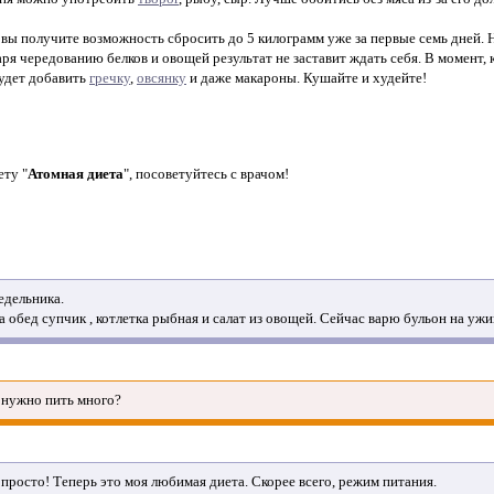
, вы получите возможность сбросить до 5 килограмм уже за первые семь дней. Н
аря чередованию белков и овощей результат не заставит ждать себя. В момент, 
удет добавить
гречку
,
овсянку
и даже макароны. Кушайте и худейте!
ету "
Атомная диета
", посоветуйтесь с врачом!
едельника.
а обед супчик , котлетка рыбная и салат из овощей. Сейчас варю бульон на ужи
 нужно пить много?
 и просто! Теперь это моя любимая диета. Скорее всего, режим питания.