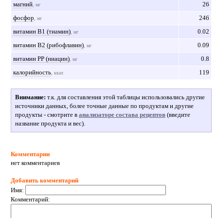
магний
26
, мг
фосфор
246
, мг
витамин В1 (тиамин)
0.02
, мг
витамин В2 (рибофлавин)
0.09
, мг
витамин РР (ниацин)
0.8
, мг
калорийность
119
, ккал
Внимание:
т.к. для составления этой таблицы использовались другие
источники данных, более точные данные по продуктам и другие
продукты - смотрите в
анализаторе состава рецептов
(введите
название продукта и вес).
Комментарии
нет комментариев
Добавить комментарий
Имя:
Комментарий: