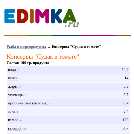
Рыба и морепродукты
→ Консервы "Судак в томате"
Консервы "Судак в томате"
Состав 100 гр. продукта:
вода
74.2
, г
белки
14
, г
жиры
5.3
, г
углеводы
3.7
, г
органические кислоты
0.4
, г
зола
2.4
, г
калий
120
, мг
кальций
507
, мг