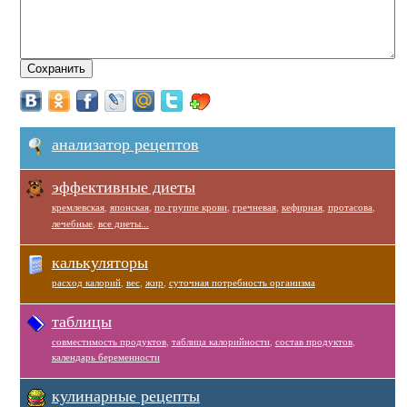
анализатор рецептов
эффективные диеты
кремлевская
,
японская
,
по группе крови
,
гречневая
,
кефирная
,
протасова
,
лечебные
,
все диеты...
калькуляторы
расход калорий
,
вес
,
жир
,
суточная потребность организма
таблицы
совместимость продуктов
,
таблица калорийности
,
состав продуктов
,
календарь беременности
кулинарные рецепты