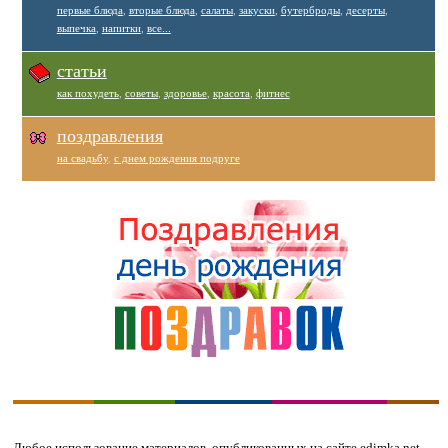
первые блюда
,
вторые блюда
,
салаты
,
закуски
,
бутерброды
,
десерты
,
выпечка
,
напитки
,
все...
статьи
как похудеть
,
советы
,
здоровье
,
красота
,
фитнес
поздравления
на свадьбу
,
с днем рождения подруге
Любое использование материалов, опубликованных на сайте edimka.net,