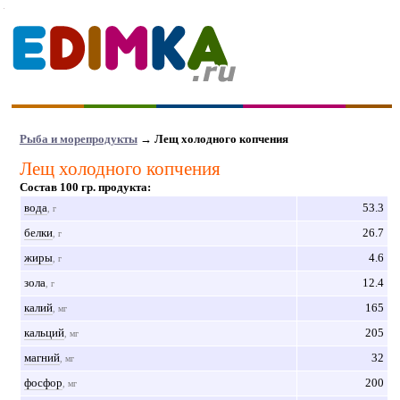
Рыба и морепродукты
→ Лещ холодного копчения
Лещ холодного копчения
Состав 100 гр. продукта:
вода
53.3
, г
белки
26.7
, г
жиры
4.6
, г
зола
12.4
, г
калий
165
, мг
кальций
205
, мг
магний
32
, мг
фосфор
200
, мг