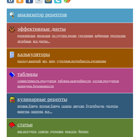
анализатор рецептов
эффективные диеты
кремлевская
,
японская
,
по группе крови
,
гречневая
,
кефирная
,
протасова
,
лечебные
,
все диеты...
калькуляторы
расход калорий
,
вес
,
жир
,
суточная потребность организма
таблицы
совместимость продуктов
,
таблица калорийности
,
состав продуктов
,
календарь беременности
кулинарные рецепты
первые блюда
,
вторые блюда
,
салаты
,
закуски
,
бутерброды
,
десерты
,
выпечка
,
напитки
,
все...
статьи
как похудеть
,
советы
,
здоровье
,
красота
,
фитнес