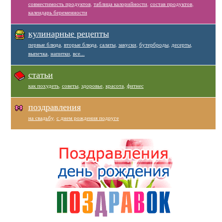
совместимость продуктов
,
таблица калорийности
,
состав продуктов
,
календарь беременности
кулинарные рецепты
первые блюда
,
вторые блюда
,
салаты
,
закуски
,
бутерброды
,
десерты
,
выпечка
,
напитки
,
все...
статьи
как похудеть
,
советы
,
здоровье
,
красота
,
фитнес
поздравления
на свадьбу
,
с днем рождения подруге