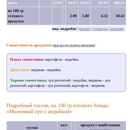
итого
2200
44.05
39.65
95.05
889.25
на 100 гр
готового
2.00
1.80
4.32
40.42
продукта
вид:
подробно
|
кратко
|
углеводы
|
калории
Совместимость продуктов
при раздельном питании
:
Плохо совместимы:
картофель - индейка.
Допустимо:
морковь - индейка.
Хорошо совместимы:
лук репчатый - индейка, морковь - лук
репчатый, картофель - лук репчатый, картофель - морковь.
Подробный состав, на 100 гр готового блюда:
«Молочный суп с индейкой»
кол-
продукт с наибольшим
состав