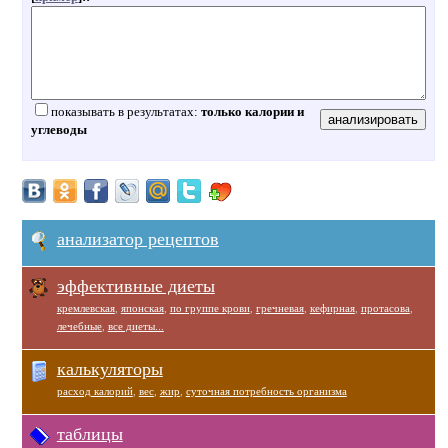
показывать в результатах:
только калории и
углеводы
анализатор рецептов
эффективные диеты
кремлевская
,
японская
,
по группе крови
,
гречневая
,
кефирная
,
протасова
,
лечебные
,
все диеты...
калькуляторы
расход калорий
,
вес
,
жир
,
суточная потребность организма
таблицы