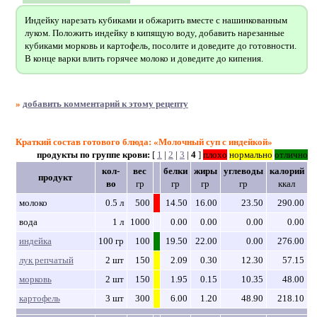
Индейку нарезать кубиками и обжарить вместе с нашинкованным
луком. Положить индейку в кипящую воду, добавить нарезанные
кубиками морковь и картофель, посолите и доведите до готовности.
В конце варки влить горячее молоко и доведите до кипения.
»
добавить комментарий к этому рецепту
Краткий состав готового блюда: «Молочный суп с индейкой»
продукты по группе крови:
[
1
|
2
|
3
|
4
]
плохо
нормально
отлично
кол-
вес
белки
жиры
углеводы
калорий
продукт
во
гр
гр
гр
гр
ккал
молоко
0.5 л
500
14.50
16.00
23.50
290.00
вода
1 л
1000
0.00
0.00
0.00
0.00
индейка
100 гр
100
19.50
22.00
0.00
276.00
лук репчатый
2 шт
150
2.09
0.30
12.30
57.15
морковь
2 шт
150
1.95
0.15
10.35
48.00
картофель
3 шт
300
6.00
1.20
48.90
218.10