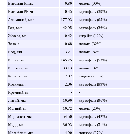
Витамин H, мкг
0.80
молоко (90%)
Витамин PP, мг
0.45
картофель (39%)
Алюминий, мкг
177.93
картофель (65%)
Бор, мкг
42.95
картофель (36%)
Железо, мг
0.42
индейка (42%)
Зола, г
0.48
молоко (32%)
Йод, мкг
3.27
молоко (62%)
Калий, мг
145.75
картофель (53%)
Кальций, мг
33.13
молоко (82%)
Кобальт, мкг
2.02
индейка (33%)
Крахмал, г
2.06
картофель (99%)
Кремний, мг
-
-
Литий, мкг
10.90
картофель (96%)
Магний, мг
10.72
молоко (29%)
Марганец, мкг
54.50
картофель (42%)
Медь, мкг
36.93
картофель (51%)
Молибден, мкг
4.90
морковь (27%)