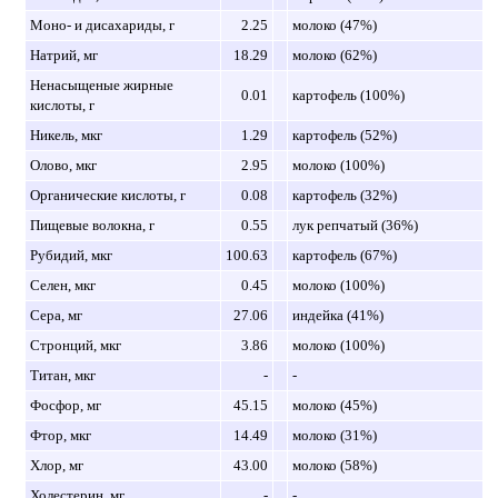
Моно- и дисахариды, г
2.25
молоко (47%)
Натрий, мг
18.29
молоко (62%)
Ненасыщеные жирные
0.01
картофель (100%)
кислоты, г
Никель, мкг
1.29
картофель (52%)
Олово, мкг
2.95
молоко (100%)
Органические кислоты, г
0.08
картофель (32%)
Пищевые волокна, г
0.55
лук репчатый (36%)
Рубидий, мкг
100.63
картофель (67%)
Селен, мкг
0.45
молоко (100%)
Сера, мг
27.06
индейка (41%)
Стронций, мкг
3.86
молоко (100%)
Титан, мкг
-
-
Фосфор, мг
45.15
молоко (45%)
Фтор, мкг
14.49
молоко (31%)
Хлор, мг
43.00
молоко (58%)
Холестерин, мг
-
-