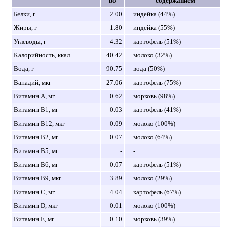
во
содержанием
Белки, г
2.00
индейка (44%)
Жиры, г
1.80
индейка (55%)
Углеводы, г
4.32
картофель (51%)
Калорийность, ккал
40.42
молоко (32%)
Вода, г
90.75
вода (50%)
Ванадий, мкг
27.06
картофель (75%)
Витамин A, мг
0.62
морковь (98%)
Витамин B1, мг
0.03
картофель (41%)
Витамин B12, мкг
0.09
молоко (100%)
Витамин B2, мг
0.07
молоко (64%)
Витамин B5, мг
-
-
Витамин B6, мг
0.07
картофель (51%)
Витамин B9, мкг
3.89
молоко (29%)
Витамин C, мг
4.04
картофель (67%)
Витамин D, мкг
0.01
молоко (100%)
Витамин E, мг
0.10
морковь (39%)