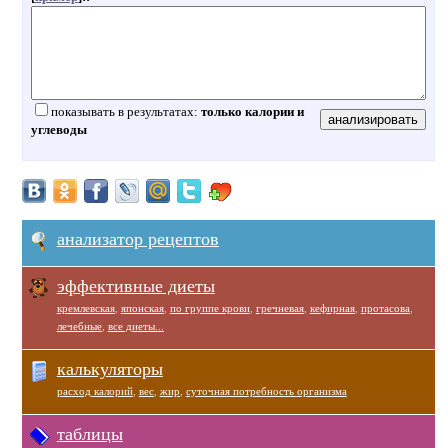
показывать в результатах:
только калории и
углеводы
анализатор рецептов
эффективные диеты
кремлевская
,
японская
,
по группе крови
,
гречневая
,
кефирная
,
протасова
,
лечебные
,
все диеты...
калькуляторы
расход калорий
,
вес
,
жир
,
суточная потребность организма
таблицы