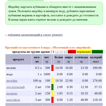
Индейку нарезать кубиками и обжарить вместе с нашинкованным
луком. Положить индейку в кипящую воду, добавить нарезанные
кубиками морковь и картофель, посолите и доведите до готовности.
В конце варки влить горячее молоко и доведите до кипения.
»
добавить комментарий к этому рецепту
Краткий состав готового блюда: «Молочный суп с индейкой»
продукты по группе крови:
[
1
|
2
|
3
|
4
]
плохо
нормально
отлично
кол-
вес
белки
жиры
углеводы
калорий
продукт
во
гр
гр
гр
гр
ккал
молоко
0.5 л
500
14.50
16.00
23.50
290.00
вода
1 л
1000
0.00
0.00
0.00
0.00
индейка
100 гр
100
19.50
22.00
0.00
276.00
лук репчатый
2 шт
150
2.09
0.30
12.30
57.15
морковь
2 шт
150
1.95
0.15
10.35
48.00
картофель
3 шт
300
6.00
1.20
48.90
218.10