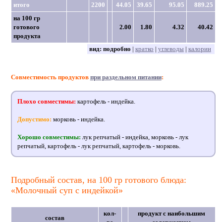
итого
2200
44.05
39.65
95.05
889.25
на 100 гр
готового
2.00
1.80
4.32
40.42
продукта
вид:
подробно
|
кратко
|
углеводы
|
калории
Совместимость продуктов
при раздельном питании
:
Плохо совместимы:
картофель - индейка.
Допустимо:
морковь - индейка.
Хорошо совместимы:
лук репчатый - индейка, морковь - лук
репчатый, картофель - лук репчатый, картофель - морковь.
Подробный состав, на 100 гр готового блюда:
«Молочный суп с индейкой»
кол-
продукт с наибольшим
состав