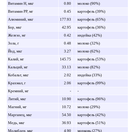
Витамин H, мкг
0.80
молоко (90%)
Витамин PP, мг
0.45
картофель (39%)
Алюминий, мкг
177.93
картофель (65%)
Бор, мкг
42.95
картофель (36%)
Железо, мг
0.42
индейка (42%)
Зола, г
0.48
молоко (32%)
Йод, мкг
3.27
молоко (62%)
Калий, мг
145.75
картофель (53%)
Кальций, мг
33.13
молоко (82%)
Кобальт, мкг
2.02
индейка (33%)
Крахмал, г
2.06
картофель (99%)
Кремний, мг
-
-
Литий, мкг
10.90
картофель (96%)
Магний, мг
10.72
молоко (29%)
Марганец, мкг
54.50
картофель (42%)
Медь, мкг
36.93
картофель (51%)
Молибден, мкг
4.90
морковь (27%)