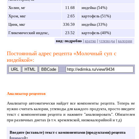
Холин, мг
11.68
индейка (54%)
Хром, мкг
2.65
картофель (51%)
Цинк, мкг
336.59
индейка (33%)
Гликемический индекс,
23.52
картофель (40%)
вид:
подробно
|
кратко
|
углеводы
|
калории
Постоянный адрес рецепта «Молочный суп с
индейкой»:
Анализатор рецептов
Анализатор автоматически найдет все компоненты рецепта. Теперь не
нужно считать калории, углеводы для каждого продукта, просто введите
текст с компонентами рецепта и нажмите "анализировать". Обязателен
при различных диетах (в т.ч. кремлевской, низкокалорийной и т.д)
Введите (вставьте) текст с компонентами (продуктами) рецепта
[
пример
]:
: