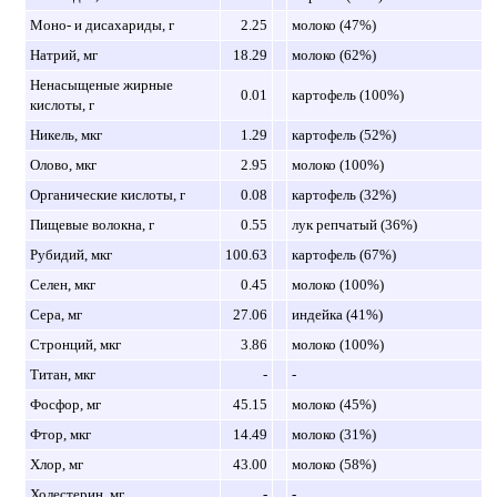
Моно- и дисахариды, г
2.25
молоко (47%)
Натрий, мг
18.29
молоко (62%)
Ненасыщеные жирные
0.01
картофель (100%)
кислоты, г
Никель, мкг
1.29
картофель (52%)
Олово, мкг
2.95
молоко (100%)
Органические кислоты, г
0.08
картофель (32%)
Пищевые волокна, г
0.55
лук репчатый (36%)
Рубидий, мкг
100.63
картофель (67%)
Селен, мкг
0.45
молоко (100%)
Сера, мг
27.06
индейка (41%)
Стронций, мкг
3.86
молоко (100%)
Титан, мкг
-
-
Фосфор, мг
45.15
молоко (45%)
Фтор, мкг
14.49
молоко (31%)
Хлор, мг
43.00
молоко (58%)
Холестерин, мг
-
-