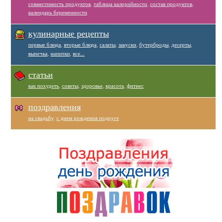
совместимость продуктов
,
таблица калорийности
,
состав продуктов
,
календарь беременности
кулинарные рецепты
первые блюда
,
вторые блюда
,
салаты
,
закуски
,
бутерброды
,
десерты
,
выпечка
,
напитки
,
все...
статьи
как похудеть
,
советы
,
здоровье
,
красота
,
фитнес
поздравления
на свадьбу
,
с днем рождения подруге