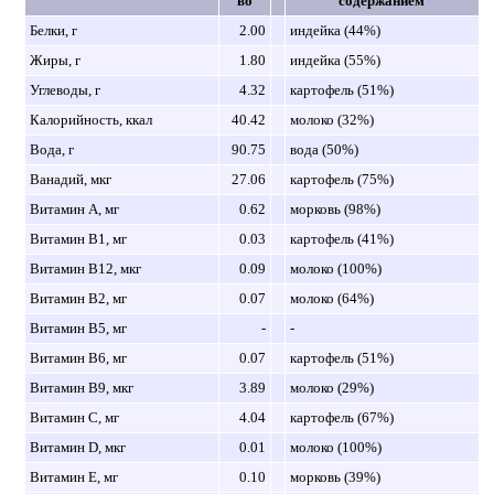
во
содержанием
Белки, г
2.00
индейка (44%)
Жиры, г
1.80
индейка (55%)
Углеводы, г
4.32
картофель (51%)
Калорийность, ккал
40.42
молоко (32%)
Вода, г
90.75
вода (50%)
Ванадий, мкг
27.06
картофель (75%)
Витамин A, мг
0.62
морковь (98%)
Витамин B1, мг
0.03
картофель (41%)
Витамин B12, мкг
0.09
молоко (100%)
Витамин B2, мг
0.07
молоко (64%)
Витамин B5, мг
-
-
Витамин B6, мг
0.07
картофель (51%)
Витамин B9, мкг
3.89
молоко (29%)
Витамин C, мг
4.04
картофель (67%)
Витамин D, мкг
0.01
молоко (100%)
Витамин E, мг
0.10
морковь (39%)