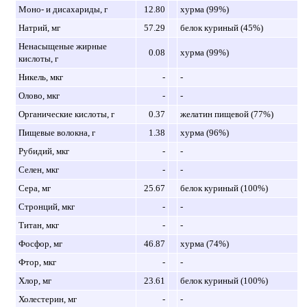
Моно- и дисахариды, г
12.80
хурма (99%)
Натрий, мг
57.29
белок куриный (45%)
Ненасыщеные жирные
0.08
хурма (99%)
кислоты, г
Никель, мкг
-
-
Олово, мкг
-
-
Органические кислоты, г
0.37
желатин пищевой (77%)
Пищевые волокна, г
1.38
хурма (96%)
Рубидий, мкг
-
-
Селен, мкг
-
-
Сера, мг
25.67
белок куриный (100%)
Стронций, мкг
-
-
Титан, мкг
-
-
Фосфор, мг
46.87
хурма (74%)
Фтор, мкг
-
-
Хлор, мг
23.61
белок куриный (100%)
Холестерин, мг
-
-