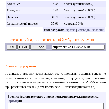
Холин, мг
5.35
белок куриный (99%)
Хром, мкг
0.41
белок куриный (100%)
Цинк, мкг
31.71
белок куриный (100%)
Гликемический индекс,
37.61
хурма (100%)
вид:
подробно
|
кратко
|
углеводы
|
калории
Постоянный адрес рецепта «Самбук из хурмы»:
Анализатор рецептов
Анализатор автоматически найдет все компоненты рецепта. Теперь не
нужно считать калории, углеводы для каждого продукта, просто введите
текст с компонентами рецепта и нажмите "анализировать". Обязателен
при различных диетах (в т.ч. кремлевской, низкокалорийной и т.д)
Введите (вставьте) текст с компонентами (продуктами) рецепта
[
пример
]:
: