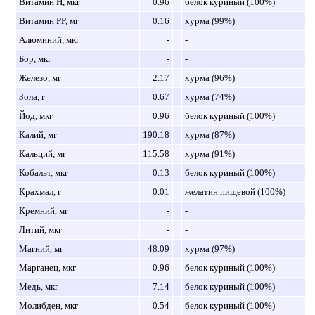
Витамин H, мкг
0.96
белок куриный (100%)
Витамин PP, мг
0.16
хурма (99%)
Алюминий, мкг
-
-
Бор, мкг
-
-
Железо, мг
2.17
хурма (96%)
Зола, г
0.67
хурма (74%)
Йод, мкг
0.96
белок куриный (100%)
Калий, мг
190.18
хурма (87%)
Кальций, мг
115.58
хурма (91%)
Кобальт, мкг
0.13
белок куриный (100%)
Крахмал, г
0.01
желатин пищевой (100%)
Кремний, мг
-
-
Литий, мкг
-
-
Магний, мг
48.09
хурма (97%)
Марганец, мкг
0.96
белок куриный (100%)
Медь, мкг
7.14
белок куриный (100%)
Молибден, мкг
0.54
белок куриный (100%)