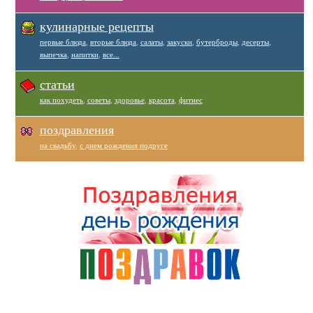
кулинарные рецепты
первые блюда
,
вторые блюда
,
салаты
,
закуски
,
бутерброды
,
десерты
,
выпечка
,
напитки
,
все...
статьи
как похудеть
,
советы
,
здоровье
,
красота
,
фитнес
поздравления
на свадьбу
,
с днем рождения подруге