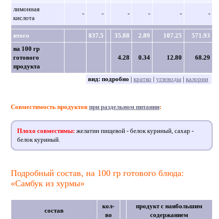
лимонная
-
-
-
-
-
-
кислота
итого
837.5
35.88
2.89
107.25
571.93
на 100 гр
готового
4.28
0.34
12.80
68.29
продукта
вид:
подробно
|
кратко
|
углеводы
|
калории
Совместимость продуктов
при раздельном питании
:
Плохо совместимы:
желатин пищевой - белок куриный, сахар -
белок куриный.
Подробный состав, на 100 гр готового блюда:
«Самбук из хурмы»
кол-
продукт с наибольшим
состав
во
содержанием