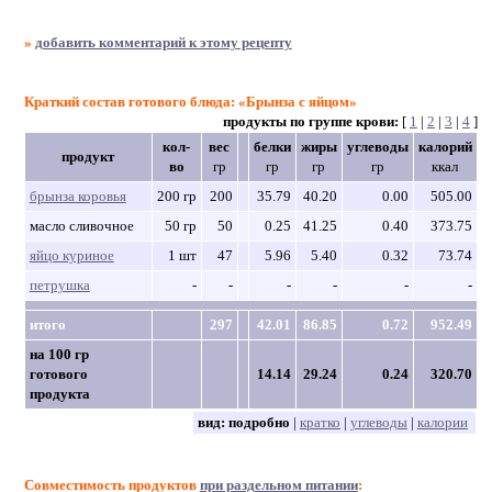
»
добавить комментарий к этому рецепту
Краткий состав готового блюда: «Брынза с яйцом»
продукты по группе крови:
[
1
|
2
|
3
|
4
]
кол-
вес
белки
жиры
углеводы
калорий
продукт
во
гр
гр
гр
гр
ккал
брынза коровья
200 гр
200
35.79
40.20
0.00
505.00
масло сливочное
50 гр
50
0.25
41.25
0.40
373.75
яйцо куриное
1 шт
47
5.96
5.40
0.32
73.74
петрушка
-
-
-
-
-
-
итого
297
42.01
86.85
0.72
952.49
на 100 гр
готового
14.14
29.24
0.24
320.70
продукта
вид:
подробно
|
кратко
|
углеводы
|
калории
Совместимость продуктов
при раздельном питании
: