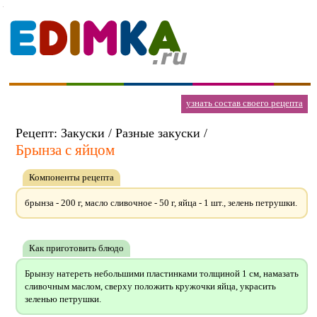
узнать состав своего рецепта
Рецепт: Закуски / Разные закуски /
Брынза с яйцом
Компоненты рецепта
брынза - 200 г, масло сливочное - 50 г, яйца - 1 шт., зелень петрушки.
Как приготовить блюдо
Брынзу натереть небольшими пластинками толщиной 1 см, намазать
сливочным маслом, сверху положить кружочки яйца, украсить
зеленью петрушки.