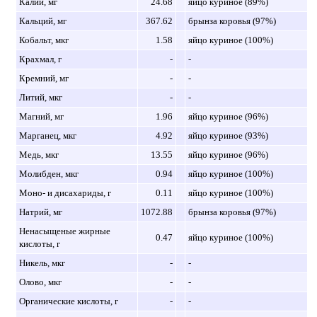
Калий, мг
24.68
яйцо куриное (89%)
Кальций, мг
367.62
брынза коровья (97%)
Кобальт, мкг
1.58
яйцо куриное (100%)
Крахмал, г
-
-
Кремний, мг
-
-
Литий, мкг
-
-
Магний, мг
1.96
яйцо куриное (96%)
Марганец, мкг
4.92
яйцо куриное (93%)
Медь, мкг
13.55
яйцо куриное (96%)
Молибден, мкг
0.94
яйцо куриное (100%)
Моно- и дисахариды, г
0.11
яйцо куриное (100%)
Натрий, мг
1072.88
брынза коровья (97%)
Ненасыщеные жирные
0.47
яйцо куриное (100%)
кислоты, г
Никель, мкг
-
-
Олово, мкг
-
-
Органические кислоты, г
-
-