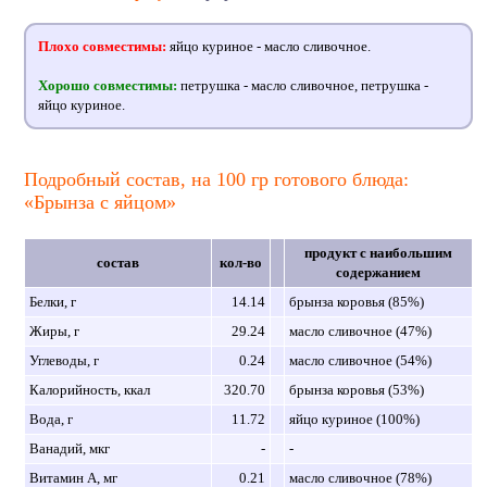
Плохо совместимы:
яйцо куриное - масло сливочное.
Хорошо совместимы:
петрушка - масло сливочное, петрушка -
яйцо куриное.
Подробный состав, на 100 гр готового блюда:
«Брынза с яйцом»
продукт с наибольшим
состав
кол-во
содержанием
Белки, г
14.14
брынза коровья (85%)
Жиры, г
29.24
масло сливочное (47%)
Углеводы, г
0.24
масло сливочное (54%)
Калорийность, ккал
320.70
брынза коровья (53%)
Вода, г
11.72
яйцо куриное (100%)
Ванадий, мкг
-
-
Витамин A, мг
0.21
масло сливочное (78%)