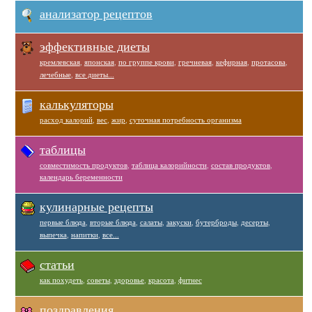
анализатор рецептов
эффективные диеты
кремлевская
,
японская
,
по группе крови
,
гречневая
,
кефирная
,
протасова
,
лечебные
,
все диеты...
калькуляторы
расход калорий
,
вес
,
жир
,
суточная потребность организма
таблицы
совместимость продуктов
,
таблица калорийности
,
состав продуктов
,
календарь беременности
кулинарные рецепты
первые блюда
,
вторые блюда
,
салаты
,
закуски
,
бутерброды
,
десерты
,
выпечка
,
напитки
,
все...
статьи
как похудеть
,
советы
,
здоровье
,
красота
,
фитнес
поздравления