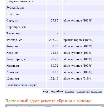
Пищевые волокна, г
-
-
Рубидий, мкг
-
-
Селен, мкг
-
-
Сера, мг
27.85
яйцо куриное (100%)
Стронций, мкг
-
-
Титан, мкг
-
-
Фосфор, мг
296.20
брынза коровья (88%)
Фтор, мкг
8.70
яйцо куриное (100%)
Хлор, мг
24.68
яйцо куриное (100%)
Холестерин, мг
90.20
яйцо куриное (100%)
Холин, мг
39.72
яйцо куриное (100%)
Хром, мкг
0.63
яйцо куриное (100%)
Цинк, мкг
192.49
яйцо куриное (91%)
Гликемический индекс,
-
-
вид:
подробно
|
кратко
|
углеводы
|
калории
Постоянный адрес рецепта «Брынза с яйцом»: