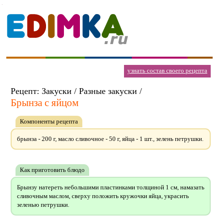
узнать состав своего рецепта
Рецепт: Закуски / Разные закуски /
Брынза с яйцом
Компоненты рецепта
брынза - 200 г, масло сливочное - 50 г, яйца - 1 шт., зелень петрушки.
Как приготовить блюдо
Брынзу натереть небольшими пластинками толщиной 1 см, намазать
сливочным маслом, сверху положить кружочки яйца, украсить
зеленью петрушки.