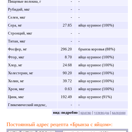
Пищевые волокна, г
-
-
Рубидий, мкг
-
-
Селен, мкг
-
-
Сера, мг
27.85
яйцо куриное (100%)
Стронций, мкг
-
-
Титан, мкг
-
-
Фосфор, мг
296.20
брынза коровья (88%)
Фтор, мкг
8.70
яйцо куриное (100%)
Хлор, мг
24.68
яйцо куриное (100%)
Холестерин, мг
90.20
яйцо куриное (100%)
Холин, мг
39.72
яйцо куриное (100%)
Хром, мкг
0.63
яйцо куриное (100%)
Цинк, мкг
192.49
яйцо куриное (91%)
Гликемический индекс,
-
-
вид:
подробно
|
кратко
|
углеводы
|
калории
Постоянный адрес рецепта «Брынза с яйцом»: