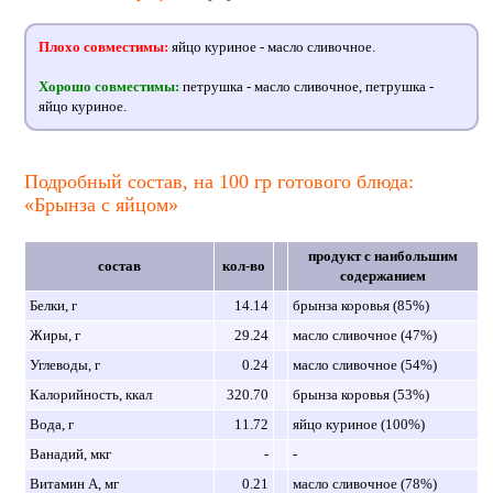
Плохо совместимы:
яйцо куриное - масло сливочное.
Хорошо совместимы:
петрушка - масло сливочное, петрушка -
яйцо куриное.
Подробный состав, на 100 гр готового блюда:
«Брынза с яйцом»
продукт с наибольшим
состав
кол-во
содержанием
Белки, г
14.14
брынза коровья (85%)
Жиры, г
29.24
масло сливочное (47%)
Углеводы, г
0.24
масло сливочное (54%)
Калорийность, ккал
320.70
брынза коровья (53%)
Вода, г
11.72
яйцо куриное (100%)
Ванадий, мкг
-
-
Витамин A, мг
0.21
масло сливочное (78%)