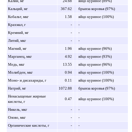
Калий, мг
24.68
яйцо куриное (89%)
Кальций, мг
367.62
брынза коровья (97%)
Кобальт, мкг
1.58
яйцо куриное (100%)
Крахмал, г
-
-
Кремний, мг
-
-
Литий, мкг
-
-
Магний, мг
1.96
яйцо куриное (96%)
Марганец, мкг
4.92
яйцо куриное (93%)
Медь, мкг
13.55
яйцо куриное (96%)
Молибден, мкг
0.94
яйцо куриное (100%)
Моно- и дисахариды, г
0.11
яйцо куриное (100%)
Натрий, мг
1072.88
брынза коровья (97%)
Ненасыщеные жирные
0.47
яйцо куриное (100%)
кислоты, г
Никель, мкг
-
-
Олово, мкг
-
-
Органические кислоты, г
-
-