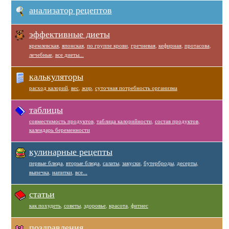
анализатор рецептов
эффективные диеты
кремлевская
,
японская
,
по группе крови
,
гречневая
,
кефирная
,
протасова
,
лечебные
,
все диеты...
калькуляторы
расход калорий
,
вес
,
жир
,
суточная потребность организма
таблицы
совместимость продуктов
,
таблица калорийности
,
состав продуктов
,
календарь беременности
кулинарные рецепты
первые блюда
,
вторые блюда
,
салаты
,
закуски
,
бутерброды
,
десерты
,
выпечка
,
напитки
,
все...
статьи
как похудеть
,
советы
,
здоровье
,
красота
,
фитнес
поздравления