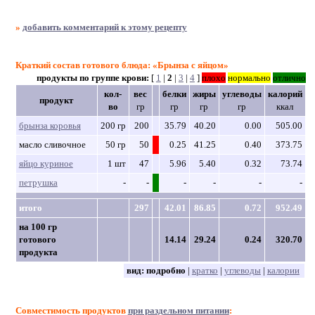
»
добавить комментарий к этому рецепту
Краткий состав готового блюда: «Брынза с яйцом»
продукты по группе крови:
[
1
|
2
|
3
|
4
]
плохо
нормально
отлично
кол-
вес
белки
жиры
углеводы
калорий
продукт
во
гр
гр
гр
гр
ккал
брынза коровья
200 гр
200
35.79
40.20
0.00
505.00
масло сливочное
50 гр
50
0.25
41.25
0.40
373.75
яйцо куриное
1 шт
47
5.96
5.40
0.32
73.74
петрушка
-
-
-
-
-
-
итого
297
42.01
86.85
0.72
952.49
на 100 гр
готового
14.14
29.24
0.24
320.70
продукта
вид:
подробно
|
кратко
|
углеводы
|
калории
Совместимость продуктов
при раздельном питании
: