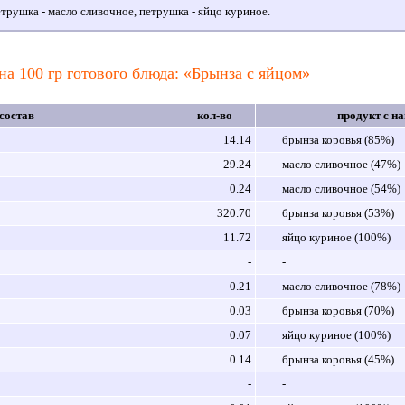
трушка - масло сливочное, петрушка - яйцо куриное.
на 100 гр готового блюда: «Брынза с яйцом»
состав
кол-во
продукт с н
14.14
брынза коровья (85%)
29.24
масло сливочное (47%)
0.24
масло сливочное (54%)
320.70
брынза коровья (53%)
11.72
яйцо куриное (100%)
-
-
0.21
масло сливочное (78%)
0.03
брынза коровья (70%)
0.07
яйцо куриное (100%)
0.14
брынза коровья (45%)
-
-