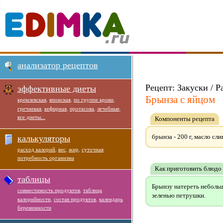
анализатор рецептов
Рецепт: Закуски / Р
эффективные диеты
Брынза с яйцом
кремлевская
,
японская
,
по группе крови
,
гречневая
,
кефирная
,
протасова
,
лечебные
,
все диеты...
Компоненты рецепта
брынза - 200 г, масло слив
калькуляторы
расход калорий
,
вес
,
жир
,
суточная
потребность организма
Как приготовить блюдо
таблицы
Брынзу натереть небольш
совместимость продуктов
,
таблица
зеленью петрушки.
калорийности
,
состав продуктов
,
календарь
беременности