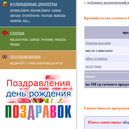
»
добавить комментарий к
кулинарные рецепты
первые блюда
,
вторые блюда
,
салаты
,
закуски
,
бутерброды
,
десерты
,
выпечка
,
Краткий состав готового 
напитки
,
все...
статьи
про
как похудеть
,
советы
,
здоровье
,
красота
,
брынза коровья
фитнес
масло сливочное
поздравления
яйцо куриное
на свадьбу
,
с днем рождения подруге
петрушка
итого
на 100 гр готового проду
Совместимость продукто
Плохо совместимы:
яйцо