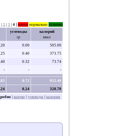
1
|
2
|
3
|
4
]
плохо
нормально
отлично
углеводы
калорий
гр
ккал
.20
0.00
505.00
.25
0.40
373.75
.40
0.32
73.74
-
-
-
.85
0.72
952.49
.24
0.24
320.70
дробно
|
кратко
|
углеводы
|
калории