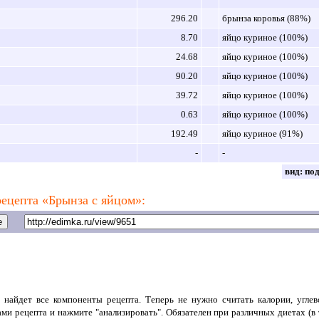
296.20
брынза коровья (88%)
8.70
яйцо куриное (100%)
24.68
яйцо куриное (100%)
90.20
яйцо куриное (100%)
39.72
яйцо куриное (100%)
0.63
яйцо куриное (100%)
192.49
яйцо куриное (91%)
-
-
вид:
по
ецепта «Брынза с яйцом»:
 найдет все компоненты рецепта. Теперь не нужно считать калории, угле
ами рецепта и нажмите "анализировать". Обязателен при различных диетах (в 