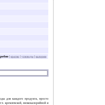
дробно
|
кратко
|
углеводы
|
калории
воды для каждого продукта, просто
т.ч. кремлевской, низкокалорийной и