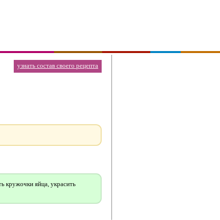
узнать состав своего рецепта
ь кружочки яйца, украсить