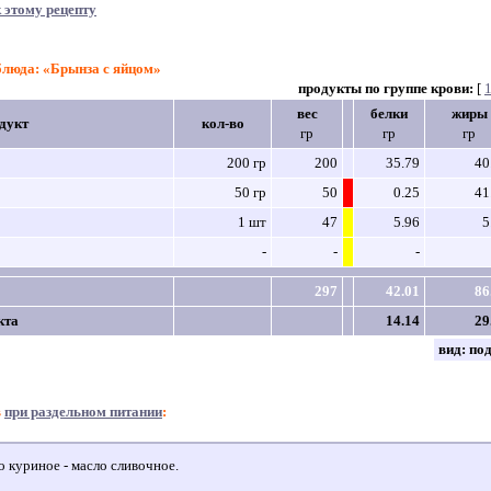
 этому рецепту
блюда: «Брынза с яйцом»
продукты по группе крови:
[
вес
белки
жиры
дукт
кол-во
гр
гр
гр
200 гр
200
35.79
40
50 гр
50
0.25
41
1 шт
47
5.96
5
-
-
-
297
42.01
86
кта
14.14
29
вид:
по
в
при раздельном питании
:
 куриное - масло сливочное.