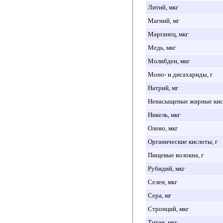
Литий, мкг
Магний, мг
Марганец, мкг
Медь, мкг
Молибден, мкг
Моно- и дисахариды, г
Натрий, мг
Ненасыщеные жирные кисл
Никель, мкг
Олово, мкг
Органические кислоты, г
Пищевые волокна, г
Рубидий, мкг
Селен, мкг
Сера, мг
Стронций, мкг
Титан, мкг