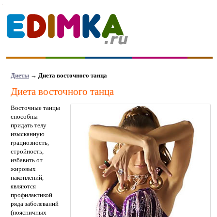
Диеты
→
Диета восточного танца
Диета восточного танца
Восточные танцы
способны
придать телу
изысканную
грациозность,
стройность,
избавить от
жировых
накоплений,
являются
профилактикой
ряда заболеваний
(поясничных