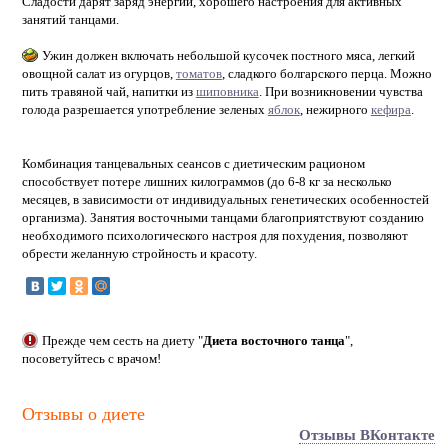
Сладости дарят заряд энергии, хорошего настроения для активных
занятий танцами.
Ужин должен включать небольшой кусочек постного мяса, легкий
овощной салат из огурцов,
томатов
, сладкого болгарского перца. Можно
пить травяной чай, напитки из
шиповника
. При возникновении чувства
голода разрешается употребление зеленых
яблок
, нежирного
кефира
.
Комбинация танцевальных сеансов с диетическим рационом
способствует потере лишних килограммов (до 6-8 кг за несколько
месяцев, в зависимости от индивидуальных генетических особенностей
организма). Занятия восточными танцами благоприятствуют созданию
необходимого психологического настроя для похудения, позволяют
обрести желанную стройность и красоту.
Прежде чем сесть на диету "
Диета восточного танца
",
посоветуйтесь с врачом!
Отзывы о диете
Отзывы ВКонтакте