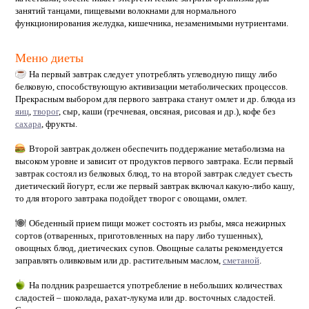
занятий танцами, пищевыми волокнами для нормального
функционирования желудка, кишечника, незаменимыми нутриентами.
Меню диеты
На первый завтрак следует употреблять углеводную пищу либо
белковую, способствующую активизации метаболических процессов.
Прекрасным выбором для первого завтрака станут омлет и др. блюда из
яиц
,
творог
, сыр, каши (гречневая, овсяная, рисовая и др.), кофе без
сахара
, фрукты.
Второй завтрак должен обеспечить поддержание метаболизма на
высоком уровне и зависит от продуктов первого завтрака. Если первый
завтрак состоял из белковых блюд, то на второй завтрак следует съесть
диетический йогурт, если же первый завтрак включал какую-либо кашу,
то для второго завтрака подойдет творог с овощами, омлет.
Обеденный прием пищи может состоять из рыбы, мяса нежирных
сортов (отваренных, приготовленных на пару либо тушенных),
овощных блюд, диетических супов. Овощные салаты рекомендуется
заправлять оливковым или др. растительным маслом,
сметаной
.
На полдник разрешается употребление в небольших количествах
сладостей – шоколада, рахат-лукума или др. восточных сладостей.