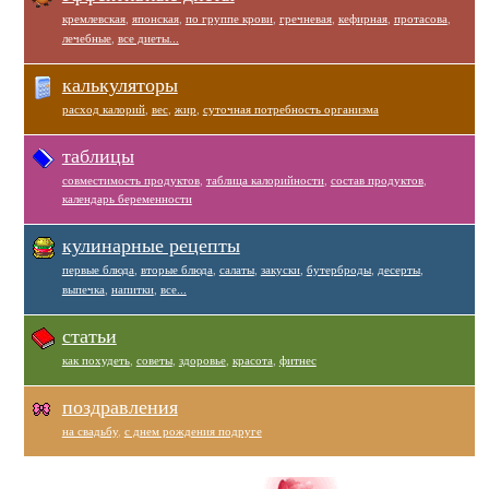
кремлевская
,
японская
,
по группе крови
,
гречневая
,
кефирная
,
протасова
,
лечебные
,
все диеты...
калькуляторы
расход калорий
,
вес
,
жир
,
суточная потребность организма
таблицы
совместимость продуктов
,
таблица калорийности
,
состав продуктов
,
календарь беременности
кулинарные рецепты
первые блюда
,
вторые блюда
,
салаты
,
закуски
,
бутерброды
,
десерты
,
выпечка
,
напитки
,
все...
статьи
как похудеть
,
советы
,
здоровье
,
красота
,
фитнес
поздравления
на свадьбу
,
с днем рождения подруге