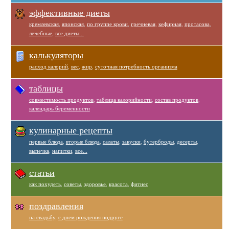
эффективные диеты
кремлевская
,
японская
,
по группе крови
,
гречневая
,
кефирная
,
протасова
,
лечебные
,
все диеты...
калькуляторы
расход калорий
,
вес
,
жир
,
суточная потребность организма
таблицы
совместимость продуктов
,
таблица калорийности
,
состав продуктов
,
календарь беременности
кулинарные рецепты
первые блюда
,
вторые блюда
,
салаты
,
закуски
,
бутерброды
,
десерты
,
выпечка
,
напитки
,
все...
статьи
как похудеть
,
советы
,
здоровье
,
красота
,
фитнес
поздравления
на свадьбу
,
с днем рождения подруге