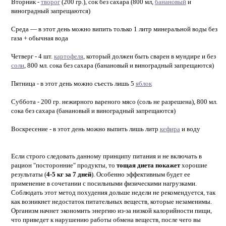
Вторник -
творог
(200 гр.), сок без сахара (800 мл,
банановый
и
виноградный запрещаются)
Среда — в этот день можно випить только 1 литр минеральной воды без
газа + обычная вода
Четверг - 4 шт.
картофеля
, который должен быть сварен в мундире и без
соли
, 800 мл. сока без сахара (банановый и виноградный запрещаются)
Пятница - в этот день можно съесть лишь 5
яблок
Суббота - 200 гр. нежирного вареного мясо (соль не разрешена), 800 мл.
сока без сахара (банановый и виноградный запрещаются)
Воскресение - в этот день можно выпить лишь литр
кефира
и воду
Если строго следовать данному принципу питания и не включать в
рацион "посторонние" продукты, то
тощая диета покажет
хорошие
результаты (
4-5 кг за 7 дней
). Особенно эффективным будет ее
применение в сочетании с посильными физическими нагрузками.
Соблюдать этот метод похудения дольше недели не рекомендуется, так
как возникнет недостаток питательных веществ, которые незаменимы.
Организм начнет экономить энергию из-за низкой калорийности пищи,
что приведет к нарушению работы обмена веществ, после чего вы