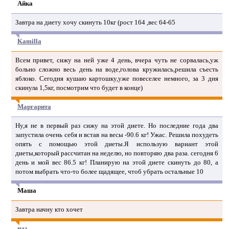
Айка
Завтра на диету хочу скинуть 10кг (рост 164 ,вес 64-65
Kamilla
Всем привет, сижу на ней уже 4 день, вчера чуть не сорвалась,уж
больно сложно весь день на воде,голова кружилась,решила съесть
яблоко. Сегодня кушаю картошку,уже повеселее немного, за 3 дня
скинула 1,5кг, посмотрим что будет в конце)
Маргарита
Ну,я не в первый раз сижу на этой диете. Но последние года два
запустила очень себя и встав на весы -90.6 кг! Ужас. Решила похудеть
опять с помощью этой диеты.Я использую вариант этой
диеты,который рассчитан на неделю, но повторяю два раза. сегодня 6
день и мой вес 86.5 кг! Планирую на этой диете скинуть до 80, а
потом выбрать что-то более щадящее, чтоб убрать остальные 10
Маша
Завтра начну кто хочет
наз