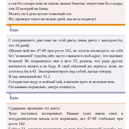
а сок без сахара пока не нашла, выпью баночку энергетика без сахара,
там 10 калорий на банку.
Может, на 4 день куплю томатный сок.
Вес проверю через несколько дней, как весы подвезут
Кара
С сегодняшнего дня сижу на этой диете, взяла диету с выходом (та,
что 18 дней)
Обычно мой вес 47-49 при росте 162, но хотела посмотреть на себя
без "излишней" худобы, ибо часто слышала в свой адрес, что выгляжу
больной. Не понравилось мне в весе 55, решила, что ради других
внешность менять я не буду. В свой обычный вес вернусь легко, но
хотелось бы в 45. Экспериментирую над собой, проще говоря)
И так, начальный вес 51,2.
Сегодня пью воду и зелёный чай, в магазин идти за молоком лень.
Отсиживаю нормально, завтра отпишусь.
Кара
Сударыни, проверяю эту диету.
Хочу поставить эксперимент. Раньше тоже имела опыт в
похудении,потом начала есть нормально, вес 47-49 стабильно при
росте 162.
Сейчас 51, захотела посмотреть на тело без "излишней" худобы, т.к.