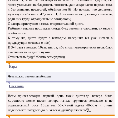
часто указывали на бледность, тонкость, да и люди часто парили, мол,
я без женских прелестей, объёмов нет🤣 Но поняла, что дерьмово
чувствую себя что с 47,что с 51, А на мнение окружающих плевать,
ради них грудь отращивать не собираюсь)
С завтра приступаю к столь очаровательной диете.
Рыбные и мясные продукты иногда буду заменять овощами, т.к мясо я
особо не ем.
К тому же, диета будет с выходом, наверняка вы уже читали в
предыдущих отзывах о нём)
И 3-4 раза в неделю 10тыс шагов, ибо спорт категорически не люблю,
а активность на диете нужна.
Отписывать буду! Желаю всем удачи))
Кара
Чем можно заменить яблоки?
Светлана
Всем привет.сегодня первый день моей диеты.до вечера было
хорошо,но после шести вечера начала гружится голова,но я не
сорвалась.мой рось 165,а вес 56-57.мой идеал 48-50кг я очень
нвдеюсь что похудею до 50кг.всем удачи!держитесь👌_