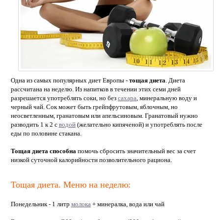
Одна из самых популярных диет Европы -
тощая диета
. Диета
рассчитана на неделю. Из напитков в течении этих семи дней
разрешается употреблять соки, но без
сахара
, минеральную воду и
черный чай. Сок может быть грейпфрутовым, яблочным, но
неосветленным, гранатовым или апельсиновым. Гранатовый нужно
разводить 1 к 2 с
водой
(желательно кипяченой) и употреблять после
еды по половине стакана.
Тощая диета способна
помочь сбросить значительный вес за счет
низкой суточной калорийности позволительного рациона.
Тощая диета. Меню на неделю:
Понедельник - 1 литр
молока
+ минералка, вода или чай