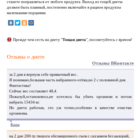
станете поправляться от любого продукта. Выход из тощей диеты
должен быть плавный, постепенно включайте в рацион продукты
маленькими порциями.
Прежде чем сесть на диету "
Тощая диета
", посоветуйтесь с врачом!
Отзывы о диете
Отзывы ВКонтакте
за 2 дня я вернула себе привычный вес..
Я понимаю,большая часть набранного-отёки,но 2 с половиной дня.
Фантастика!
Сейчас вес составляет 48,4.
Пожалуй,остановлюсь,не хотелось бы убить организм и потом
набрать 15434 кг.
Но диета рабочая, это уж точно,особенно в качестве очистки
организма.
Кара
на 2 дне 200 гр творога обезжиренного съем с сахзамом без калорий,