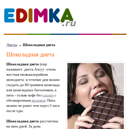
Диеты
→
Шоколадная диета
Шоколадная диета
Шоколадная диета
(еще
называют: диета Алсу) - очень
жесткая низкокалорийная
монодиета: в течение дня можно
съедать до 80 граммов шоколада
или шоколадных батончиков, а
пить - только кофе без
сахара
с
обезжиренным
молоком
. Пить
можно не ранее чем через 3 часа
после еды.
Шоколадная диета
рассчитана
на пять дней. За день