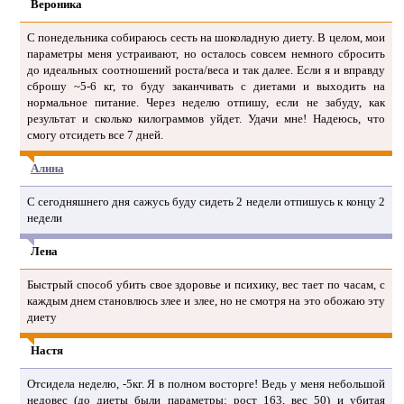
Вероника
С понедельника собираюсь сесть на шоколадную диету. В целом, мои
параметры меня устраивают, но осталось совсем немного сбросить
до идеальных соотношений роста/веса и так далее. Если я и вправду
сброшу ~5-6 кг, то буду заканчивать с диетами и выходить на
нормальное питание. Через неделю отпишу, если не забуду, как
результат и сколько килограммов уйдет. Удачи мне! Надеюсь, что
смогу отсидеть все 7 дней.
Алина
С сегодняшнего дня сажусь буду сидеть 2 недели отпишусь к концу 2
недели
Лена
Быстрый способ убить свое здоровье и психику, вес тает по часам, с
каждым днем становлюсь злее и злее, но не смотря на это обожаю эту
диету
Настя
Отсидела неделю, -5кг. Я в полном восторге! Ведь у меня небольшой
недовес (до диеты были параметры: рост 163, вес 50) и убитая