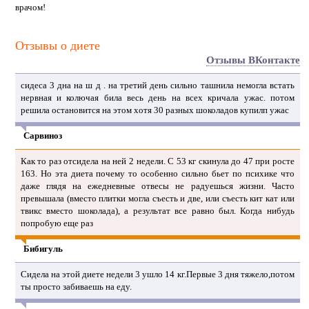
врачом!
Отзывы о диете
Отзывы ВКонтакте
сидеса 3 дна на ш д . на третий день сильно ташнила немогла встать
нервная и колючая била весь день на всех кричала ужас. потом
решила остановится на этом хотя 30 разных шоколадов купилп ужас
Сарвиноз
Как то раз отсидела на ней 2 недели. С 53 кг скинула до 47 при росте
163. Но эта диета почему то особенно сильно бьет по психике что
даже глядя на ежедневные отвесы не радуешься жизни. Часто
превышала (вместо плитки могла съесть и две, или съесть кит кат или
твикс вместо шоколада), а результат все равно был. Когда нибудь
попробую еще раз
Бибигуль
Сидела на этой диете недели 3 ушло 14 кг.Первые 3 дня тяжело,потом
ты просто забиваешь на еду.