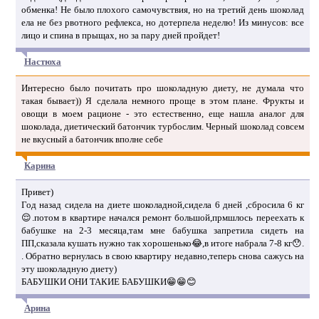
обменка! Не было плохого самочувствия, но на третий день шоколад
ела не без рвотного рефлекса, но дотерпела неделю! Из минусов: все
лицо и спина в прыщах, но за пару дней пройдет!
Настюха
Интересно было почитать про шоколадную диету, не думала что
такая бывает)) Я сделала немного проще в этом плане. Фрукты и
овощи в моем рационе - это естественно, еще нашла аналог для
шоколада, диетический батончик турбослим. Черный шоколад совсем
не вкусный а батончик вполне себе
Карина
Привет)
Год назад сидела на диете шоколадной,сидела 6 дней ,сбросила 6 кг
😌.потом в квартире начался ремонт большой,прмшлось переехать к
бабушке на 2-3 месяца,там мне бабушка запретила сидеть на
ПП,сказала кушать нужно так хорошенько😂,в итоге набрала 7-8 кг😯.
. Обратно вернулась в свою квартиру недавно,теперь снова сажусь на
эту шоколадную диету)
БАБУШКИ ОНИ ТАКИЕ БАБУШКИ😁😁😊
Арина