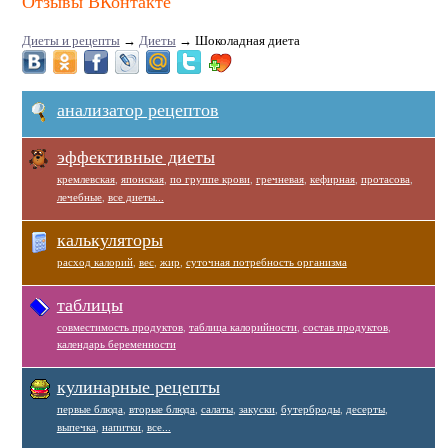
Отзывы ВКонтакте
Диеты и рецепты
→
Диеты
→
Шоколадная диета
анализатор рецептов
эффективные диеты
кремлевская
,
японская
,
по группе крови
,
гречневая
,
кефирная
,
протасова
,
лечебные
,
все диеты...
калькуляторы
расход калорий
,
вес
,
жир
,
суточная потребность организма
таблицы
совместимость продуктов
,
таблица калорийности
,
состав продуктов
,
календарь беременности
кулинарные рецепты
первые блюда
,
вторые блюда
,
салаты
,
закуски
,
бутерброды
,
десерты
,
выпечка
,
напитки
,
все...