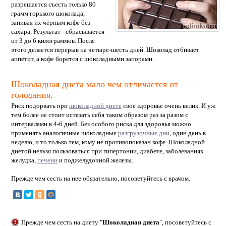
разрешается съесть только 80
грамм горького шоколада,
запивая их чёрным кофе без
сахара. Результат - сбрасывается
от 3 до 6 килограммов. После
этого делается перерыв на четыре-шесть дней. Шоколад отбивает
аппетит, а кофе борется с шоколадными запорами.
Шоколадная диета мало чем отличается от
голодания.
Риск подорвать при
шоколадной диете
свое здоровье очень велик. И уж
тем более не стоит истязать себя таким образом раз за разом с
интервалами в 4-6 дней. Без особого риска для здоровья можно
применять аналогичные шоколадные
разгрузочные дни
, один день в
неделю, и то только тем, кому не противопоказан кофе. Шоколадной
диетой нельзя пользоваться при гипертонии, диабете, заболеваниях
желудка,
печени
и поджелудочной железы.
Прежде чем сесть на нее обязательно, посоветуйтесь с врачом.
Прежде чем сесть на диету "
Шоколадная диета
", посоветуйтесь с