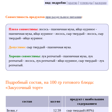
вид:
подробно
|
кратко
|
углеводы
|
калории
Совместимость продуктов
при раздельном питании
:
Плохо совместимы:
лосось - пшеничная мука, яйцо куриное -
пшеничная мука, яйцо куриное - лосось, сыр твердый - лосось, сыр
твердый - яйцо куриное.
Допустимо:
сыр твердый - пшеничная мука.
Хорошо совместимы:
лук репчатый - пшеничная мука, лук
репчатый - лосось, лук репчатый - яйцо куриное, сыр твердый - лук
репчатый.
Подробный состав, на 100 гр готового блюда:
«Закусочный торт»
продукт с наибольшим
состав
кол-во
содержанием
Белки, г
12.59
сыр твердый (40%)