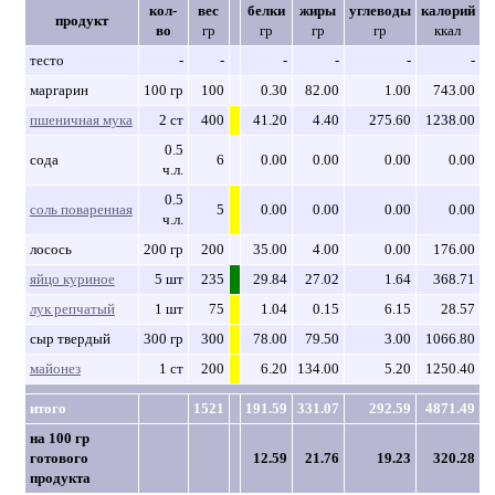
кол-
вес
белки
жиры
углеводы
калорий
продукт
во
гр
гр
гр
гр
ккал
тесто
-
-
-
-
-
-
маргарин
100 гр
100
0.30
82.00
1.00
743.00
пшеничная мука
2 ст
400
41.20
4.40
275.60
1238.00
0.5
сода
6
0.00
0.00
0.00
0.00
ч.л.
0.5
соль поваренная
5
0.00
0.00
0.00
0.00
ч.л.
лосось
200 гр
200
35.00
4.00
0.00
176.00
яйцо куриное
5 шт
235
29.84
27.02
1.64
368.71
лук репчатый
1 шт
75
1.04
0.15
6.15
28.57
сыр твердый
300 гр
300
78.00
79.50
3.00
1066.80
майонез
1 ст
200
6.20
134.00
5.20
1250.40
итого
1521
191.59
331.07
292.59
4871.49
на 100 гр
готового
12.59
21.76
19.23
320.28
продукта