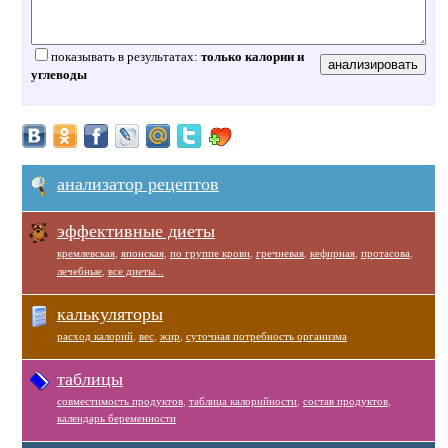
показывать в результатах:
только калории и
углеводы
анализатор рецептов
эффективные диеты
кремлевская
,
японская
,
по группе крови
,
гречневая
,
кефирная
,
протасова
,
лечебные
,
все диеты...
калькуляторы
расход калорий
,
вес
,
жир
,
суточная потребность организма
таблицы
совместимость продуктов
,
таблица калорийности
,
состав продуктов
,
календарь беременности