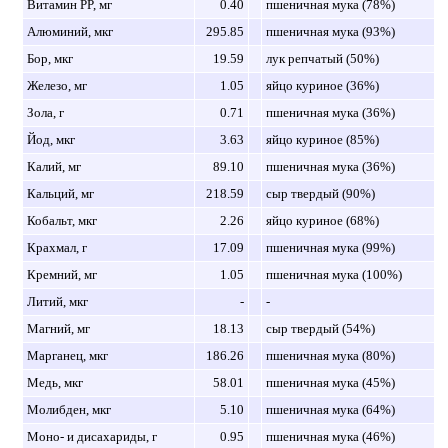
Витамин PP, мг
0.40
пшеничная мука (78%)
Алюминий, мкг
295.85
пшеничная мука (93%)
Бор, мкг
19.59
лук репчатый (50%)
Железо, мг
1.05
яйцо куриное (36%)
Зола, г
0.71
пшеничная мука (36%)
Йод, мкг
3.63
яйцо куриное (85%)
Калий, мг
89.10
пшеничная мука (36%)
Кальций, мг
218.59
сыр твердый (90%)
Кобальт, мкг
2.26
яйцо куриное (68%)
Крахмал, г
17.09
пшеничная мука (99%)
Кремний, мг
1.05
пшеничная мука (100%)
Литий, мкг
-
-
Магний, мг
18.13
сыр твердый (54%)
Марганец, мкг
186.26
пшеничная мука (80%)
Медь, мкг
58.01
пшеничная мука (45%)
Молибден, мкг
5.10
пшеничная мука (64%)
Моно- и дисахариды, г
0.95
пшеничная мука (46%)