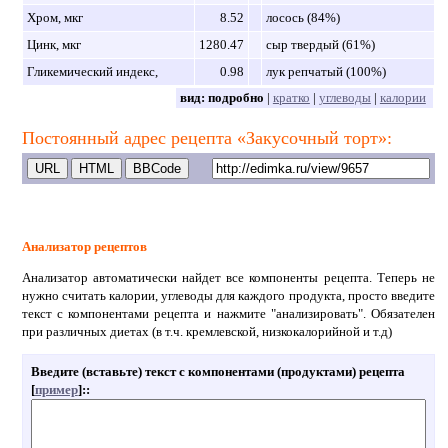
Хром, мкг
8.52
лосось (84%)
Цинк, мкг
1280.47
сыр твердый (61%)
Гликемический индекс,
0.98
лук репчатый (100%)
вид:
подробно
|
кратко
|
углеводы
|
калории
Постоянный адрес рецепта «Закусочный торт»:
Анализатор рецептов
Анализатор автоматически найдет все компоненты рецепта. Теперь не
нужно считать калории, углеводы для каждого продукта, просто введите
текст с компонентами рецепта и нажмите "анализировать". Обязателен
при различных диетах (в т.ч. кремлевской, низкокалорийной и т.д)
Введите (вставьте) текст с компонентами (продуктами) рецепта
[
пример
]:
: