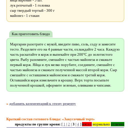
яйца вареные - 5 шт.
лук репчатый - 1 головка
сыр твердый тертый - 300 г
майонез - 1 стакан
Как приготовить блюдо
Маргарин разотрите с мукой, введите пиво, соль, соду и замесите
тесто. Разделите его на 4 равные части, охлаждайте 2 часа. Каждую
часть раскатайте в корж и выпекайте при 200°С до золотистого
цвета. Рыбу разомните, смешайте с частью майонеза и смажьте
первый корж. Яйца и лук мелко порубите, соедините, смешайте с
частью майонеза и смажьте полученной массой второй корж. Сыр
смешайте с оставшимся майонезом и смажьте третий корж.
Оставшийся корж измельчите в крошку. Верх торта посыпьте
полученной крошкой, оформите зеленью, оливками и чипсами.
»
добавить комментарий к этому рецепту
Краткий состав готового блюда: «Закусочный торт»
продукты по группе крови:
[
1
|
2
|
3
|
4
]
плохо
нормально
отлично