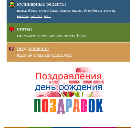
кулинарные рецепты
первые блюда
,
вторые блюда
,
салаты
,
закуски
,
бутерброды
,
десерты
,
выпечка
,
напитки
,
все...
статьи
как похудеть
,
советы
,
здоровье
,
красота
,
фитнес
поздравления
на свадьбу
,
с днем рождения подруге