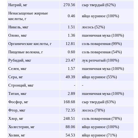
Натрий, мг
270.56
сыр твердый (62%)
Ненасыщеные жирные
0.46
яйцо куриное (100%)
кислоты, г
Никель, мкг
1.51
лосось (52%)
Олово, мкг
1.36
пшеничная мука (100%)
Органические кислоты, г
12.81
соль поваренная (99%)
Пищевые волокна, г
0.60
соль поваренная (54%)
Рубидий, мкг
23.47
лук репчатый (100%)
Селен, мкг
1.57
пшеничная мука (100%)
Сера, мг
49.39
яйцо куриное (55%)
Стронций, мкг
-
-
Титан, мкг
2.89
пшеничная мука (100%)
Фосфор, мг
168.68
сыр твердый (63%)
Фтор, мкг
72.35
лосось (78%)
Хлор, мг
248.51
соль поваренная (78%)
Холестерин, мг
88.06
яйцо куриное (100%)
Холин, мг
54.53
яйцо куриное (71%)