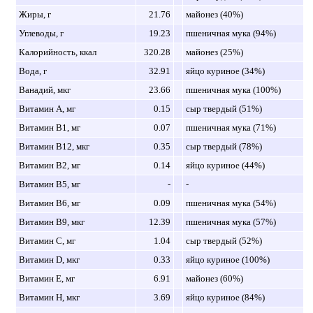
Жиры, г
21.76
майонез (40%)
Углеводы, г
19.23
пшеничная мука (94%)
Калорийность, ккал
320.28
майонез (25%)
Вода, г
32.91
яйцо куриное (34%)
Ванадий, мкг
23.66
пшеничная мука (100%)
Витамин A, мг
0.15
сыр твердый (51%)
Витамин B1, мг
0.07
пшеничная мука (71%)
Витамин B12, мкг
0.35
сыр твердый (78%)
Витамин B2, мг
0.14
яйцо куриное (44%)
Витамин B5, мг
-
-
Витамин B6, мг
0.09
пшеничная мука (54%)
Витамин B9, мкг
12.39
пшеничная мука (57%)
Витамин C, мг
1.04
сыр твердый (52%)
Витамин D, мкг
0.33
яйцо куриное (100%)
Витамин E, мг
6.91
майонез (60%)
Витамин H, мкг
3.69
яйцо куриное (84%)